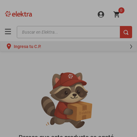
0
Buscar en Elektra...
TÉRMINOS MÁS BUSCADOS
Ingresa tu C.P.
motos
moto
celulares
iphones
refrigeradores
lavadoras
colchones
salas
oppo