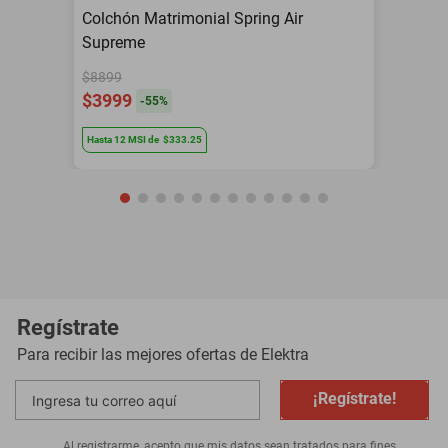
Colchón Matrimonial Spring Air
Supreme
$8899
$3999
-
55
%
Hasta
12
MSI
de
$333.25
Regístrate
Para recibir las mejores ofertas de
Elektra
¡Regístrate!
Al registrarme, acepto que mis datos sean tratados para fines