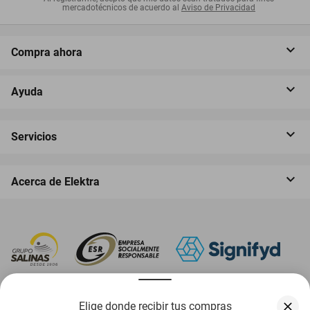
mercadotécnicos de acuerdo al
Aviso de Privacidad
Compra ahora
Ayuda
Servicios
Acerca de Elektra
‎ Descarga nuestra App Elektra
Elige donde recibir tus compras