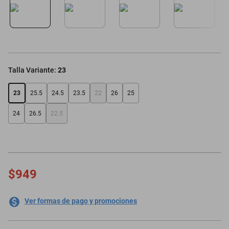
oppo
Talla Variante
:
23
23
25.5
24.5
23.5
22
26
25
24
26.5
22.5
$949
Ver formas de pago y promociones