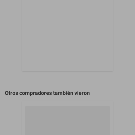
Suela antiderrapante que brinda seguridad en cada terreno.
Género
Mujer
Estilo versátil, perfecto para deporte y uso casual.
Material
Textil
Material de la suela
Eva
Ocasión
Running
Otros compradores también vieron