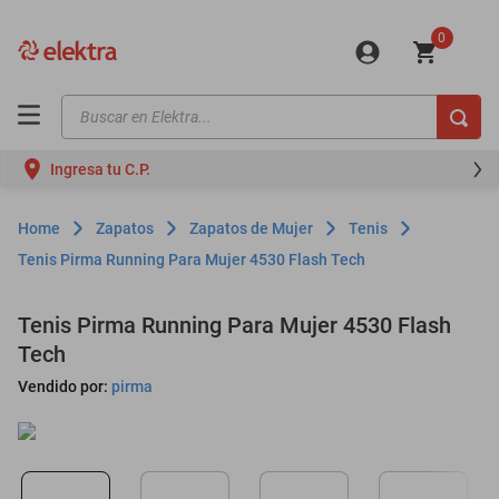
0
Buscar en Elektra...
TÉRMINOS MÁS BUSCADOS
Ingresa tu C.P.
motos
moto
Zapatos
Zapatos de Mujer
Tenis
celulares
Tenis Pirma Running Para Mujer 4530 Flash Tech
iphones
Tenis Pirma Running Para Mujer 4530 Flash
refrigeradores
Tech
lavadoras
Vendido por:
pirma
colchones
salas
motoneta