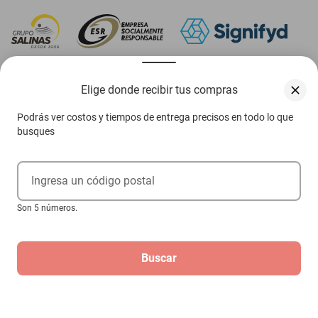
‎ Descarga nuestra App Elektra
Elige donde recibir tus compras
Podrás ver costos y tiempos de entrega precisos en todo lo que
busques
Aviso de privacidad
Ejerce tus derechos ARCO
Ingresa un código postal
Términos y condiciones
Son 5 números.
Términos de promociones
Buscar
Las promociones de
www.elektra.mx
pueden diferir de las promociones publicadas en tienda.
El formato de los precios puede verse afectado por las configuraciones y diferencia de
navegadores
Derechos reservados 2026 Grupo Elektra