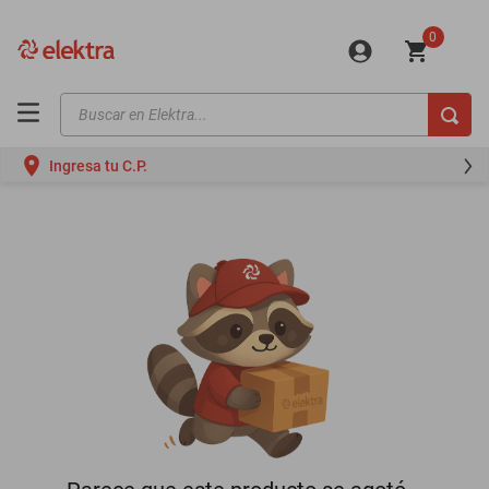
0
Buscar en Elektra...
TÉRMINOS MÁS BUSCADOS
Ingresa tu C.P.
motos
moto
celulares
iphones
refrigeradores
lavadoras
colchones
salas
motoneta