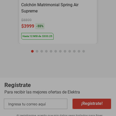
Colchón Matrimonial Spring Air
Supreme
$8899
$3999
-
55
%
Hasta
12
MSI
de
$333.25
Regístrate
Para recibir las mejores ofertas de
Elektra
¡Regístrate!
Al registrarme, acepto que mis datos sean tratados para fines