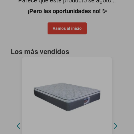
Parece que este producto se agotó...
oppo
¡Pero las oportunidades no! ✨
Vamos al inicio
Los más vendidos