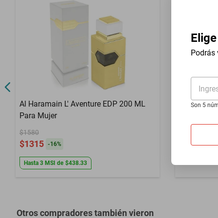
Familia Olfativa
Aromática Fr
Género
Mujer
Elige
Notas
Aromática Fr
Podrás 
Tamaño
100 ml
Ingre
Compra inter
Al Haramain L' Aventure EDP 200 ML
Son 5 núm
Para Mujer
Perfume M
EDP 50 ml 
$1580
$1315
-
16
%
$1928
$1918
Hasta
3
MSI
de
$438.33
Otros compradores también vieron