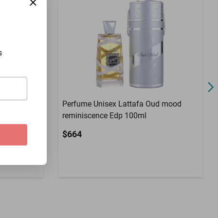
01 MES
s
Perfume Unisex Lattafa Oud mood
reminiscence Edp 100ml
 Her EDT en
$664