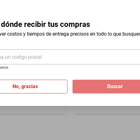
utal
Meses de Garantía
 dónde recibir tus compras
utal
ver costos y tiempos de entrega precisos en todo lo que busque
sa un código postal
nacional
Compra internacional
eros.
arc Jacobs DAISY WILD
Perfume CNY Complices for
para mujer
aerosol 100 ml para mujer
No, gracias
Buscar
$426