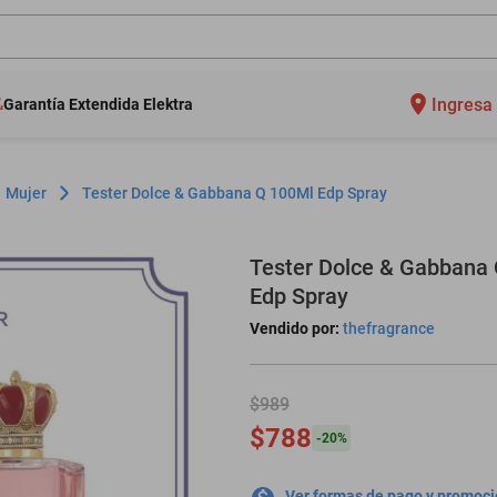
Ingresa 
Garantía Extendida Elektra
Mujer
Tester Dolce & Gabbana Q 100Ml Edp Spray
Tester Dolce & Gabbana
Edp Spray
Vendido por:
thefragrance
$989
$788
-
20
%
Ver formas de pago y promoc