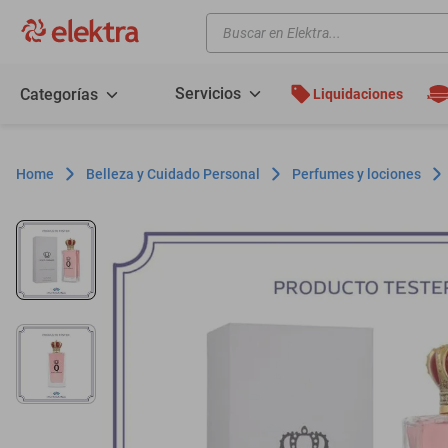
Buscar en Elektra...
TÉRMINOS MÁS BUSCADOS
motos
Servicios
Categorías
Liquidaciones
moto
celulares
Belleza y Cuidado Personal
Perfumes y lociones
iphones
refrigeradores
lavadoras
colchones
salas
oppo
minisplit