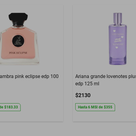
ambra pink eclipse edp 100
Ariana grande lovenotes plu
edp 125 ml
$2130
de
$183.33
Hasta
6
MSI
de
$355