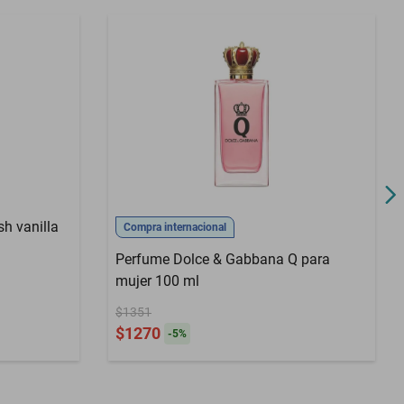
sh vanilla
Compra internacional
Perfume Dolce & Gabbana Q para
mujer 100 ml
$1351
$1270
-
5
%