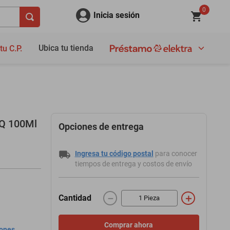
0
Inicia sesión
Ubica tu tienda
tu C.P.
 Q 100Ml
Opciones de entrega
Ingresa tu código postal
para conocer
tiempos de entrega y costos de envío
－
＋
Cantidad
Comprar ahora
iones