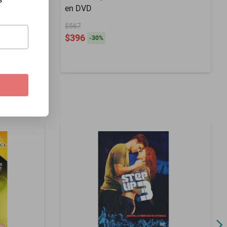
en DVD
$567
$396
-
30
%