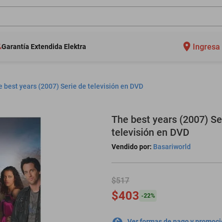
Ingresa 
Garantía Extendida Elektra
 best years (2007) Serie de televisión en DVD
The best years (2007) Se
televisión en DVD
Vendido por:
Basariworld
$517
$403
-
22
%
Ver formas de pago y promoc