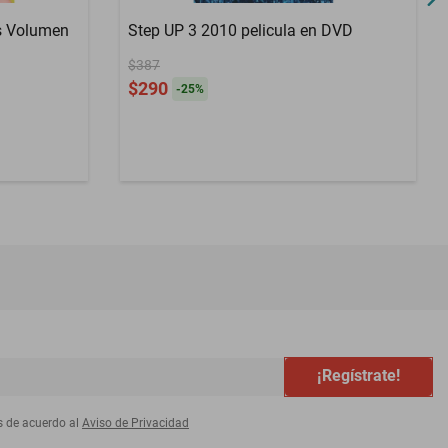
s Volumen
Step UP 3 2010 pelicula en DVD
$387
$290
-
25
%
¡Regístrate!
s de acuerdo al
Aviso de Privacidad