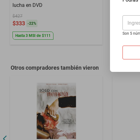
lucha en DVD
Televisión
$427
$667
Ingre
$333
$520
-
22
%
-
22
%
Son 5 núm
Hasta
3
MSI
de
$111
Hasta
3
MSI
Otros compradores también vieron