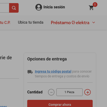
0
Inicia sesión
Ubica tu tienda
tu C.P.
rie de
Opciones de entrega
Ingresa tu código postal
para conocer
tiempos de entrega y costos de envío
－
＋
Cantidad
Comprar ahora
iones