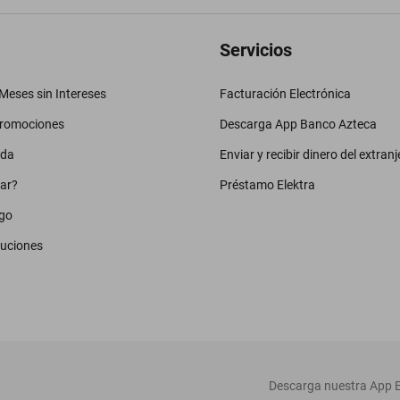
Servicios
eses sin Intereses
Facturación Electrónica
promociones
Descarga App Banco Azteca
uda
Enviar y recibir dinero del extranj
ar?
Préstamo Elektra
go
luciones
‎ Descarga nuestra App E