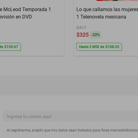
de McLeod Temporada 1
Lo que callamos las mujere
levisión en DVD
1 Telenovela mexicana
$417
$325
-
22
%
de
$150.67
Hasta
3
MSI
de
$108.33
Al registrarme, acepto que mis datos sean tratados para fines mercadotécnico