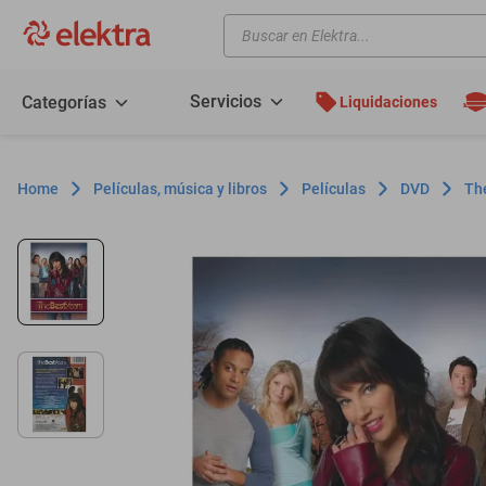
Buscar en Elektra...
TÉRMINOS MÁS BUSCADOS
motos
Servicios
Categorías
Liquidaciones
moto
celulares
Películas, música y libros
Películas
DVD
The
iphones
refrigeradores
lavadoras
colchones
salas
oppo
motoneta