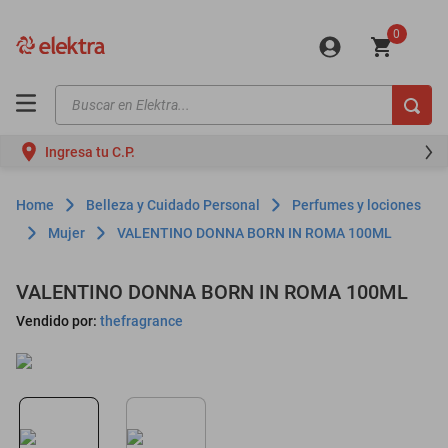
0
Buscar en Elektra...
TÉRMINOS MÁS BUSCADOS
Ingresa tu C.P.
motos
moto
Belleza y Cuidado Personal
Perfumes y lociones
celulares
Mujer
VALENTINO DONNA BORN IN ROMA 100ML
iphones
VALENTINO DONNA BORN IN ROMA 100ML
refrigeradores
Vendido por:
thefragrance
lavadoras
colchones
salas
oppo