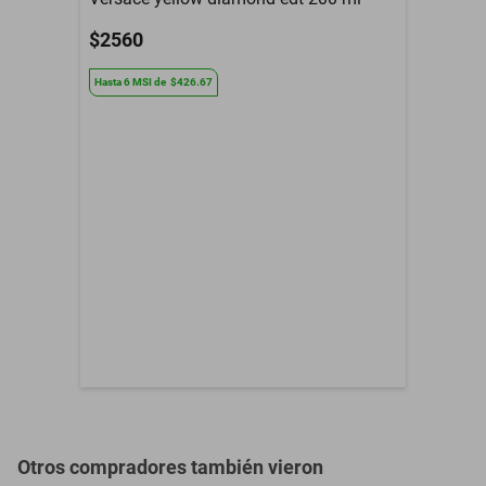
Contenido del Empaque
Fragancia
$2560
Familia Olfativa
Oriental Floral
Hasta
6
MSI
de
$426.67
Por defecto de
Garantía con Proveedor
Fabricación
Género
Mujer
Grado de Concentración
Edp
Presentación
Fragancia
Tamaño
100ml
Meses de Garantía
01 MES
Otros compradores también vieron