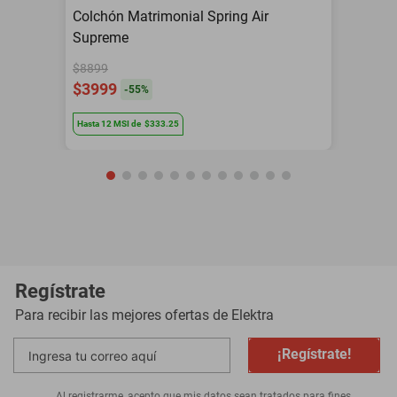
Colchón Matrimonial Spring Air
Supreme
$8899
$3999
-
55
%
Hasta
12
MSI
de
$333.25
Regístrate
Para recibir las mejores ofertas de
Elektra
¡Regístrate!
Al registrarme, acepto que mis datos sean tratados para fines