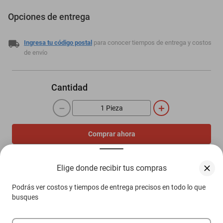
Opciones de entrega
Ingresa tu código postal
para conocer tiempos de entrega y costos
de envío
Cantidad
－
＋
Comprar ahora
Agregar al carrito
Elige donde recibir tus compras
Podrás ver costos y tiempos de entrega precisos en todo lo que
Compra 100% protegida
busques
Garantía de Satisfacción
Más información aquí.