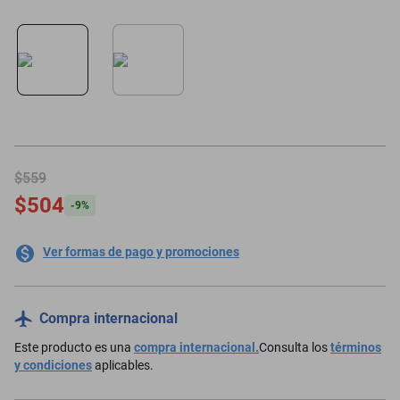
motoneta
$559
$504
-
9
%
Ver formas de pago y promociones
Compra internacional
Este producto es una
compra internacional.
Consulta los
términos
y condiciones
aplicables.