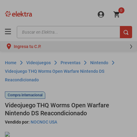
0
Buscar en Elektra...
TÉRMINOS MÁS BUSCADOS
Ingresa tu C.P.
motos
moto
Videojuegos
Preventas
Nintendo
celulares
Videojuego THQ Worms Open Warfare Nintendo DS
Reacondicionado
iphones
refrigeradores
Compra internacional
lavadoras
Videojuego THQ Worms Open Warfare
Nintendo DS Reacondicionado
colchones
Vendido por:
NOCNOC USA
salas
oppo