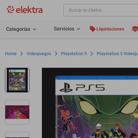
Buscar en Elektra...
TÉRMINOS MÁS BUSCADOS
motos
Servicios
Categorías
Liquidaciones
moto
celulares
Videojuegos
Playstation 5
Playstation 5 Videoj
iphones
refrigeradores
lavadoras
colchones
salas
oppo
minisplit