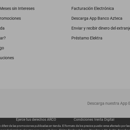
eses sin Intereses
Facturación Electrónica
promociones
Descarga App Banco Azteca
uda
Enviar y recibir dinero del extranj
ar?
Préstamo Elektra
go
luciones
‎ Descarga nuestra App E
Ejerce tus derechos ARCO
Condiciones Venta Digital
diferir de las promociones publicadas en tienda. El formato de los precios puede verse afectado por la