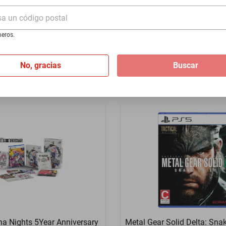
Playstation 5
sa un código postal
$911
eros.
$846
-
7
%
No, gracias
Buscar
a Nights 5Year Anniversary
Metal Gear Solid Delta: Snak