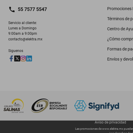
Promociones M
55 7577 5547
Términos de 
Servicio al cliente:

Lunes a Domingo

Centro de Ay
9:00am a 9:00pm
¿Cómo compr
contacto@elektra.mx
Formas de pa
Siguenos
Envíos y devo
Aviso de privacidad
Las promociones de
www.elektra.mx
pueden 