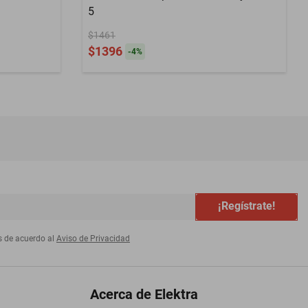
5
$1461
$1396
-
4
%
¡Regístrate!
s de acuerdo al
Aviso de Privacidad
Acerca de Elektra