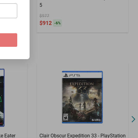
5
$977
$912
-
6
%
e Eater
Clair Obscur Expedition 33 - PlayStation