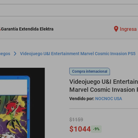
Ingresa 
Garantía Extendida Elektra
uegos
Videojuego U&I Entertainment Marvel Cosmic Invasion PS5
Compra internacional
Videojuego U&I Entertai
Marvel Cosmic Invasion
Vendido por:
NOCNOC USA
$1159
$1044
-
9
%