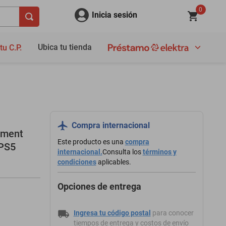
0
Inicia sesión
Ubica tu tienda
tu C.P.
Compra internacional
nment
Este producto es una
compra
 PS5
internacional.
Consulta los
términos y
condiciones
aplicables.
Opciones de entrega
Ingresa tu código postal
para conocer
tiempos de entrega y costos de envío