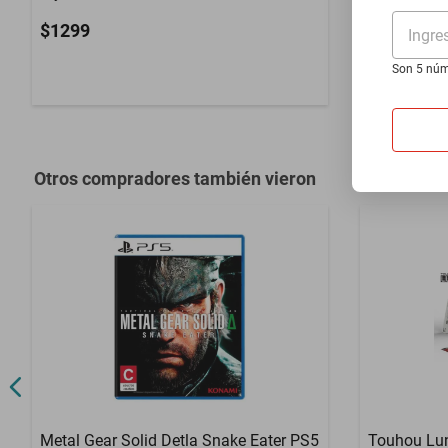
$1835
$1299
Ingre
$1770
-
3
%
Son 5 núm
Otros compradores también vieron
Metal Gear Solid Detla Snake Eater PS5
Touhou Lun