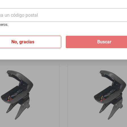
17-2025
1955-1956 - Azul
sa un código postal
$1399
eros.
I
de
$116.58
Hasta
12
MSI
de
$116.58
No, gracias
Buscar