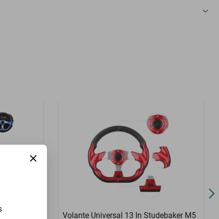
3 Meses
s
debaker E17
Volante Universal 13 In Studebaker M5