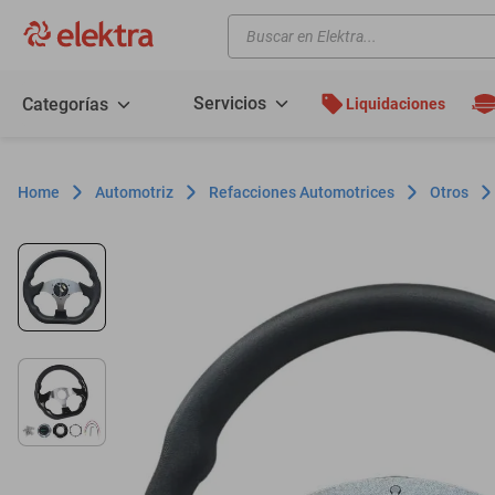
Buscar en Elektra...
TÉRMINOS MÁS BUSCADOS
motos
Servicios
Categorías
Liquidaciones
moto
celulares
Automotriz
Refacciones Automotrices
Otros
iphones
refrigeradores
lavadoras
colchones
salas
oppo
motoneta