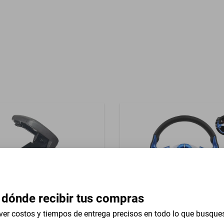
Garantía con Proveedor
rsal 13 In
 dónde recibir tus compras
ver costos y tiempos de entrega precisos en todo lo que busque
razo Consola Alfa Romeo
Volante Universal 13 In Stu