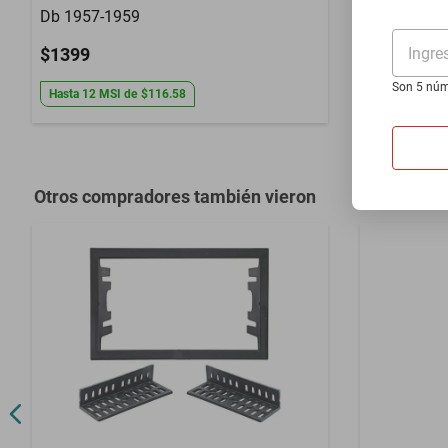
Db 1957-1959
Stelvio 20
Ingre
$1399
$1399
Son 5 núm
Hasta
12
MSI
de
$116.58
Hasta
12
MS
Otros compradores también vieron