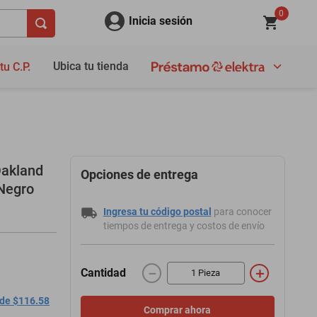
0
Inicia sesión
Ubica tu tienda
tu C.P.
Oakland
Opciones de entrega
 Negro
Ingresa tu código postal
para conocer
tiempos de entrega y costos de envío
－
＋
Cantidad
 de $116.58
Comprar ahora