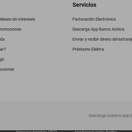
Servicios
eses sin Intereses
Facturación Electrónica
promociones
Descarga App Banco Azteca
uda
Enviar y recibir dinero del extranj
ar?
Préstamo Elektra
go
luciones
‎ Descarga nuestra App E