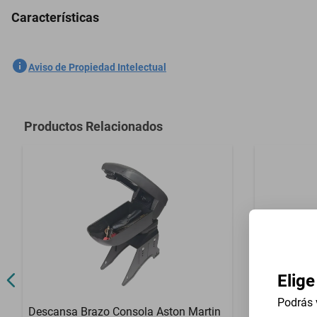
Características
Volante Universal 13 In Oakland Greater Six 1926-1927 - Negro
SKU
1301761776
Aviso de Propiedad Intelectual
Marca
GENERICO
Modelo
Greater Six
Productos Relacionados
Contenido del Empaque
Volante Unive
Elige
Podrás 
Descansa Brazo Consola Aston Martin
Descansa B