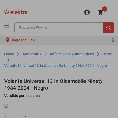
0
Buscar en Elektra...
TÉRMINOS MÁS BUSCADOS
Ingresa tu C.P.
motos
moto
Automotriz
Refacciones Automotrices
Otros
celulares
Volante Universal 13 In Oldsmobile Ninety 1984-2004 - Negro
iphones
refrigeradores
Volante Universal 13 In Oldsmobile Ninety
1984-2004 - Negro
lavadoras
Vendido por:
espares
colchones
salas
oppo