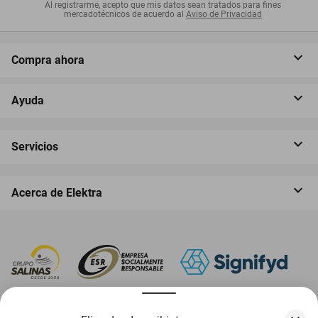
Al registrarme, acepto que mis datos sean tratados para fines
mercadotécnicos de acuerdo al
Aviso de Privacidad
Compra ahora
Ayuda
Servicios
Acerca de Elektra
‎ Descarga nuestra App Elektra