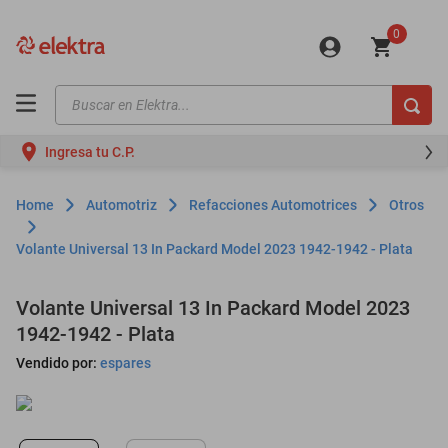
0
Buscar en Elektra...
TÉRMINOS MÁS BUSCADOS
Ingresa tu C.P.
motos
moto
Automotriz
Refacciones Automotrices
Otros
celulares
Volante Universal 13 In Packard Model 2023 1942-1942 - Plata
iphones
refrigeradores
Volante Universal 13 In Packard Model 2023
1942-1942 - Plata
lavadoras
Vendido por:
espares
colchones
salas
oppo