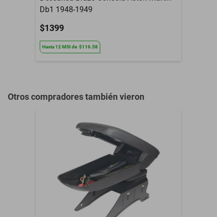
Db1 1948-1949
$1399
Hasta
12
MSI
de
$116.58
Otros compradores también vieron