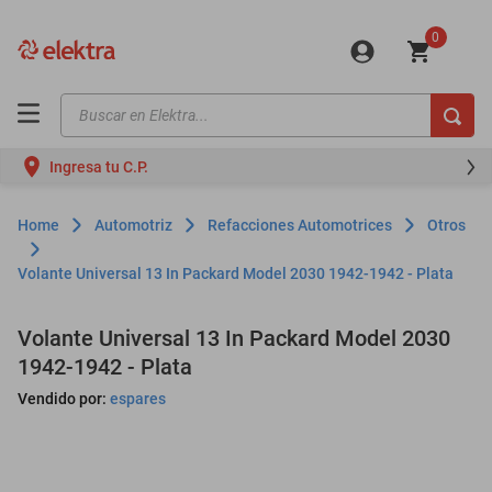
0
Buscar en Elektra...
TÉRMINOS MÁS BUSCADOS
Ingresa tu C.P.
motos
moto
Automotriz
Refacciones Automotrices
Otros
celulares
Volante Universal 13 In Packard Model 2030 1942-1942 - Plata
iphones
refrigeradores
Volante Universal 13 In Packard Model 2030
1942-1942 - Plata
lavadoras
Vendido por:
espares
colchones
salas
oppo