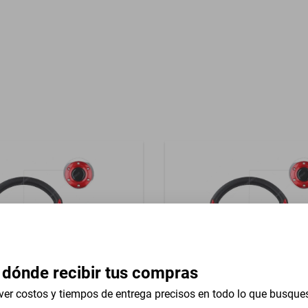
Garantía con Proveedor
rsal 13 In
 dónde recibir tus compras
ver costos y tiempos de entrega precisos en todo lo que busque
iversal 13 In Studebaker M5
Volante Universal 13 In Mer