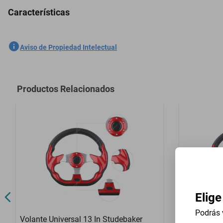
Características
Volante Universal 13 In Peugeot 3008 2011-2025 - Plata
SKU
1301761968
Aviso de Propiedad Intelectual
Marca
GENERICO
Modelo
3008
Productos Relacionados
Contenido del Empaque
Volante Unive
Elige
Podrás 
Volante Universal 13 In Studebaker
Volante Un