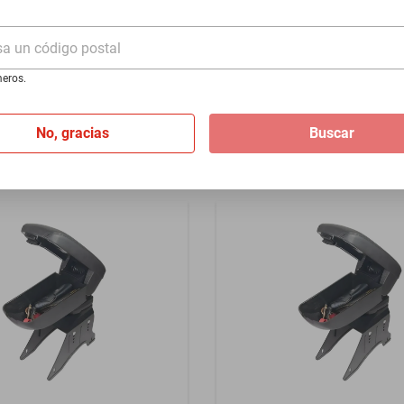
- Rojo
219 1951-1960 - Rojo
sa un código postal
$1399
eros.
I
de
$116.58
Hasta
12
MSI
de
$116.58
No, gracias
Buscar