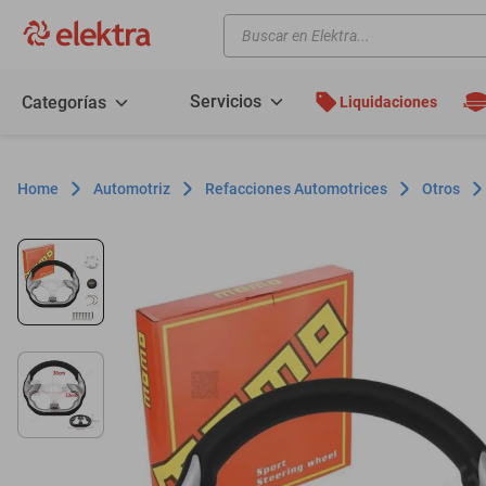
Buscar en Elektra...
TÉRMINOS MÁS BUSCADOS
motos
Servicios
Categorías
Liquidaciones
moto
celulares
Automotriz
Refacciones Automotrices
Otros
iphones
refrigeradores
lavadoras
colchones
salas
oppo
motoneta