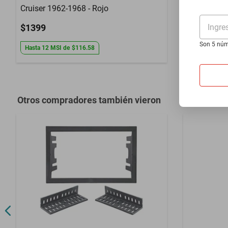
Cruiser 1962-1968 - Rojo
1941-1948 
Ingre
$1399
$1399
Son 5 núm
Hasta
12
MSI
de
$116.58
Hasta
12
MS
Otros compradores también vieron