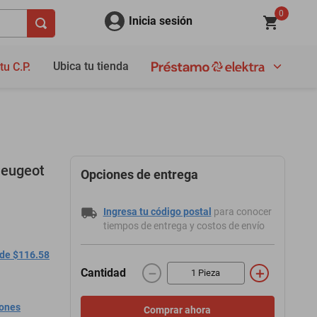
0
Inicia sesión
Ubica tu tienda
tu C.P.
Peugeot
Opciones de entrega
Ingresa tu código postal
para conocer
tiempos de entrega y costos de envío
 de $116.58
－
＋
Cantidad
iones
Comprar ahora