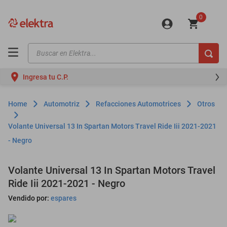
0
Buscar en Elektra...
TÉRMINOS MÁS BUSCADOS
Ingresa tu C.P.
motos
moto
Automotriz
Refacciones Automotrices
Otros
celulares
Volante Universal 13 In Spartan Motors Travel Ride Iii 2021-2021
iphones
- Negro
refrigeradores
Volante Universal 13 In Spartan Motors Travel
lavadoras
Ride Iii 2021-2021 - Negro
colchones
Vendido por:
espares
salas
oppo