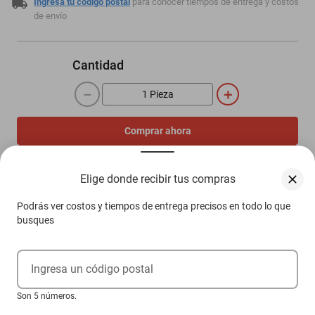
Ingresa tu código postal
para conocer tiempos de entrega y costos
de envío
Cantidad
－
＋
Comprar ahora
Agregar al carrito
Elige donde recibir tus compras
Podrás ver costos y tiempos de entrega precisos en todo lo que
Compra 100% protegida
busques
Garantía de Satisfacción
Más información aquí.
Ingresa un código postal
Son 5 números.
Descripción