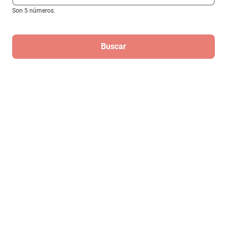
Son 5 números.
Descansa Brazo Consola Hino Fe16
1986-1987
Buscar
$1399
Hasta
12
MSI
de
$116.58
Regístrate
Para recibir las mejores ofertas de
Elektra
¡Regístrate!
Al registrarme, acepto que mis datos sean tratados para fines