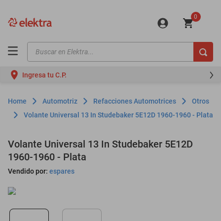
0
Buscar en Elektra...
TÉRMINOS MÁS BUSCADOS
Ingresa tu C.P.
motos
moto
Automotriz
Refacciones Automotrices
Otros
celulares
Volante Universal 13 In Studebaker 5E12D 1960-1960 - Plata
iphones
Volante Universal 13 In Studebaker 5E12D
refrigeradores
1960-1960 - Plata
lavadoras
Vendido por:
espares
colchones
salas
oppo