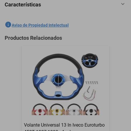
Características
Volante Universal 13 In Studebaker 5E12D 1960-1960 - Plata
SKU
1301761642
Aviso de Propiedad Intelectual
Marca
GENERICO
Productos Relacionados
Modelo
5E12D
Contenido del Empaque
Volante Universal 13 In
Garantía con Proveedor
3 Meses
Volante Universal 13 In Iveco Euroturbo