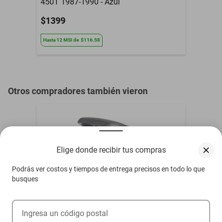
450T 1987-1990 - Azul
$1399
Hasta
12
MSI
de
$116.58
Otros compradores también vieron
Elige donde recibir tus compras
Podrás ver costos y tiempos de entrega precisos en todo lo que
busques
Ingresa un código postal