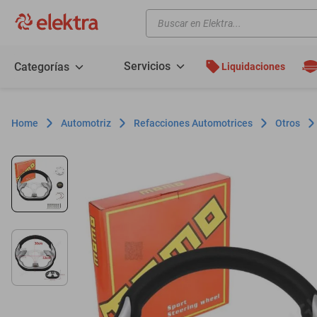
Buscar en Elektra...
TÉRMINOS MÁS BUSCADOS
motos
Servicios
Categorías
Liquidaciones
moto
celulares
Automotriz
Refacciones Automotrices
Otros
iphones
refrigeradores
lavadoras
colchones
salas
oppo
minisplit