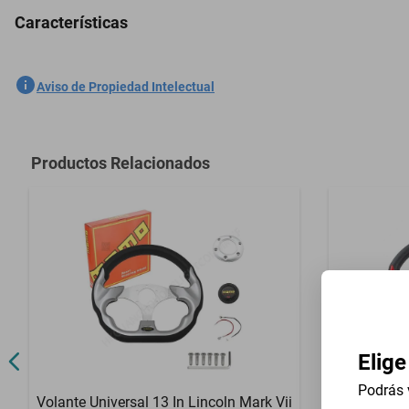
Características
Volante Universal 13 In Studebaker Commander Model 71 1932-1932 -
SKU
1301762036
Aviso de Propiedad Intelectual
Marca
GENERICO
Modelo
Commander 
Productos Relacionados
Contenido del Empaque
Volante Unive
Elige
Podrás 
Volante Universal 13 In Lincoln Mark Vii
Volante Uni