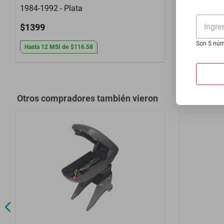
1984-1992 - Plata
2002 - Rojo
Ingre
$1399
$1399
Son 5 núm
Hasta
12
MSI
de
$116.58
Hasta
12
MS
Otros compradores también vieron