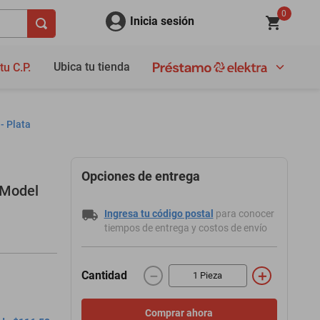
0
Inicia sesión
Ubica tu tienda
tu C.P.
- Plata
Opciones de entrega
 Model
Ingresa tu código postal
para conocer
tiempos de entrega y costos de envío
－
＋
Cantidad
Comprar ahora