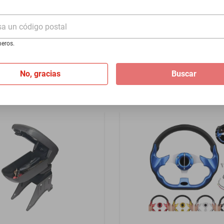
Series 690 1923-1924 - Gris
sa un código postal
$4099
eros.
I
de
$116.58
Hasta
24
MSI
de
$170.79
No, gracias
Buscar