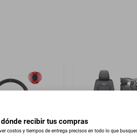
 Plata
Garantía con Proveedor
Model 71
rsal 13 In
 dónde recibir tus compras
ver costos y tiempos de entrega precisos en todo lo que busque
versal 13 In Isuzu Fsr 1987-
5 Pzas Cubreasientos Hielo