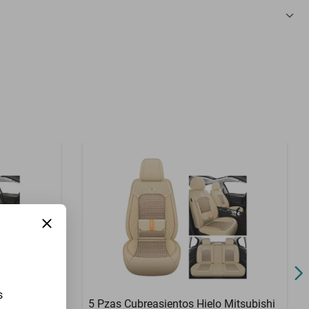
3 Meses
s
 Nash
5 Pzas Cubreasientos Hielo Mitsubishi