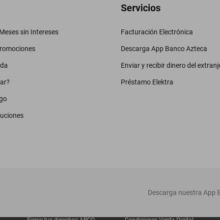
Servicios
eses sin Intereses
Facturación Electrónica
promociones
Descarga App Banco Azteca
uda
Enviar y recibir dinero del extranj
ar?
Préstamo Elektra
go
luciones
‎ Descarga nuestra App E