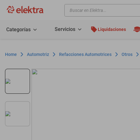
Buscar en Elektra...
TÉRMINOS MÁS BUSCADOS
motos
Servicios
Categorías
Liquidaciones
moto
celulares
Automotriz
Refacciones Automotrices
Otros
iphones
refrigeradores
lavadoras
colchones
salas
oppo
motoneta