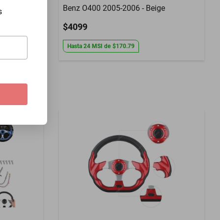
Benz O400 2005-2006 - Beige
s
$4099
Hasta
24
MSI
de
$170.79