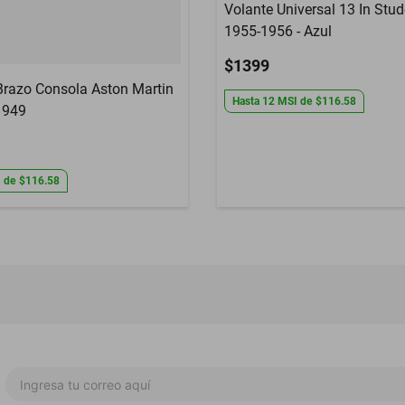
Volante Universal 13 In Stu
1955-1956 - Azul
$1399
razo Consola Aston Martin
Hasta
12
MSI
de
$116.58
1949
I
de
$116.58