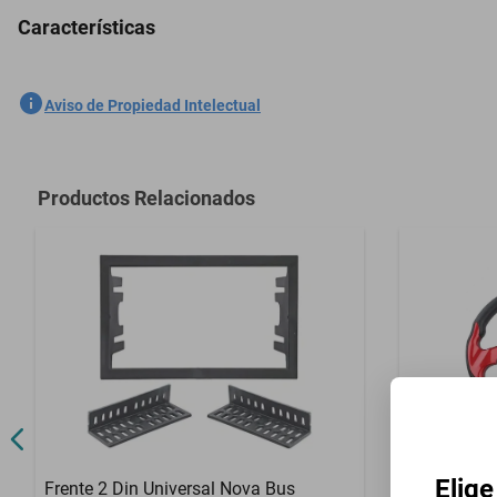
Características
Volante Universal 13 In Studebaker Model C 1904-1909 - Plata
SKU
1301761947
Aviso de Propiedad Intelectual
Marca
GENERICO
Modelo
Model C
Productos Relacionados
Contenido del Empaque
Volante Unive
Elige
Frente 2 Din Universal Nova Bus
Volante Un