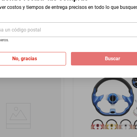
- Rojo
1500 2014-2026 - Azul
ver costos y tiempos de entrega precisos en todo lo que busque
$1399
sa un código postal
I
de
$116.58
Hasta
12
MSI
de
$116.58
eros.
No, gracias
Buscar