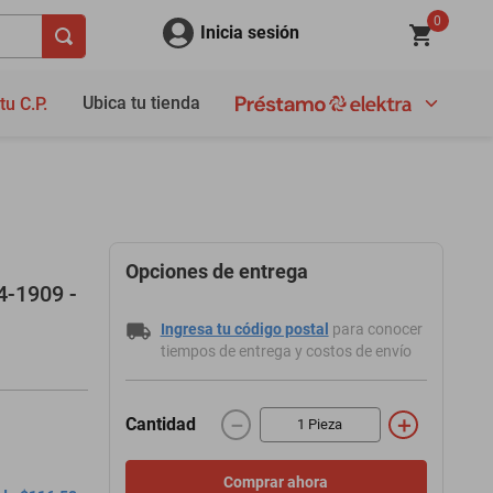
0
Inicia sesión
Ubica tu tienda
tu C.P.
Opciones de entrega
4-1909 -
Ingresa tu código postal
para conocer
tiempos de entrega y costos de envío
－
＋
Cantidad
Comprar ahora