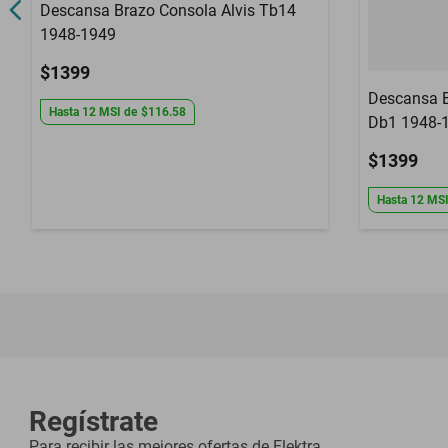
Descansa Brazo Consola Alvis Tb14
1948-1949
$1399
Descansa B
Hasta
12
MSI
de
$116.58
Db1 1948-
$1399
Hasta
12
MS
Regístrate
Para recibir las mejores ofertas de
Elektra