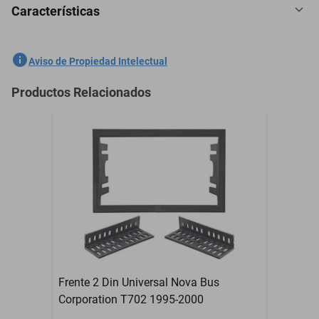
Características
Volante Universal 13 In Ud 2800 1989-1994 - Negro
SKU
1301761864
Aviso de Propiedad Intelectual
Marca
GENERICO
Productos Relacionados
Modelo
2800
Contenido del Empaque
Volante Universal 13 In
Garantía con Proveedor
3 Meses
Frente 2 Din Universal Nova Bus
Corporation T702 1995-2000