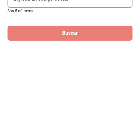
Son 5 números.
Servicios
Buscar
Acerca de Elektra
‎ Descarga nuestra App Elektra
Aviso de privacidad
Ejerce tus derechos ARCO