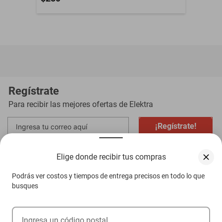
Regístrate
Para recibir las mejores ofertas de
Elektra
¡Regístrate!
Al registrarme, acepto que mis datos sean tratados para fines
Elige donde recibir tus compras
mercadotécnicos de acuerdo al
Aviso de Privacidad
Podrás ver costos y tiempos de entrega precisos en todo lo que
busques
Compra ahora
Ayuda
Ingresa un código postal