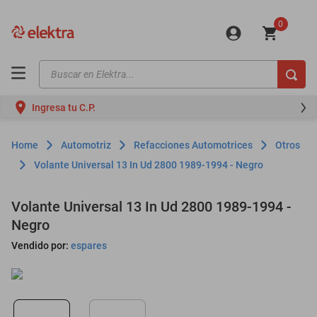
0
Buscar en Elektra...
TÉRMINOS MÁS BUSCADOS
Ingresa tu C.P.
motos
moto
Automotriz
Refacciones Automotrices
Otros
celulares
Volante Universal 13 In Ud 2800 1989-1994 - Negro
iphones
Volante Universal 13 In Ud 2800 1989-1994 -
refrigeradores
Negro
lavadoras
Vendido por:
espares
colchones
salas
motoneta