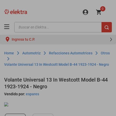
0
Buscar en Elektra...
TÉRMINOS MÁS BUSCADOS
Ingresa tu C.P.
motos
moto
Automotriz
Refacciones Automotrices
Otros
celulares
Volante Universal 13 In Westcott Model B-44 1923-1924 - Negro
iphones
refrigeradores
Volante Universal 13 In Westcott Model B-44
1923-1924 - Negro
lavadoras
Vendido por:
espares
colchones
salas
oppo