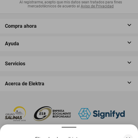
Al registrarme, acepto que mis datos sean tratados para fines
mercadotécnicos de acuerdo al
Aviso de Privacidad
Compra ahora
Ayuda
Servicios
Acerca de Elektra
‎ Descarga nuestra App Elektra