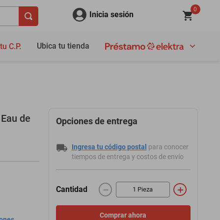
0
Inicia sesión
Ubica tu tienda
tu C.P.
 Eau de
Opciones de entrega
Ingresa tu código postal
para conocer
tiempos de entrega y costos de envío
－
＋
Cantidad
Comprar ahora
iones