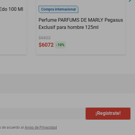
 Edo 100 Ml
Compra internacional
Perfume PARFUMS DE MARLY Pegasus
Exclusif para hombre 125ml
$6822
$6072
-
10
%
¡Regístrate!
s de acuerdo al
Aviso de Privacidad