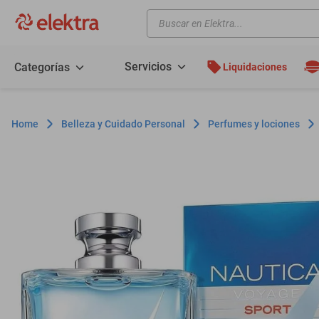
Buscar en Elektra...
TÉRMINOS MÁS BUSCADOS
motos
Servicios
Categorías
Liquidaciones
moto
celulares
Belleza y Cuidado Personal
Perfumes y lociones
iphones
refrigeradores
lavadoras
colchones
salas
motoneta
oppo