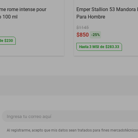
me rome intense pour
Emper Stallion 53 Mandora
 100 ml
Para Hombre
$1145
$850
-
25
%
de
$230
Hasta
3
MSI
de
$283.33
Al registrarme, acepto que mis datos sean tratados para fines mercadotécnico