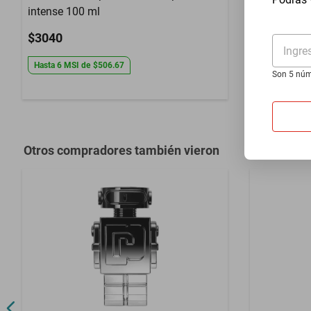
intense 100 ml
ORO EDP 
$860
$3040
Ingre
$650
-
24
%
Hasta
6
MSI
de
$506.67
Son 5 núm
Hasta
3
MSI
Otros compradores también vieron