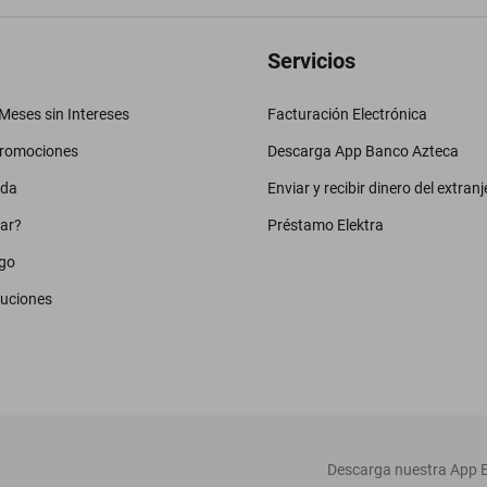
Servicios
eses sin Intereses
Facturación Electrónica
promociones
Descarga App Banco Azteca
uda
Enviar y recibir dinero del extranj
ar?
Préstamo Elektra
go
luciones
‎ Descarga nuestra App E