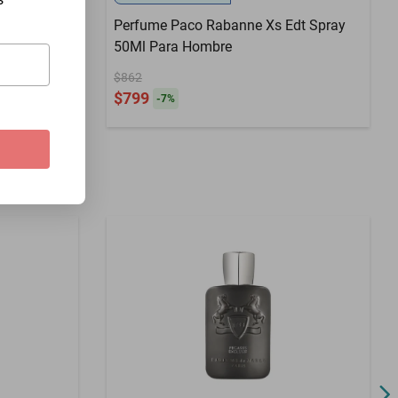
Godolphin
Perfume Paco Rabanne Xs Edt Spray
 hombre
50Ml Para Hombre
$862
$799
-
7
%