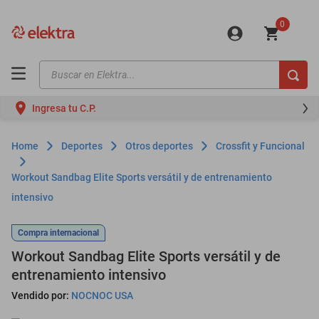
0
Buscar en Elektra...
TÉRMINOS MÁS BUSCADOS
Ingresa tu C.P.
motos
moto
Deportes
Otros deportes
Crossfit y Funcional
celulares
Workout Sandbag Elite Sports versátil y de entrenamiento
iphones
intensivo
refrigeradores
Compra internacional
lavadoras
Workout Sandbag Elite Sports versátil y de
colchones
entrenamiento intensivo
salas
Vendido por:
NOCNOC USA
oppo