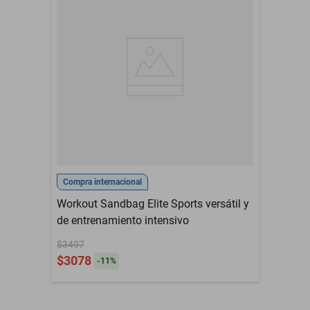
alrededor de la arena que se vierte en su interior sin romperse las
costuras; la cremallera de aluminio, los ganchos dobles, los cierres
de lazo y la abertura doblada ayudan a bloquear los huecos y
atrapar la arena antes de que caiga al suelo; cuando está
completamente cerrado, puedes llevar este saco de arena de
entrenamiento sin temor a ninguna fuga de arena.
Compra internacional
Workout Sandbag Elite Sports versátil y
de entrenamiento intensivo
$3497
$3078
-
11
%