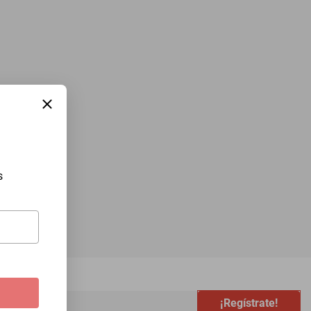
s
¡Regístrate!