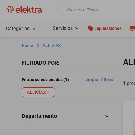
Buscar en Elektra...
TÉRMINOS MÁS BUSCADOS
motos
Servicios
Categorías
Liquidaciones
moto
ALLIVIAX
celulares
iphones
AL
Filtros
refrigeradores
Limpiar filtros
Filtros seleccionados (
1
)
lavadoras
1
pro
colchones
×
ALLIVIAX
salas
oppo
Departamento
minisplit
Salud y Equipamiento Médico
(
1
)