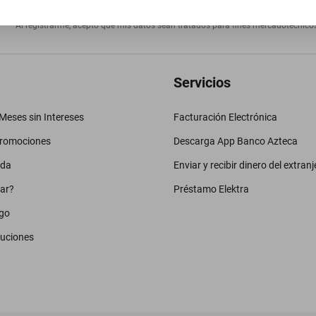
Al registrarme, acepto que mis datos sean tratados para fines mercadotécnico
Servicios
eses sin Intereses
Facturación Electrónica
promociones
Descarga App Banco Azteca
uda
Enviar y recibir dinero del extranj
ar?
Préstamo Elektra
go
luciones