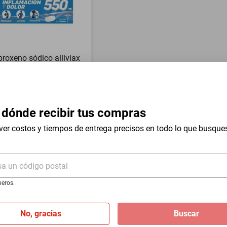
roxeno sódico alliviax
 mg 10 tabletas
36
 dónde recibir tus compras
ver costos y tiempos de entrega precisos en todo lo que busque
sa un código postal
eros.
No, gracias
Buscar