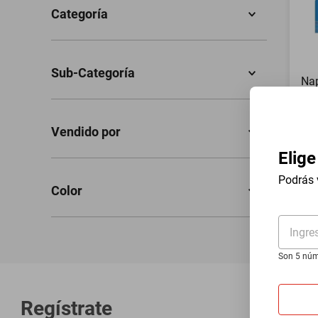
Categoría
Farmacia
(
1
)
Sub-Categoría
Nap
550
Medicamentos
(
1
)
$3
Elige
mutio
(
1
)
Podrás 
Color
Multicolor
(
1
)
Ingre
Son 5 núm
Regístrate