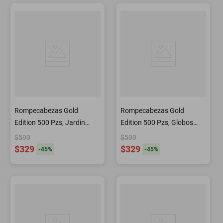
Rompecabezas Gold
Rompecabezas Gold
Edition 500 Pzs, Jardín
Edition 500 Pzs, Globos
Botánico de Montreal,
Aerostáticos A La Puesta
$599
$599
Canada
Del Sol
$329
$329
-
45
%
-
45
%