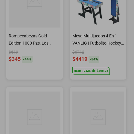
Rompecabezas Gold
Mesa Multijuegos 4 En 1
Edition 1000 Pzs, Los
VANLIG | Futbolito Hockey
Jardines De Fuji, Japón
Billar Ping Pong
$619
$6712
$345
$4419
-
44
%
-
34
%
Hasta
12
MSI
de
$368.25