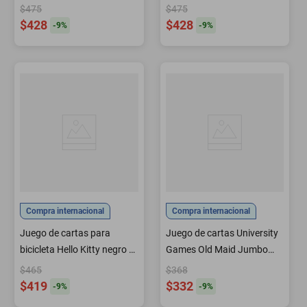
Deck
Disney Moana 1 baraja
$475
$475
$428
$428
-
9
%
-
9
%
Compra internacional
Compra internacional
Juego de cartas para
Juego de cartas University
bicicleta Hello Kitty negro y
Games Old Maid Jumbo
rosa 1 baraja
Size Kids 4+
$465
$368
$419
$332
-
9
%
-
9
%