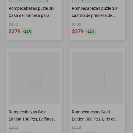
Rompecabezas puzle 3D
Rompecabezas puzle 3D
Casa de princesa para
castillo de princesa de
niñas Morado HOGAWAY
Frozzen para niñas Azul
$492
$492
HOGAWAY
$379
$379
-
22
%
-
22
%
Rompecabezas Gold
Rompecabezas Gold
Edition 100 Pzs, Delfines
Edition 300 Pzs, Lirio de
con el Tesoro
Primavera
$310
$315