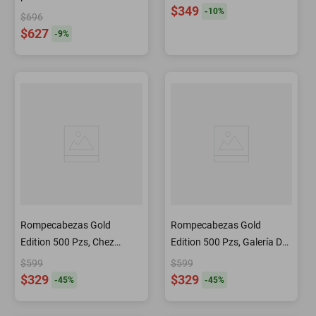
$349
-
10
%
adelante
$696
$627
-
9
%
Rompecabezas Gold
Rompecabezas Gold
Edition 500 Pzs, Chez
Edition 500 Pzs, Galería De
Michelle
Paris
$599
$599
$329
$329
-
45
%
-
45
%