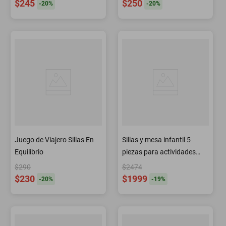
$245
$250
-
20
%
-
20
%
Juego de Viajero Sillas En
Sillas y mesa infantil 5
Equilibrio
piezas para actividades
jugar
$290
$2474
$230
$1999
-
20
%
-
19
%