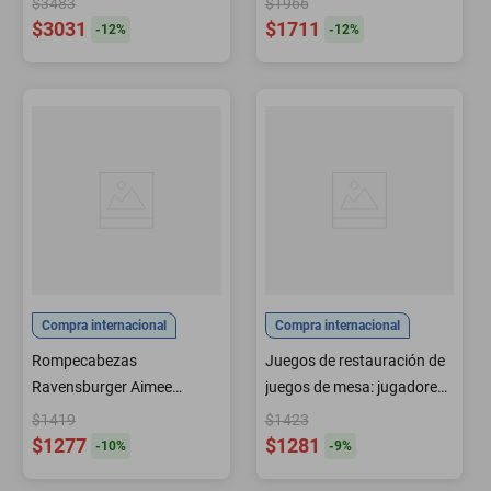
$3483
$1966
$3031
$1711
-
12
%
-
12
%
Compra internacional
Compra internacional
Rompecabezas
Juegos de restauración de
Ravensburger Aimee
juegos de mesa: jugadores
Stewart Wild Kingdom 2000
incomparables de The
$1419
$1423
piezas
Witcher 2
$1277
$1281
-
10
%
-
9
%