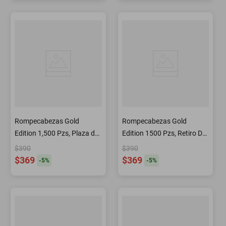
Rompecabezas Gold
Rompecabezas Gold
Edition 1,500 Pzs, Plaza del
Edition 1500 Pzs, Retiro De
Palacio, San Petersburgo
Pesca
$390
$390
$369
$369
-
5
%
-
5
%