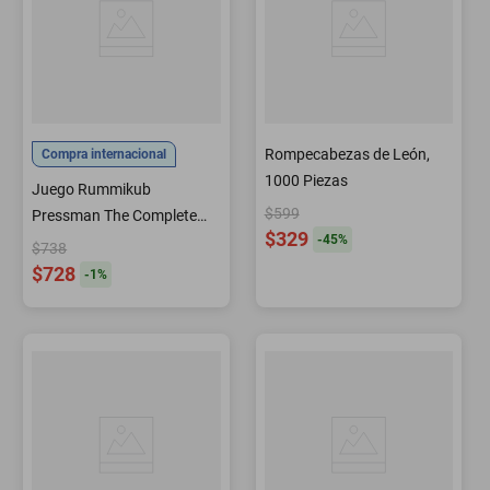
Rompecabezas de León,
Compra internacional
1000 Piezas
Juego Rummikub
$599
Pressman The Complete
$329
-
45
%
Original con funda
$738
$728
-
1
%