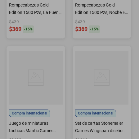
Rompecabezas Gold
Rompecabezas Gold
Edition 1500 Pzs, La Fuente
Edition 1500 Pzs, Noche En
De Trevi, Roma
El Time Square De Nueva
$439
$439
York
$369
$369
-
15
%
-
15
%
Compra internacional
Compra internacional
Juego de miniaturas
Set de cartas Stonemaier
tácticas Mantic Games
Games Wingspan diseño de
Halo: Flashpoint
aves promoción de aves