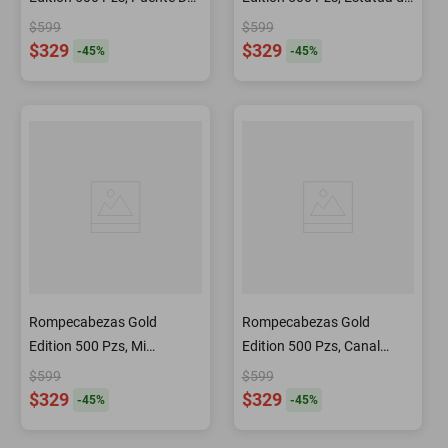
Londres
la Libertad, N
$599
$599
$329
$329
-
45
%
-
45
%
Rompecabezas Gold
Rompecabezas Gold
Edition 500 Pzs, Mi
Edition 500 Pzs, Canal
Pastelería Favorita
Grande, Venecia Italia
$599
$599
$329
$329
-
45
%
-
45
%