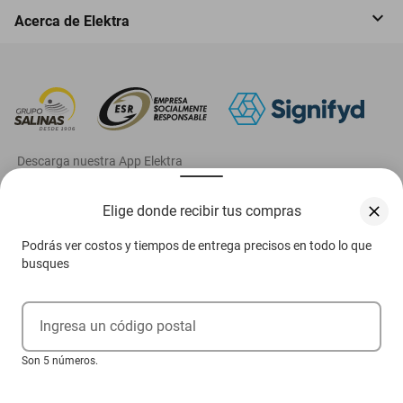
Acerca de Elektra
‎ Descarga nuestra App Elektra
Elige donde recibir tus compras
Podrás ver costos y tiempos de entrega precisos en todo lo que
Aviso de privacidad
busques
Ejerce tus derechos ARCO
Ingresa un código postal
Condiciones Venta Digital
Son 5 números.
Condiciones Tienda Física
Las promociones de
www.elektra.mx
pueden diferir de las promociones publicadas en tienda.