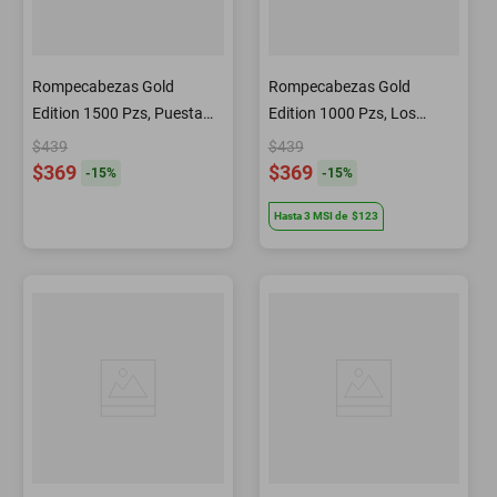
Rompecabezas Gold
Rompecabezas Gold
Edition 1500 Pzs, Puesta
Edition 1000 Pzs, Los
De Sol En Venecia
Querubines
$439
$439
$369
$369
-
15
%
-
15
%
Hasta
3
MSI
de
$123