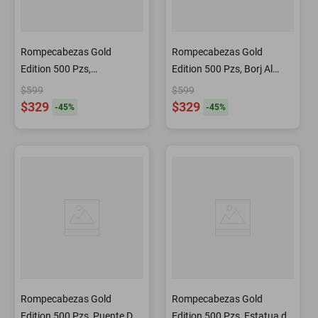
Rompecabezas Gold
Rompecabezas Gold
Edition 500 Pzs,
Edition 500 Pzs, Borj Al
Compartiendo Secretos
Araba, Dubai
$599
$599
$329
$329
-
45
%
-
45
%
Rompecabezas Gold
Rompecabezas Gold
Edition 500 Pzs, Puente De
Edition 500 Pzs, Estatua de