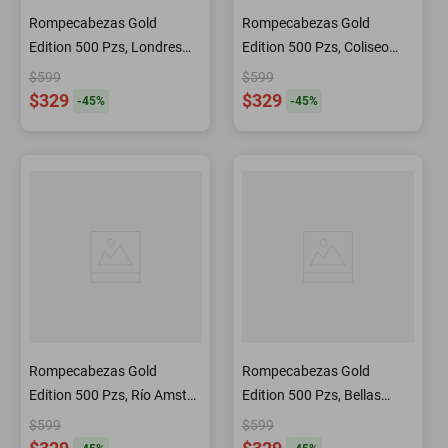
Rompecabezas Gold
Rompecabezas Gold
Edition 500 Pzs, Londres
Edition 500 Pzs, Coliseo
Inglaterra
Romano
$599
$599
$329
$329
-
45
%
-
45
%
Rompecabezas Gold
Rompecabezas Gold
Edition 500 Pzs, Río Amstel,
Edition 500 Pzs, Bellas
Holanda
Artes, México
$599
$599