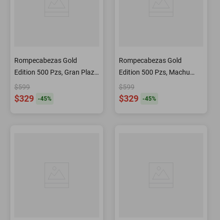
Rompecabezas Gold
Rompecabezas Gold
Edition 500 Pzs, Gran Plaza
Edition 500 Pzs, Machu
Brucelas
Picchu, Perú
$599
$599
$329
$329
-
45
%
-
45
%