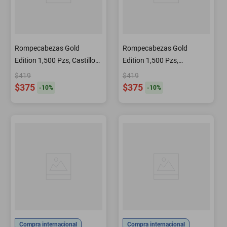
Rompecabezas Gold
Rompecabezas Gold
Edition 1,500 Pzs, Castillo
Edition 1,500 Pzs,
de Wawel, Polinoa
Giethoorn, Holanda
$419
$419
$375
$375
-
10
%
-
10
%
Compra internacional
Compra internacional