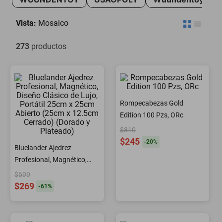
motoneta
Vista:
Mosaico
273
productos
Rompecabezas Gold
Edition 100 Pzs, ORc
$310
$245
-
20
%
Bluelander Ajedrez
Profesional, Magnético,
Diseño Clásico de Lujo,
$699
Portátil 25cm x 25cm
$269
-
61
%
Abierto (25cm x 12.5cm
Cerrado) (Dorado y
Plateado)