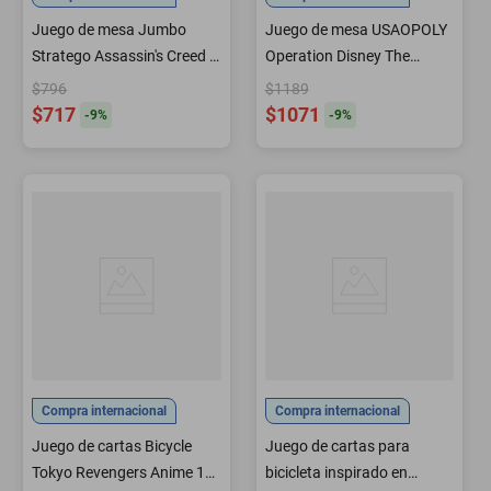
Juego de mesa Jumbo
Juego de mesa USAOPOLY
Stratego Assassin's Creed 2
Operation Disney The
para jugadores de más de 8
Nightmare Before
$796
$1189
años
Christmas
$717
$1071
-
9
%
-
9
%
Compra internacional
Compra internacional
Juego de cartas Bicycle
Juego de cartas para
Tokyo Revengers Anime 1
bicicleta inspirado en