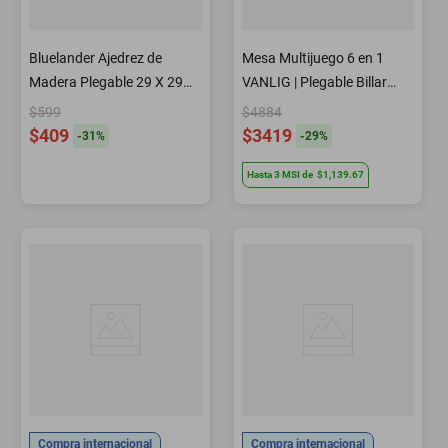
Bluelander Ajedrez de
Mesa Multijuego 6 en 1
Madera Plegable 29 X 29
VANLIG | Plegable Billar
cm Abierto, Tablero de
Hockey Tenis Bolos Tejo
$599
$4884
Ajedrez con Piezas y Dados,
$409
$3419
-
31
%
-
29
%
Juego de Ajedrez
Hasta
3
MSI
de
$1,139.67
Profesional Portátil.
Compra internacional
Compra internacional