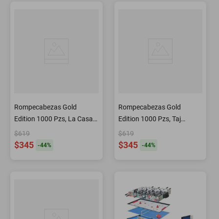
Rompecabezas Gold
Rompecabezas Gold
Edition 1000 Pzs, La Casa
Edition 1000 Pzs, Taj
Del Valle
Mahal, India
$619
$619
$345
$345
-
44
%
-
44
%