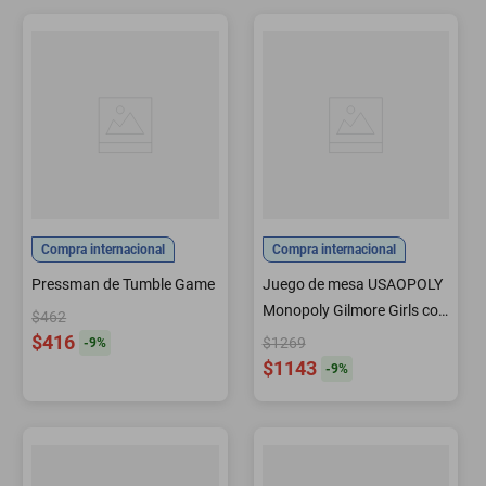
Compra internacional
Compra internacional
Pressman de Tumble Game
Juego de mesa USAOPOLY
Monopoly Gilmore Girls con
$462
6 fichas
$416
$1269
-
9
%
$1143
-
9
%