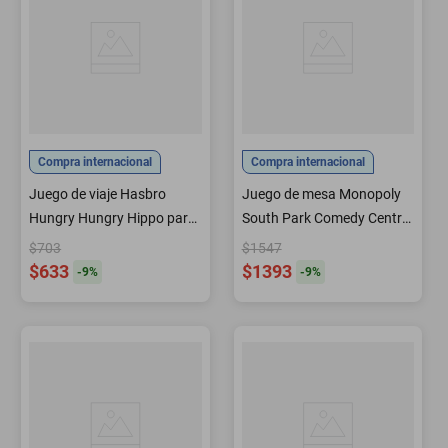
Compra internacional
Compra internacional
Juego de viaje Hasbro
Juego de mesa Monopoly
Hungry Hungry Hippo para
South Park Comedy Central
niños mayores de 4 años
para 2-6 jugadores
$703
$1547
$633
$1393
-
9
%
-
9
%