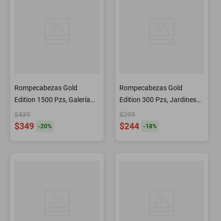
Rompecabezas Gold
Rompecabezas Gold
Edition 1500 Pzs, Galería
Edition 300 Pzs, Jardines
Montmartre, Francia
Encantados de los
$439
$299
Unicornios
$349
$244
-
20
%
-
18
%