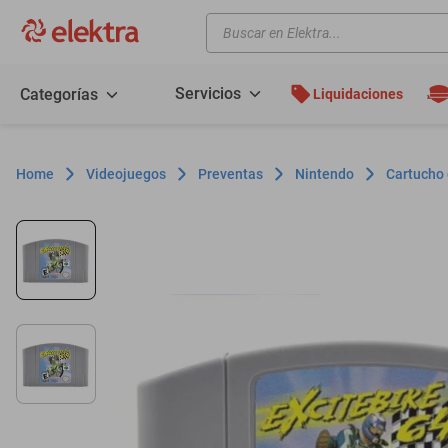
Buscar en Elektra...
TÉRMINOS MÁS BUSCADOS
motos
Servicios
Categorías
Liquidaciones
moto
celulares
Videojuegos
Preventas
Nintendo
Cartucho 
iphones
refrigeradores
lavadoras
colchones
salas
motoneta
oppo