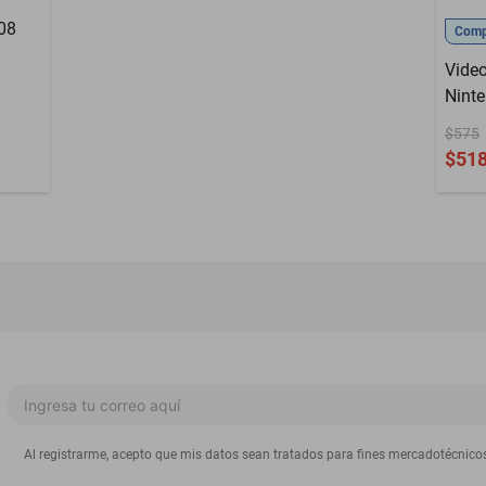
008
Compr
Vide
Nint
$575
$51
Al registrarme, acepto que mis datos sean tratados para fines mercadotécnico