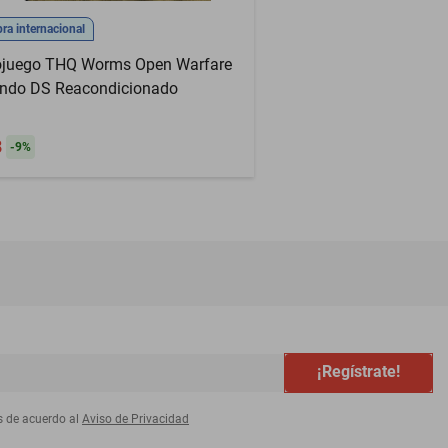
a internacional
ojuego THQ Worms Open Warfare
endo DS Reacondicionado
8
-
9
%
¡Regístrate!
s de acuerdo al
Aviso de Privacidad