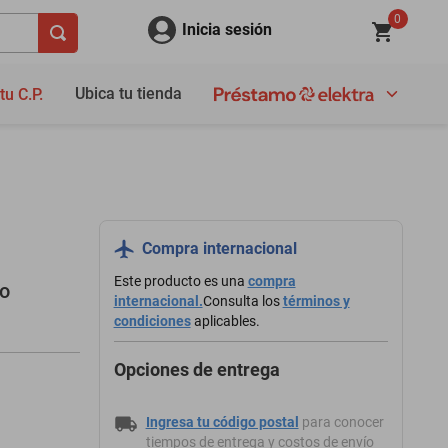
0
Inicia sesión
Ubica tu tienda
tu C.P.
Compra internacional
Este producto es una
compra
do
internacional.
Consulta los
términos y
condiciones
aplicables.
Opciones de entrega
Ingresa tu código postal
para conocer
tiempos de entrega y costos de envío