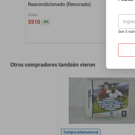
Reacondicionado (Renovado)
$566
Ingre
$510
-
9
%
Son 5 núm
Otros compradores también vieron
Compra internacional