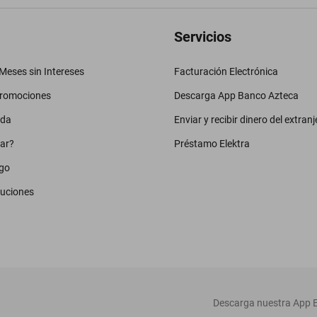
Servicios
eses sin Intereses
Facturación Electrónica
promociones
Descarga App Banco Azteca
uda
Enviar y recibir dinero del extranj
ar?
Préstamo Elektra
go
luciones
‎ Descarga nuestra App E