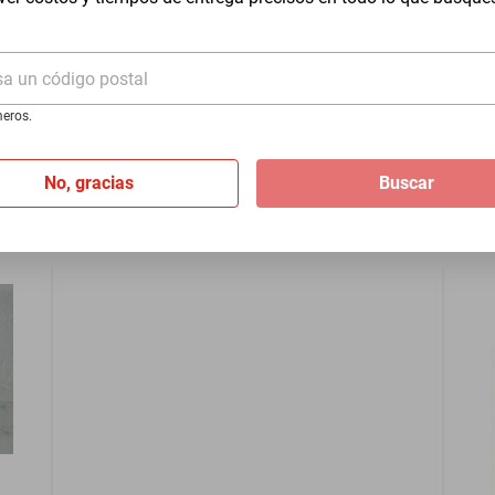
Videojuego THQ Worms Open Warfare
Nintendo DS Reacondicionado
sa un código postal
$575
eros.
$518
-
9
%
No, gracias
Buscar