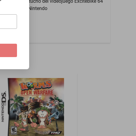
Cartucho del videojuego ExciteBike 64
de Nintendo