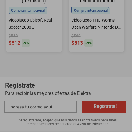
Compra internacional
Compra internacional
Videojuego Ubisoft Real
Videojuego THQ Worms
Soccer 2008
Open Warfare Nintendo DS
Reacondicionado
Reacondicionado
$568
$569
(Renovado)
$512
$513
-
9
%
-
9
%
Regístrate
Para recibir las mejores ofertas de
Elektra
¡Regístrate!
Al registrarme, acepto que mis datos sean tratados para fines
mercadotécnicos de acuerdo al
Aviso de Privacidad