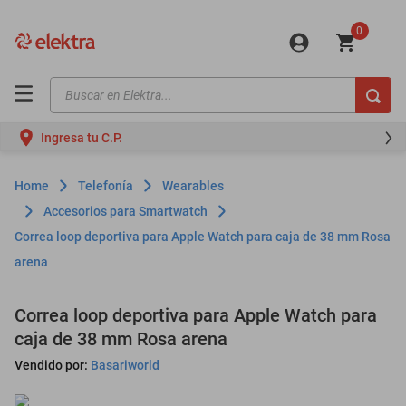
0
Buscar en Elektra...
TÉRMINOS MÁS BUSCADOS
Ingresa tu C.P.
motos
moto
Telefonía
Wearables
celulares
Accesorios para Smartwatch
Correa loop deportiva para Apple Watch para caja de 38 mm Rosa
iphones
arena
refrigeradores
lavadoras
Correa loop deportiva para Apple Watch para
caja de 38 mm Rosa arena
colchones
Vendido por:
Basariworld
salas
oppo