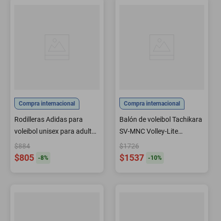
Compra internacional
Compra internacional
Rodilleras Adidas para
Balón de voleibol Tachikara
voleibol unisex para adultos
SV-MNC Volley-Lite
5 pulgadas blanco/negro
escarlata/blanco/real
$884
$1726
$805
$1537
-
8
%
-
10
%