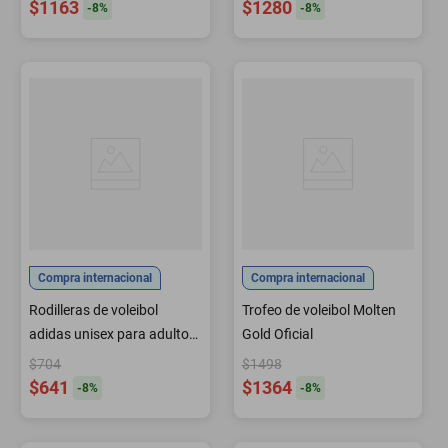
$1163
$1280
-
8
%
-
8
%
Compra internacional
Compra internacional
Rodilleras de voleibol
Trofeo de voleibol Molten
adidas unisex para adultos
Gold Oficial
blanco/negro talla pequeña
$704
$1498
$641
$1364
-
8
%
-
8
%