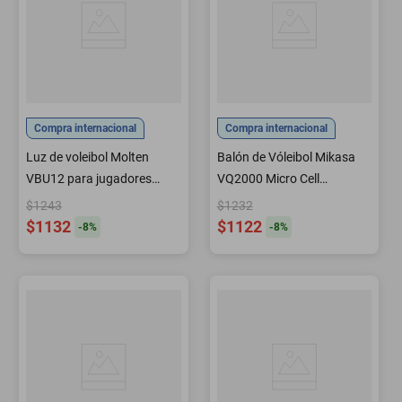
Compra internacional
Compra internacional
Luz de voleibol Molten
Balón de Vóleibol Mikasa
VBU12 para jugadores
VQ2000 Micro Cell
menores de 12 años
Rojo/Blanco/Azul
$1243
$1232
$1132
$1122
-
8
%
-
8
%