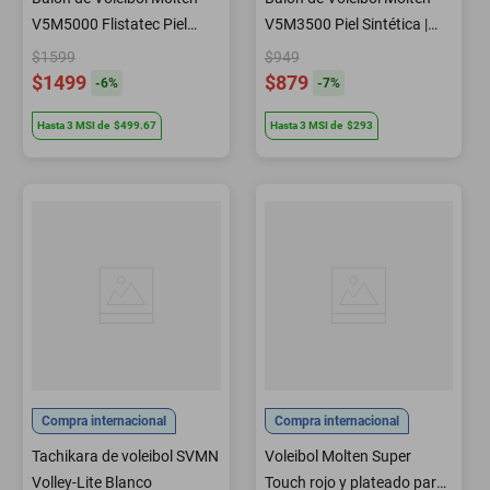
V5M5000 Flistatec Piel
V5M3500 Piel Sintética |
Sintética | Sporta
Sporta
$1599
$949
$1499
$879
-
6
%
-
7
%
Hasta
3
MSI
de
$499.67
Hasta
3
MSI
de
$293
Compra internacional
Compra internacional
Tachikara de voleibol SVMN
Voleibol Molten Super
Volley-Lite Blanco
Touch rojo y plateado para