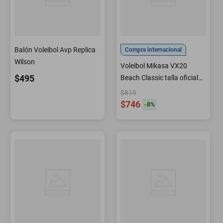
Balón Voleibol Avp Replica
Compra internacional
Wilson
Voleibol Mikasa VX20
$495
Beach Classic talla oficial
color blanco
$819
$746
-
8
%