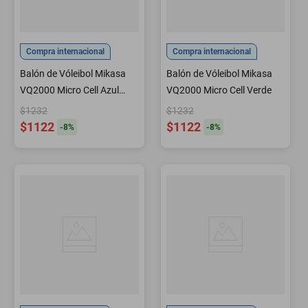
Compra internacional
Compra internacional
Balón de Vóleibol Mikasa
Balón de Vóleibol Mikasa
VQ2000 Micro Cell Azul
VQ2000 Micro Cell Verde
Marino
$1232
$1232
$1122
$1122
-
8
%
-
8
%