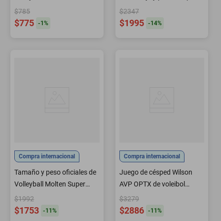
interiores aprobado por la
$785
$2347
NFHS
$775
$1995
-
1
%
-
14
%
Compra internacional
Compra internacional
Tamaño y peso oficiales de
Juego de césped Wilson
Volleyball Molten Super
AVP OPTX de voleibol
Touch
tamaño oficial
$1992
$3279
$1753
$2886
-
11
%
-
11
%