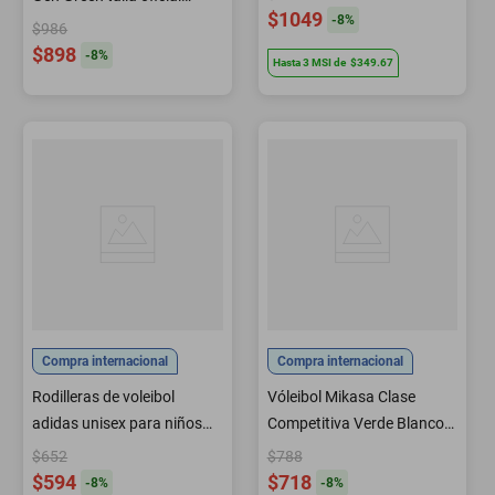
$1049
-
8
%
azul/blanco
$986
$898
-
8
%
Hasta
3
MSI
de
$349.67
Compra internacional
Compra internacional
Rodilleras de voleibol
Vóleibol Mikasa Clase
adidas unisex para niños
Competitiva Verde Blanco
blanco/negro talla M
Azul
$652
$788
$594
$718
-
8
%
-
8
%