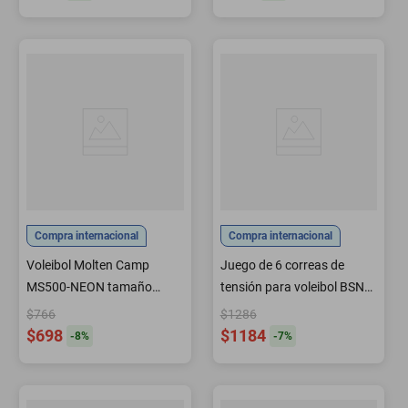
Compra internacional
Compra internacional
Voleibol Molten Camp
Juego de 6 correas de
MS500-NEON tamaño
tensión para voleibol BSN
oficial ultrasuave
azul/blanco
$766
$1286
$698
$1184
-
8
%
-
7
%