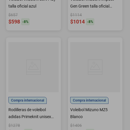
talla oficial azul
Gen Green talla oficial
azul/amarillo
$657
$1114
$598
$1014
-
8
%
-
8
%
Compra internacional
Compra internacional
Rodilleras de voleibol
Voleibol Mizuno MZ5
adidas Primeknit unisex
Blanco
para adultos blanco/negro
$1278
$1406