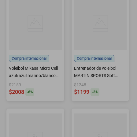
Compra internacional
Compra internacional
Voleibol Mikasa Micro Cell
Entrenador de voleibol
azul/azul marino/blanco
MARTIN SPORTS Soft
talla oficial
sobredimensionado 285 cm
$2159
$1248
de circunferencia
$2008
$1199
-
6
%
-
3
%