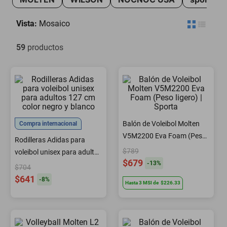
motoneta
Vista:
Mosaico
59
productos
Balón de Voleibol Molten
Compra internacional
V5M2200 Eva Foam (Peso
Rodilleras Adidas para
ligero) | Sporta
$789
voleibol unisex para adultos
$679
-
13
%
127 cm color negro y
$704
blanco
$641
-
8
%
Hasta
3
MSI
de
$226.33