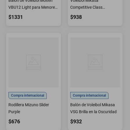
Balón de Vóleibol Molten
Voleibol Mikasa
VBU12 Light para Menores
Competitive Class
de 12 Años
Rojo/Blanco/Azul
$1331
$938
Compra internacional
Compra internacional
Rodillera Mizuno Slider
Balón de Voleibol Mikasa
Purple
VSG Brilla en la Oscuridad
$676
$932