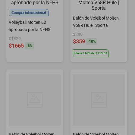
Compra internacional
Balón de Voleibol Molten
Volleyball Molten L2
V58R Hule | Sporta
aprobado por la NFHS
$399
$1829
$359
-
10
%
$1665
-
8
%
Hasta
3
MSI
de
$119.67
Balón de Voleibol Molten
Balón de Voleibol Molten