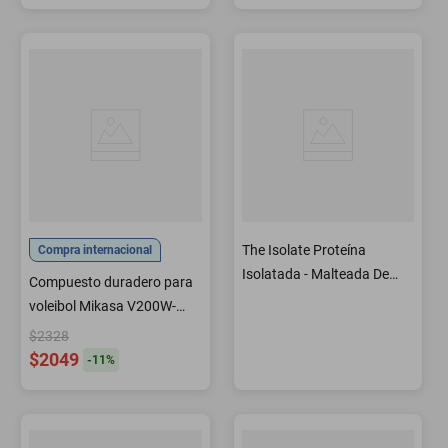
The Isolate Proteína
Compra internacional
Isolatada - Malteada De
Compuesto duradero para
Chocolate BABA YAGA
voleibol Mikasa V200W-
USA aprobado por la FIVB
$2328
$2049
-
11
%