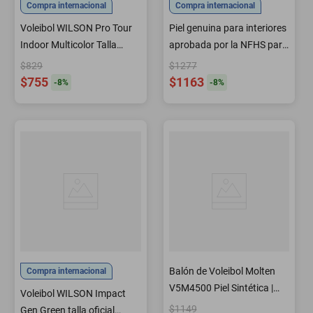
Compra internacional
Compra internacional
Voleibol WILSON Pro Tour
Piel genuina para interiores
Indoor Multicolor Talla
aprobada por la NFHS para
oficial
voleibol suave al tacto
$829
$1277
suave al tacto
$755
$1163
-
8
%
-
8
%
Balón de Voleibol Molten
Compra internacional
V5M4500 Piel Sintética |
Voleibol WILSON Impact
Sporta
$1149
Gen Green talla oficial