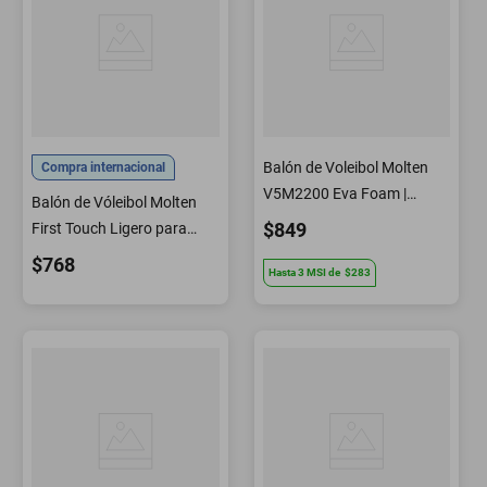
Balón de Voleibol Molten
Compra internacional
V5M2200 Eva Foam |
Balón de Vóleibol Molten
Sporta
$849
First Touch Ligero para
Interior
$768
Hasta
3
MSI
de
$283