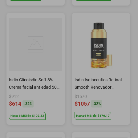
Isdin Glicoisdin Soft 8%
Isdin Isdinceutics Retinal
Crema facial antiedad 50
Smooth Renovador
ml
Antiedad 50 ml
$912
$1570
$614
$1057
-
32
%
-
32
%
Hasta
6
MSI
de
$102.33
Hasta
6
MSI
de
$176.17