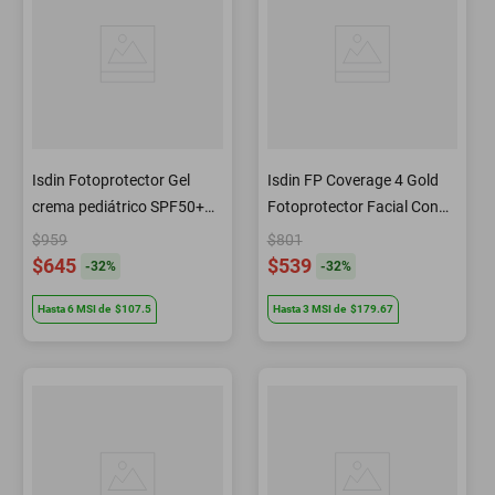
Isdin Fotoprotector Gel
Isdin FP Coverage 4 Gold
crema pediátrico SPF50+
Fotoprotector Facial Con
250 ml
Color SPF50 30 ml
$959
$801
$645
$539
-
32
%
-
32
%
Hasta
6
MSI
de
$107.5
Hasta
3
MSI
de
$179.67