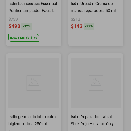
Isdin Isdinceutics Essential
Isdin Ureadin Crema de
Purifier Limpiador Facial
manos reparadora 50 ml
Profundo 150 ml
$739
$212
$498
$142
-
32
%
-
33
%
Hasta
3
MSI
de
$166
Isdin germisdin intim calm
Isdin Reparador Labial
higiene í­ntima 250 ml
Stick Rojo Hidratación y
Color 4 g