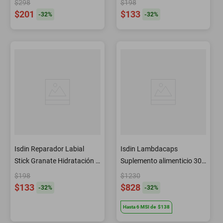
$298
$198
$201
$133
-
32
%
-
32
%
Isdin Reparador Labial
Isdin Lambdacaps
Stick Granate Hidratación y
Suplemento alimenticio 30
Color 4 g
caps
$198
$1230
$133
$828
-
32
%
-
32
%
Hasta
6
MSI
de
$138