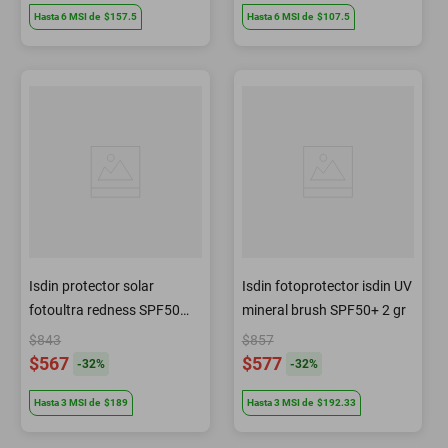
Hasta
6
MSI
de
$157.5
Hasta
6
MSI
de
$107.5
Isdin protector solar
Isdin fotoprotector isdin UV
fotoultra redness SPF50
mineral brush SPF50+ 2 gr
para piel con rosácea 50ml.
$843
$857
$567
$577
-
32
%
-
32
%
Hasta
3
MSI
de
$189
Hasta
3
MSI
de
$192.33