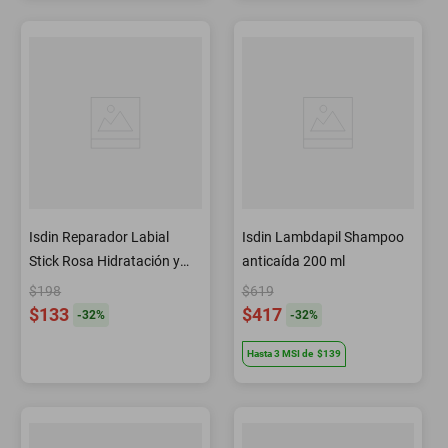
Isdin Reparador Labial
Isdin Lambdapil Shampoo
Stick Rosa Hidratación y
anticaí­da 200 ml
Color 4 g
$198
$619
$133
$417
-
32
%
-
32
%
Hasta
3
MSI
de
$139