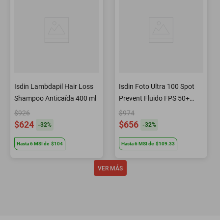
Isdin Lambdapil Hair Loss
Isdin Foto Ultra 100 Spot
Shampoo Anticaída 400 ml
Prevent Fluido FPS 50+
Previene manchas solares
$926
$974
50 ml
$624
$656
-
32
%
-
32
%
Hasta
6
MSI
de
$104
Hasta
6
MSI
de
$109.33