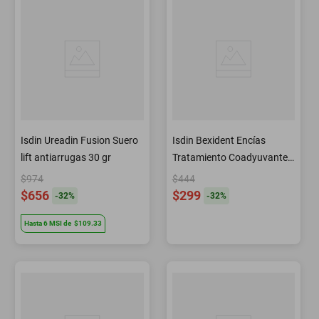
Isdin Ureadin Fusion Suero
Isdin Bexident Encías
lift antiarrugas 30 gr
Tratamiento Coadyuvante
Gel Dentífrico Antiséptico y
$974
$444
Reparador 75 ml
$656
$299
-
32
%
-
32
%
Hasta
6
MSI
de
$109.33