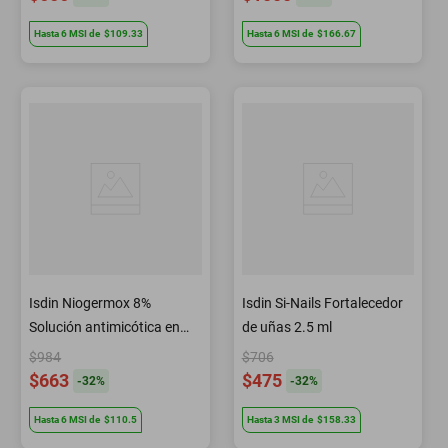
Hasta
6
MSI
de
$109.33
Hasta
6
MSI
de
$166.67
Isdin Niogermox 8%
Isdin Si-Nails Fortalecedor
Solución antimicótica en
de uñas 2.5 ml
laca 3.3 ml
$984
$706
$663
$475
-
32
%
-
32
%
Hasta
6
MSI
de
$110.5
Hasta
3
MSI
de
$158.33