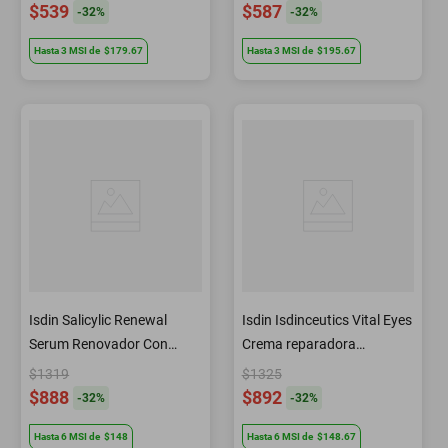
$539
$587
-
32
%
-
32
%
Hasta
3
MSI
de
$179.67
Hasta
3
MSI
de
$195.67
Isdin Salicylic Renewal
Isdin Isdinceutics Vital Eyes
Serum Renovador Con
Crema reparadora
ácido Salicílico 30 ml
antiarrugas 15 gr
$1319
$1325
$888
$892
-
32
%
-
32
%
Hasta
6
MSI
de
$148
Hasta
6
MSI
de
$148.67