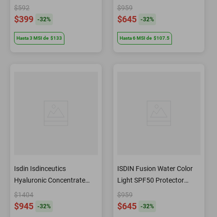
solar familiar 250 ml
$592
$959
$399
$645
-
32
%
-
32
%
Hasta
3
MSI
de
$133
Hasta
6
MSI
de
$107.5
Isdin Isdinceutics
ISDIN Fusion Water Color
Hyaluronic Concentrate
Light SPF50 Protector
Suero ultrahidratante 30 ml
Solar con Color Tono Light
$1404
$959
50 ml
$945
$645
-
32
%
-
32
%