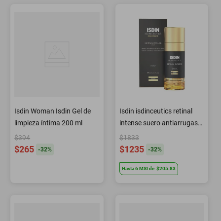
Isdin Woman Isdin Gel de
Isdin isdinceutics retinal
limpieza í­ntima 200 ml
intense suero antiarrugas
50 ml
$394
$1833
$265
$1235
-
32
%
-
32
%
Hasta
6
MSI
de
$205.83