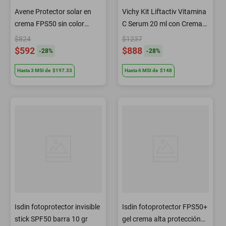
Avene Protector solar en
Vichy Kit Liftactiv Vitamina
crema FPS50 sin color
C Serum 20 ml con Crema
acabado invisible para piel
Retinol Noche 15 ml y Mini
$824
$1237
sensible 50 ml
Serum Activador de
$592
$888
-
28
%
-
28
%
Luminosidad Antiedad 4 ml
Hasta
3
MSI
de
$197.33
Hasta
6
MSI
de
$148
Isdin fotoprotector invisible
Isdin fotoprotector FPS50+
stick SPF50 barra 10 gr
gel crema alta protección