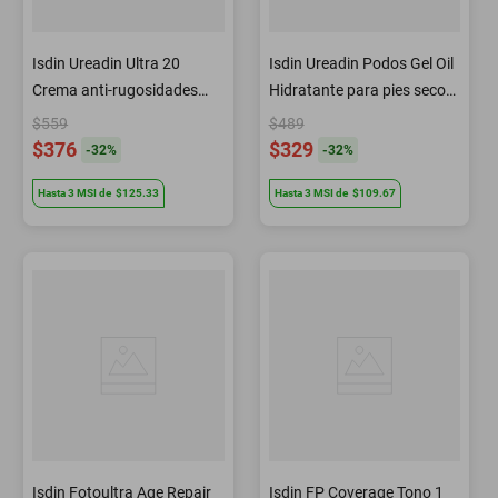
Isdin Ureadin Ultra 20
Isdin Ureadin Podos Gel Oil
Crema anti-rugosidades
Hidratante para pies secos
100 ml
75 ml
$559
$489
$376
$329
-
32
%
-
32
%
Hasta
3
MSI
de
$125.33
Hasta
3
MSI
de
$109.67
Isdin Fotoultra Age Repair
Isdin FP Coverage Tono 1