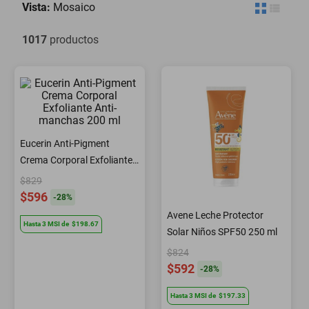
Vista:
Mosaico
oppo
1017
productos
Eucerin Anti-Pigment
Crema Corporal Exfoliante
Anti-manchas 200 ml
$829
$596
-
28
%
Avene Leche Protector
Hasta
3
MSI
de
$198.67
Solar Niños SPF50 250 ml
$824
$592
-
28
%
Hasta
3
MSI
de
$197.33