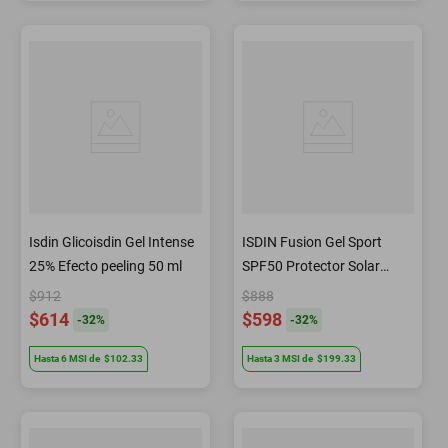
Isdin Glicoisdin Gel Intense
ISDIN Fusion Gel Sport
25% Efecto peeling 50 ml
SPF50 Protector Solar
Deportivo 100 ml
$912
$888
$614
$598
-
32
%
-
32
%
Hasta
6
MSI
de
$102.33
Hasta
3
MSI
de
$199.33