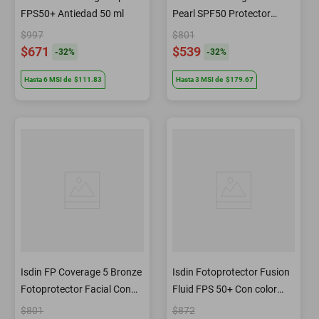
FPS50+ Antiedad 50 ml
Pearl SPF50 Protector
Solar con Color 30 ml
$997
$801
$671
$539
-
32
%
-
32
%
Hasta
6
MSI
de
$111.83
Hasta
3
MSI
de
$179.67
Isdin FP Coverage 5 Bronze
Isdin Fotoprotector Fusion
Fotoprotector Facial Con
Fluid FPS 50+ Con color
Color SPF50 30 ml
para piel sensible 50 ml
$801
$872