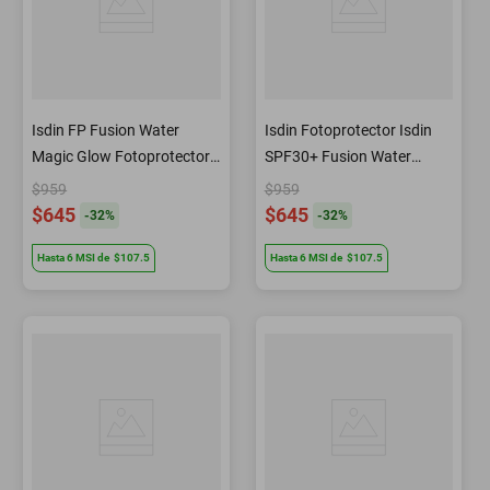
Isdin FP Fusion Water
Isdin Fotoprotector Isdin
Magic Glow Fotoprotector
SPF30+ Fusion Water
Facial Iluminador SPF 50
Urban Fluido 50 ml
$959
$959
50 ml
$645
$645
-
32
%
-
32
%
Hasta
6
MSI
de
$107.5
Hasta
6
MSI
de
$107.5