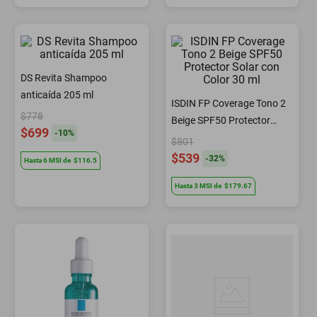
DS Revita Shampoo
anticaída 205 ml
ISDIN FP Coverage Tono 2
$778
Beige SPF50 Protector
$699
-
10
%
Solar con Color 30 ml
$801
$539
-
32
%
Hasta
6
MSI
de
$116.5
Hasta
3
MSI
de
$179.67