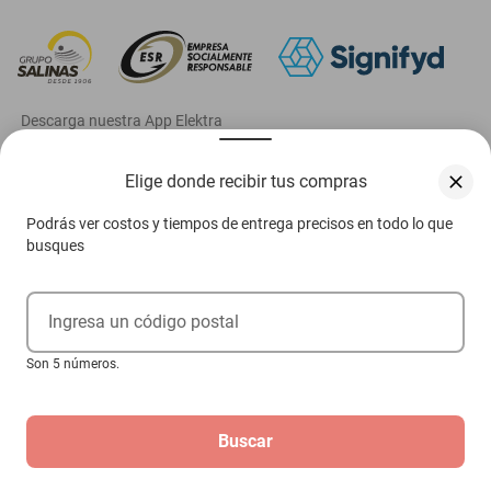
‎ Descarga nuestra App Elektra
Elige donde recibir tus compras
Podrás ver costos y tiempos de entrega precisos en todo lo que
Aviso de privacidad
busques
Ejerce tus derechos ARCO
Ingresa un código postal
Términos y condiciones
Son 5 números.
Términos de promociones
Las promociones de
www.elektra.mx
pueden diferir de las promociones publicadas en tienda.
El formato de los precios puede verse afectado por las configuraciones y diferencia de
navegadores
Buscar
Derechos reservados 2026 Grupo Elektra