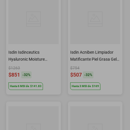
Isdin Isdinceutics
Isdin Acniben Limpiador
Hyaluronic Moisture
Matificante Piel Grasa Gel
Hidratante piel normal a
400ml
$1263
$754
seca 50 gr
$851
$507
-
32
%
-
32
%
Hasta
6
MSI
de
$141.83
Hasta
3
MSI
de
$169