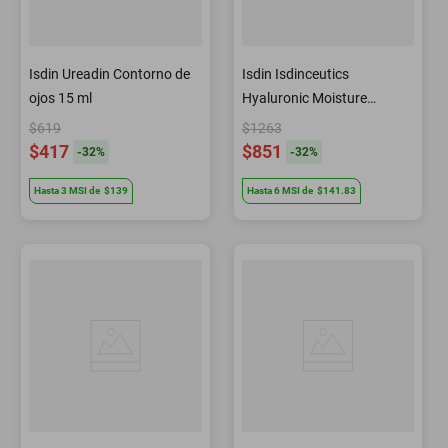
Isdin Ureadin Contorno de
Isdin Isdinceutics
ojos 15 ml
Hyaluronic Moisture
Hidratante para piel
$619
$1263
sensible 50 gr
$417
$851
-
32
%
-
32
%
Hasta
3
MSI
de
$139
Hasta
6
MSI
de
$141.83