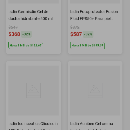
Isdin Germisdin Gel de
Isdin Fotoprotector Fusion
ducha hidratante 500 ml
Fluid FPS50+ Para piel
sensible 50 ml
$547
$872
$368
$587
-
32
%
-
32
%
Hasta
3
MSI
de
$122.67
Hasta
3
MSI
de
$195.67
Isdin Isdinceutics Glicoisdin
Isdin Acniben Gel crema