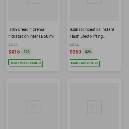
Isdin Ureadin Crema
Isdin Isdinceutics Instant
hidratación intensa 50 ml
Flash Efecto lifting
inmediato 5 amp x 2 ml
$617
$534
$415
$360
-
32
%
-
32
%
Hasta
3
MSI
de
$138.33
Hasta
3
MSI
de
$120