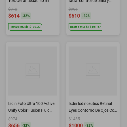
10% Gel antiedad 50 ml
facial control de brillo y
granos 40 ml
$912
$906
$614
$610
-
32
%
-
32
%
Hasta
6
MSI
de
$102.33
Hasta
6
MSI
de
$101.67
Isdin Foto Ultra 100 Active
Isdin Isdinceutics Retinal
Unify Color Fusion Fluid
Eyes Contorno De Ojos Con
FPS50+ Sin color 50 ml
Retinal 20 ml
$974
$1485
$656
$1000
-
32
%
-
32
%