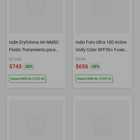
Isdin Eryfotona AK-NMSC
Isdin Foto Ultra 100 Active
Fluido Tratamiento para
Unify Color SPF50+ Fusion
daño actí­nico 50 ml
Fluid 50 ml
$1103
$974
$743
$656
-
32
%
-
32
%
Hasta
6
MSI
de
$123.83
Hasta
6
MSI
de
$109.33