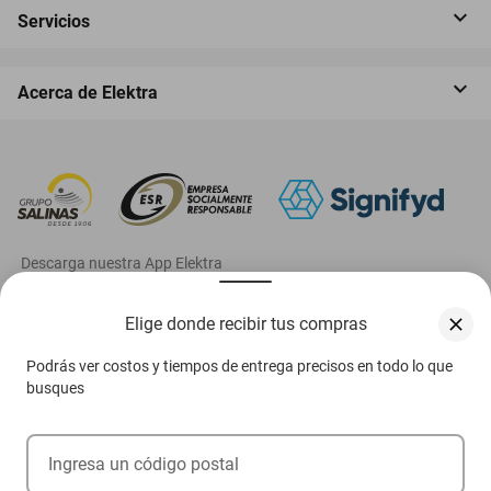
Servicios
Acerca de Elektra
‎ Descarga nuestra App Elektra
Elige donde recibir tus compras
Podrás ver costos y tiempos de entrega precisos en todo lo que
Aviso de privacidad
busques
Ejerce tus derechos ARCO
Ingresa un código postal
Condiciones Venta Digital