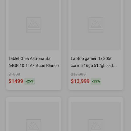
Tablet Ghia Astronauta
Laptop gamer rtx 3050
64GB 10.1" Azul con Blanco
core i5 16gb 512gb ssd
15.6" fhd 144hz
$1999
$17,999
$1499
$13,999
-
25
%
-
22
%