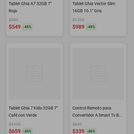
Tablet Ghia A7 32GB 7"
Tablet Ghia Vector Slim
Roja
16GB 10.1" Gris
$999
$1799
$549
$989
-
45
%
-
45
%
Tablet Ghia 7 Kids 32GB 7"
Control Remoto para
Café con Verde
Convertidor A Smart Tv Box
De Ghia
$1199
$639
$659
$339
-
45
%
-
46
%