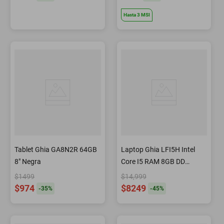
Hasta
3
MSI
Tablet Ghia GA8N2R 64GB
Laptop Ghia LFI5H Intel
8" Negra
Core I5 RAM 8GB DD
256GB W10H 14.1"
$1499
$14,999
$974
$8249
-
35
%
-
45
%