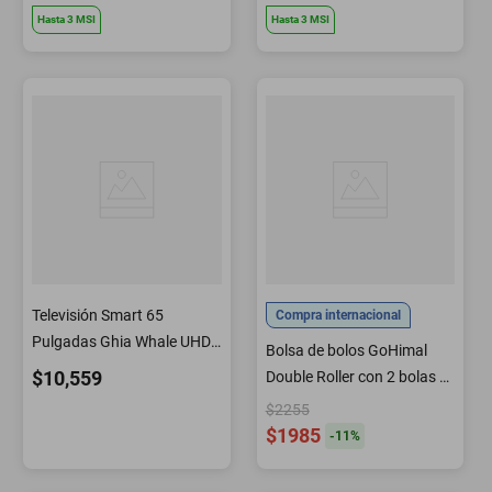
Hasta
3
MSI
Hasta
3
MSI
Televisión Smart 65
Compra internacional
Pulgadas Ghia Whale UHD
Bolsa de bolos GoHimal
4k D-led Optico Dolby Audio
$10,559
Double Roller con 2 bolas y
Modelo G65W25
compartimento para
$2255
zapatos
$1985
-
11
%