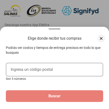
‎ Descarga nuestra App Elektra
Elige donde recibir tus compras
Podrás ver costos y tiempos de entrega precisos en todo lo que
Aviso de privacidad
busques
Ejerce tus derechos ARCO
Ingresa un código postal
Condiciones Venta Digital
Son 5 números.
Condiciones Tienda Física
Las promociones de
www.elektra.mx
pueden diferir de las promociones publicadas en tienda.
El formato de los precios puede verse afectado por las configuraciones y diferencia de
navegadores
Buscar
Derechos reservados 2026 Grupo Elektra