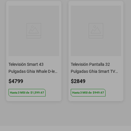
Televisión Smart 43
Televisión Pantalla 32
Pulgadas Ghia Whale D-led
Pulgadas Ghia Smart TV
60 Hz Wifi Dolby Audio
DLED HD G32W25
$4799
$2849
Modelo G43W25
Hasta
3
MSI
de
$1,599.67
Hasta
3
MSI
de
$949.67