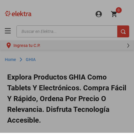
0
Buscar en Elektra...
TÉRMINOS MÁS BUSCADOS
Ingresa tu C.P.
motos
moto
GHIA
celulares
Explora Productos GHIA Como
iphones
Tablets Y Electrónicos. Compra Fácil
refrigeradores
Y Rápido, Ordena Por Precio O
lavadoras
Relevancia. Disfruta Tecnología
colchones
Accesible.
salas
oppo