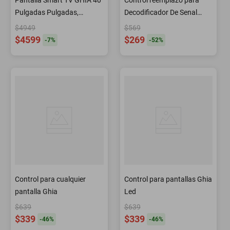
Pantalla Smart TV GHIA 40
Control reemplazo para
Pulgadas Pulgadas,
Decodificador De Senal
Android TV , Full HD 60Hz
Digital Ghia
$4949
$569
G40W25
$4599
$269
-
7
%
-
52
%
Control para cualquier
Control para pantallas Ghia
pantalla Ghia
Led
$639
$639
$339
$339
-
46
%
-
46
%