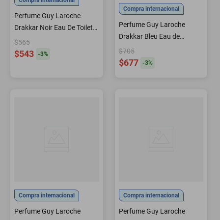
Compra internacional
Compra internacional
Perfume Guy Laroche
Perfume Guy Laroche
Drakkar Noir Eau De Toilette
Drakkar Bleu Eau de
para mí 30 ml
$565
Parfum para hombre 100
$705
$543
-
3
%
ml
$677
-
3
%
Compra internacional
Compra internacional
Perfume Guy Laroche
Perfume Guy Laroche