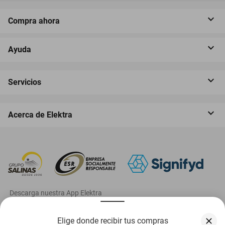
Compra ahora
Ayuda
Servicios
Acerca de Elektra
‎ Descarga nuestra App Elektra
Elige donde recibir tus compras