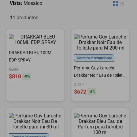
Vista:
Mosaico
minisplit
11
productos
DRAKKAR BLEU 100ML
Compra internacional
EDP SPRAY
Perfume Guy Laroche
$899
Drakkar Noir Eau de Toilette
$810
-
9
%
para M 200 ml
$722
$672
-
6
%