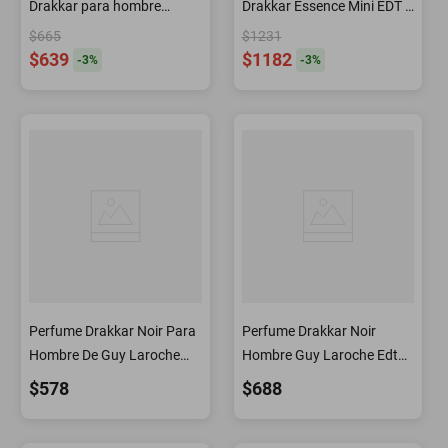
Drakkar para hombre
Drakkar Essence Mini EDT 5
perfume 100 ml
ml para hombre
$665
$1231
$639
$1182
-
3
%
-
3
%
Perfume Drakkar Noir Para
Perfume Drakkar Noir
Hombre De Guy Laroche
Hombre Guy Laroche Edt
Edt 100ml
200ml Original
$578
$688