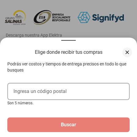
‎ Descarga nuestra App Elektra
Elige donde recibir tus compras
Podrás ver costos y tiempos de entrega precisos en todo lo que
Aviso de privacidad
busques
Ejerce tus derechos ARCO
Ingresa un código postal
Términos y condiciones
Son 5 números.
Términos de promociones
Las promociones de
www.elektra.mx
pueden diferir de las promociones publicadas en tienda.
El formato de los precios puede verse afectado por las configuraciones y diferencia de
navegadores
Buscar
Derechos reservados 2026 Grupo Elektra