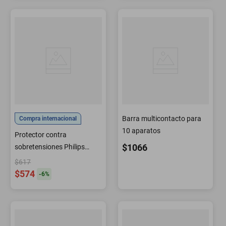
Barra multicontacto para
Compra internacional
10 aparatos
Protector contra
$1066
sobretensiones Philips
extensor de 6 salidas
$617
paquete de 2 900J
$574
-
6
%