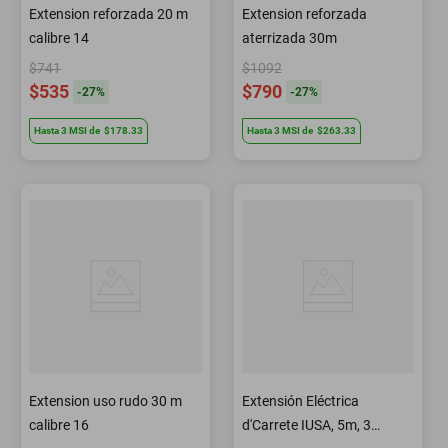
Extension reforzada 20 m
Extension reforzada
calibre 14
aterrizada 30m
$741
$1092
$535
$790
-
27
%
-
27
%
Hasta
3
MSI
de
$178.33
Hasta
3
MSI
de
$263.33
Extension uso rudo 30 m
Extensión Eléctrica
calibre 16
d'Carrete IUSA, 5m, 3