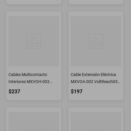
Cables Multicontacto
Cable Extensión Eléctrica
Interiores MXVOH-003
MXVOA-002 VoltReach03
VoltReach04 Multicontacto
Cable Extensión Varios
$237
$197
Eléctrico
Enchufes