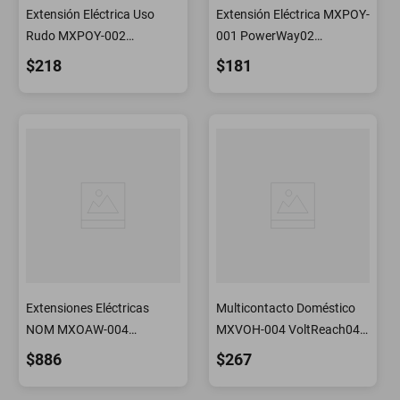
Extensión Eléctrica Uso
Extensión Eléctrica MXPOY-
Rudo MXPOY-002
001 PowerWay02
PowerWay02 Extensiones
Extensiones Eléctricas
$218
$181
Eléctricas Polarizadas
Polarizadas
Extensiones Eléctricas
Multicontacto Doméstico
NOM MXOAW-004
MXVOH-004 VoltReach04
PowerWay25 Extensiones
Multicontacto Eléctrico
$886
$267
Triple Contacto