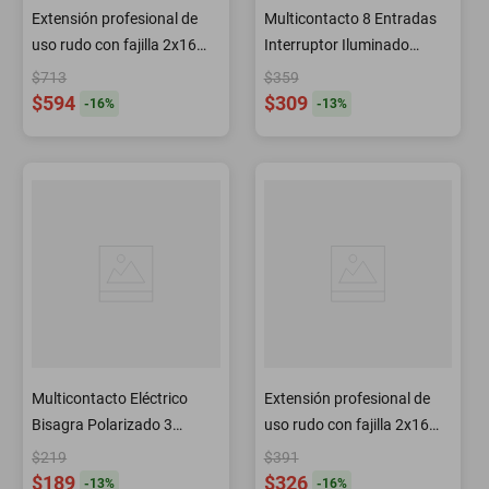
Extensión profesional de
Multicontacto 8 Entradas
uso rudo con fajilla 2x16
Interruptor Iluminado
AWG 30 m
Surtek
$713
$359
$594
$309
-
16
%
-
13
%
Multicontacto Eléctrico
Extensión profesional de
Bisagra Polarizado 3
uso rudo con fajilla 2x16
Entradas Surtek
AWG 15 m
$219
$391
$189
$326
-
13
%
-
16
%