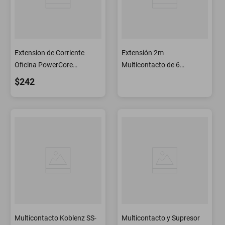
Extension de Corriente
Extensión 2m
Oficina PowerCore
Multicontacto de 6
MXOWC-001 Toma
Entradas 3 Usb y 1 Tipo C
$242
Electrica de Pared
Adaptador
Multicontacto Koblenz SS-
Multicontacto y Supresor