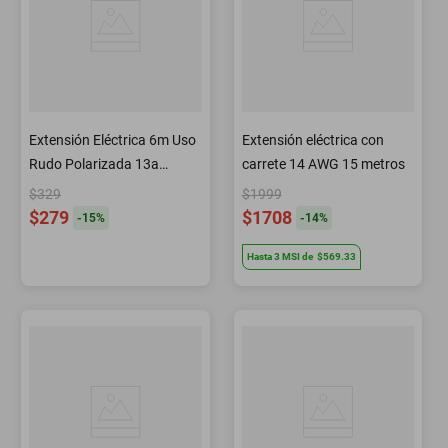
Extensión Eléctrica 6m Uso
Extensión eléctrica con
Rudo Polarizada 13a
carrete 14 AWG 15 metros
Surtek
$329
$1999
$279
$1708
-
15
%
-
14
%
Hasta
3
MSI
de
$569.33