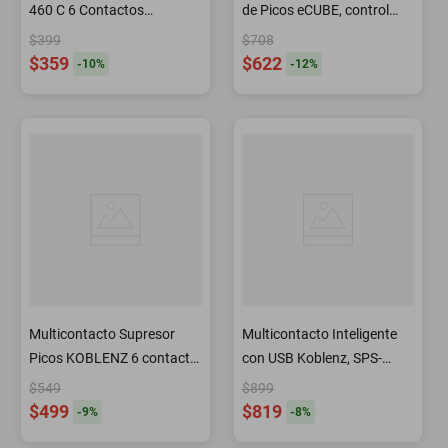
460 C 6 Contactos
de Picos eCUBE, control
Supresor 420 joule
remoto
$399
$708
$359
$622
-
10
%
-
12
%
Multicontacto Supresor
Multicontacto Inteligente
Picos KOBLENZ 6 contacto
con USB Koblenz, SPS-
KIT 2 piezas
4CUSBWIFI 4 Enchufes
$549
$899
Inteligentes end
$499
$819
-
9
%
-
8
%