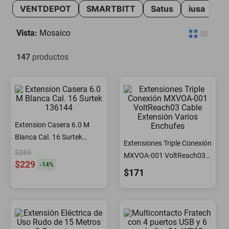
VENTDEPOT
SMARTBITT
Satus
iusa
motoneta
Vista:
Mosaico
147
productos
Extension Casera 6.0 M
Blanca Cal. 16 Surtek
Extensiones Triple Conexión
136144
$269
MXVOA-001 VoltReach03
$229
-
14
%
Cable Extensión Varios
$171
Enchufes