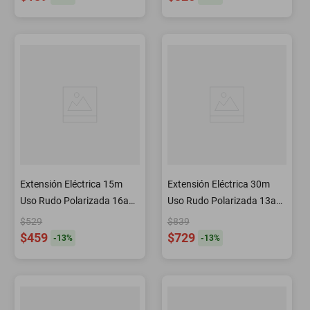
Extensión Eléctrica 15m
Extensión Eléctrica 30m
Uso Rudo Polarizada 16a
Uso Rudo Polarizada 13a
Surtek
Surtek
$529
$839
$459
$729
-
13
%
-
13
%