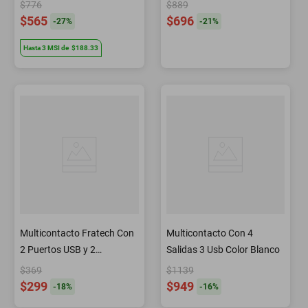
Entradas + 2 USB
$776
$889
$565
$696
-
27
%
-
21
%
Hasta
3
MSI
de
$188.33
Multicontacto Fratech Con
Multicontacto Con 4
2 Puertos USB y 2
Salidas 3 Usb Color Blanco
Enchufes Modelo L03
$369
$1139
$299
$949
-
18
%
-
16
%