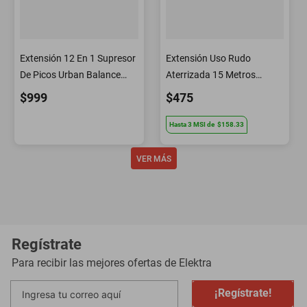
Extensión 12 En 1 Supresor
Extensión Uso Rudo
De Picos Urban Balance
Aterrizada 15 Metros
Con Cable Antiflama
Calibre 16 Volteck
$999
$475
1625w Botón De Encendido
| 8 Tomas Ac | 2 Usb A | 2
Hasta
3
MSI
de
$158.33
Usb C
Regístrate
Para recibir las mejores ofertas de
Elektra
¡Regístrate!