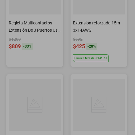
Regleta Multicontactos
Extension reforzada 15m
Extensión De 3 Puertos Usb
3x14AWG
Y 3 Tomas Negro
$1209
$592
$809
$425
-
33
%
-
28
%
Hasta
3
MSI
de
$141.67