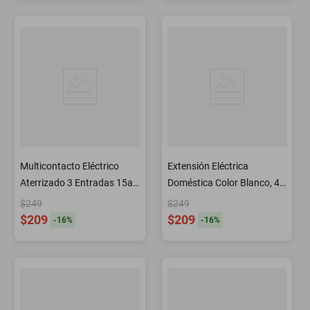
Multicontacto Eléctrico
Extensión Eléctrica
Aterrizado 3 Entradas 15a
Doméstica Color Blanco, 4
Surtek
M Surtek
$249
$249
$209
$209
-
16
%
-
16
%