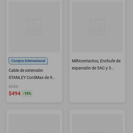
Milticontactos, Enchufe de
Compra internacional
expansión de 5AC y 3
Cable de extensión
Puertos USB
STANLEY CordMax de 9
pies 3 salidas 125 V/13 A
$555
color beige
$494
-
10
%