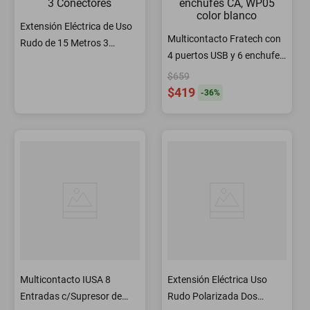
Extensión Eléctrica de Uso
Multicontacto Fratech con
Rudo de 15 Metros 3
4 puertos USB y 6 enchufes
Conectores
CA, WP05 color blanco
$659
$419
-
36
%
Multicontacto IUSA 8
Extensión Eléctrica Uso
Entradas c/Supresor de
Rudo Polarizada Dos