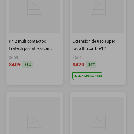
Kit 2 multicontactos
Extension de uso super
Fratech portátiles con
rudo 8m calibre12
entradas USB para carga
$669
$661
de dispositivos, EL10 y L02
$409
$420
-
38
%
-
36
%
Hasta
3
MSI
de
$140