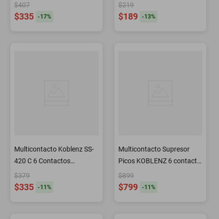
Picos y 2 USB
Capas 2m Surtek
$407
$219
$335
$189
-
17
%
-
13
%
Multicontacto Koblenz SS-
Multicontacto Supresor
420 C 6 Contactos
Picos KOBLENZ 6 contacto
Supresor 420 joule
KIT 4 piezas
$379
$899
$335
$799
-
11
%
-
11
%