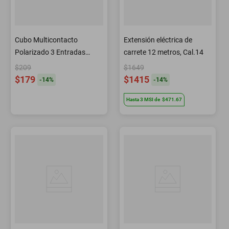
Cubo Multicontacto
Extensión eléctrica de
Polarizado 3 Entradas
carrete 12 metros, Cal.14
Enchufes Surtek
$209
$1649
$179
$1415
-
14
%
-
14
%
Hasta
3
MSI
de
$471.67