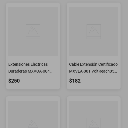
Extensiones Electricas
Cable Extensión Certificado
Duraderas MXVOA-004
MXVLA-001 VoltReach05
VoltReach03 Cable
Extensión Eléctrica Alta
$250
$182
Extensión Varios Enchufes
Calidad