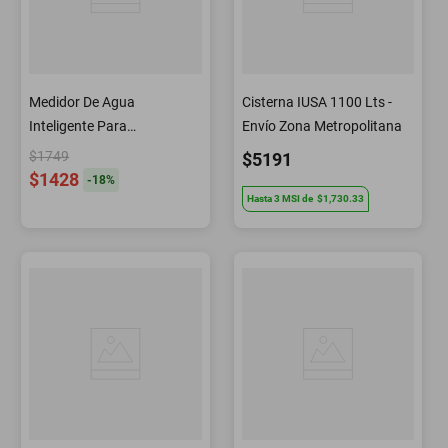
Medidor De Agua
Cisterna IUSA 1100 Lts -
Inteligente Para
Envío Zona Metropolitana
Tinaco/cisterna Ultrasónico
$1749
$5191
Iot-waterultra
$1428
-
18
%
Hasta
3
MSI
de
$1,730.33