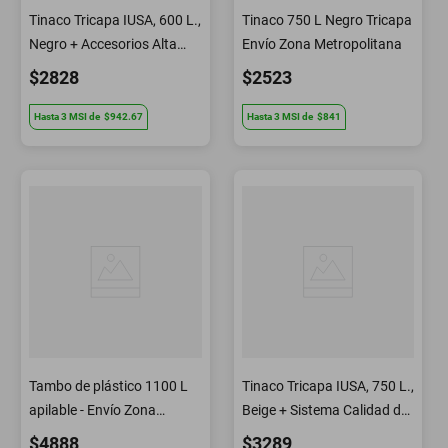
Tinaco Tricapa IUSA, 600 L.,
Tinaco 750 L Negro Tricapa
Negro + Accesorios Alta
Envío Zona Metropolitana
Presión
$2828
$2523
Hasta
3
MSI
de
$942.67
Hasta
3
MSI
de
$841
Tambo de plástico 1100 L
Tinaco Tricapa IUSA, 750 L.,
apilable - Envío Zona
Beige + Sistema Calidad de
Metropolitana
Vida
$4888
$3289