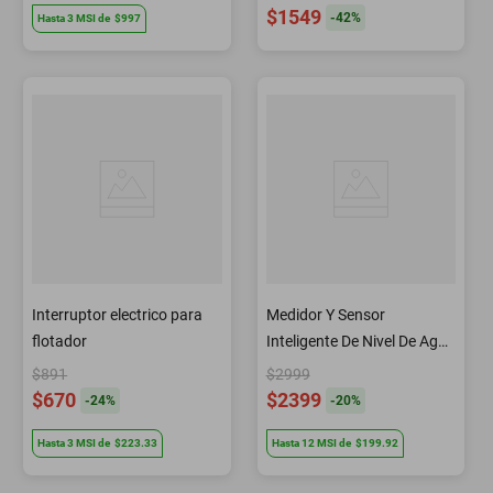
$1549
-
42
%
Hasta
3
MSI
de
$997
Interruptor electrico para
Medidor Y Sensor
flotador
Inteligente De Nivel De Agua
Para Tinacos Y Cisternas
$891
$2999
Con Wifi Con App Alerta De
$670
$2399
-
24
%
-
20
%
Desborde Connect-
Hasta
3
MSI
de
$223.33
Hasta
12
MSI
de
$199.92
waterpro