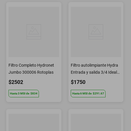
Filtro Completo Hydronet
Filtro autolimpiante Hydra
Jumbo 300006 Rotoplas
Entrada y salida 3/4 Ideal
para tinacos y cisternas
$2502
$1750
Hasta
3
MSI
de
$834
Hasta
6
MSI
de
$291.67