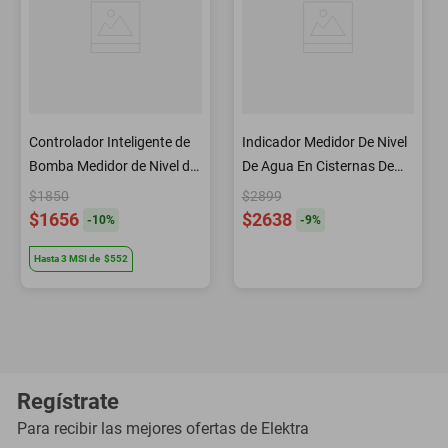
Controlador Inteligente de
Indicador Medidor De Nivel
Bomba Medidor de Nivel de
De Agua En Cisternas De
agua tinacos y cisternas
Mayor Capacidad
$1850
$2899
Inteligente Iot-waterp
$1656
$2638
-
10
%
-
9
%
Hasta
3
MSI
de
$552
Regístrate
Para recibir las mejores ofertas de
Elektra