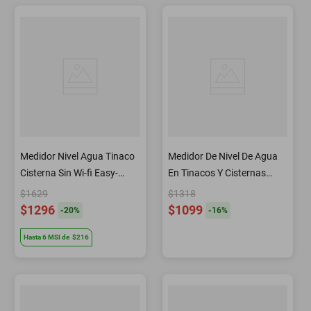
Medidor Nivel Agua Tinaco
Medidor De Nivel De Agua
Cisterna Sin Wi-fi Easy-
En Tinacos Y Cisternas
waterpro
Inteligente Iot-water
$1629
$1318
$1296
$1099
-
20
%
-
16
%
Hasta
6
MSI
de
$216