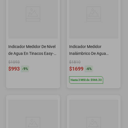
Indicador Medidor De Nivel
Indicador Medidor
de Agua En Tinacos Easy-
Inalámbrico De Agua
water
Tinaco O Cisterna Por
$1093
$1810
Radiofrecuencia Alcance De
$993
$1699
-
9
%
-
6
%
500m Connect-water
Hasta
3
MSI
de
$566.33