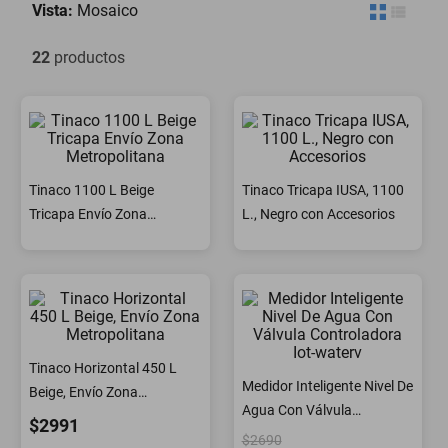
Vista:
Mosaico
minisplit
22
productos
Tinaco 1100 L Beige
Tinaco Tricapa IUSA, 1100
Tricapa Envío Zona
L., Negro con Accesorios
Metropolitana
Tinaco Horizontal 450 L
Medidor Inteligente Nivel De
Beige, Envío Zona
Agua Con Válvula
Metropolitana
$2991
Controladora Iot-waterv
$2690