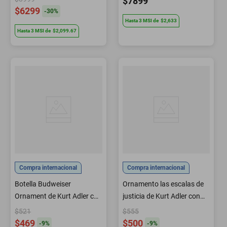
$7899
$6299
-
30
%
Hasta
3
MSI
de
$2,633
Hasta
3
MSI
de
$2,099.67
Compra internacional
Compra internacional
Botella Budweiser
Ornamento las escalas de
Ornament de Kurt Adler con
justicia de Kurt Adler con
bombillas iluminadas
libros de derecho
$521
$555
$469
$500
-
9
%
-
9
%