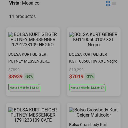
Vista:
Mosaico
motoneta
11
productos
BOLSA KURT GEIGER
BOLSA KURT GEIGER
PUTNEY MESSENGER
KG1100500109 XXL Negro
1791233109 NEGRO
$7899
$10,299
$3939
$7019
-
50
%
-
31
%
Hasta
3
MSI
de
$1,313
Hasta
3
MSI
de
$2,339.67
Bolso Crossbody Kurt