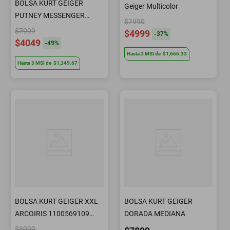
BOLSA KURT GEIGER
Geiger Multicolor
PUTNEY MESSENGER
$7990
1791233109 CAFÉ
$7999
$4999
-
37
%
$4049
-
49
%
Hasta
3
MSI
de
$1,666.33
Hasta
3
MSI
de
$1,349.67
BOLSA KURT GEIGER XXL
BOLSA KURT GEIGER
ARCOIRIS 1100569109
DORADA MEDIANA
Multicolor
$8999