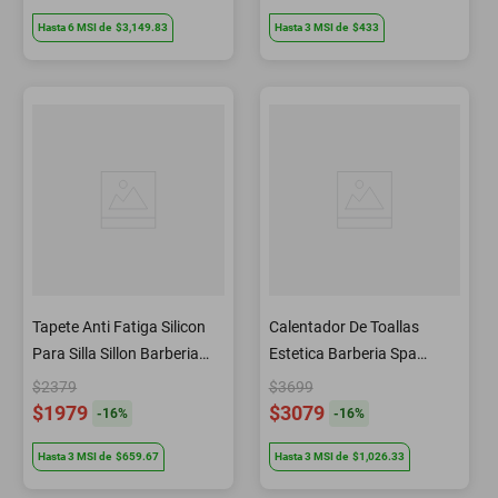
Hasta
6
MSI
de
$3,149.83
Hasta
3
MSI
de
$433
Tapete Anti Fatiga Silicon
Calentador De Toallas
Para Silla Sillon Barberia
Estetica Barberia Spa
Semi Circular Letmex
BM1750 Letmex
$2379
$3699
$1979
$3079
-
16
%
-
16
%
Hasta
3
MSI
de
$659.67
Hasta
3
MSI
de
$1,026.33