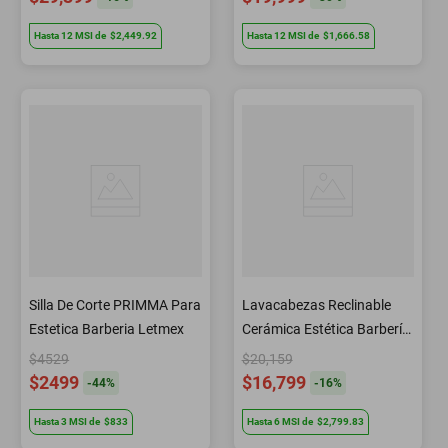
Hasta
12
MSI
de
$2,449.92
Hasta
12
MSI
de
$1,666.58
Silla De Corte PRIMMA Para
Lavacabezas Reclinable
Estetica Barberia Letmex
Cerámica Estética Barbería
C71 Letmex
$4529
$20,159
$2499
$16,799
-
44
%
-
16
%
Hasta
3
MSI
de
$833
Hasta
6
MSI
de
$2,799.83