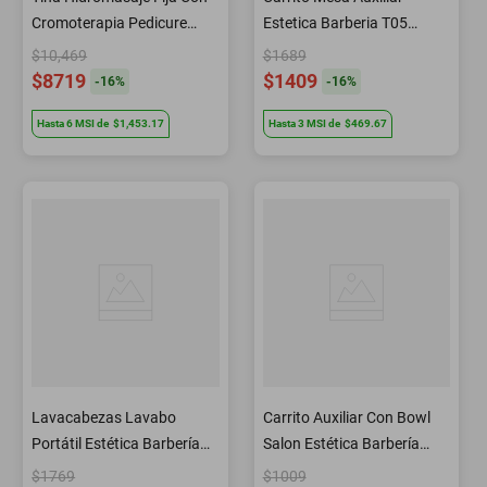
Cromoterapia Pedicure
Estetica Barberia T05
SP9127 Letmex
Letmex Negro
$10,469
$1689
$8719
$1409
-
16
%
-
16
%
Hasta
6
MSI
de
$1,453.17
Hasta
3
MSI
de
$469.67
Lavacabezas Lavabo
Carrito Auxiliar Con Bowl
Portátil Estética Barbería
Salon Estética Barbería
BCS142 Letmex
BM3634 Letmex
$1769
$1009