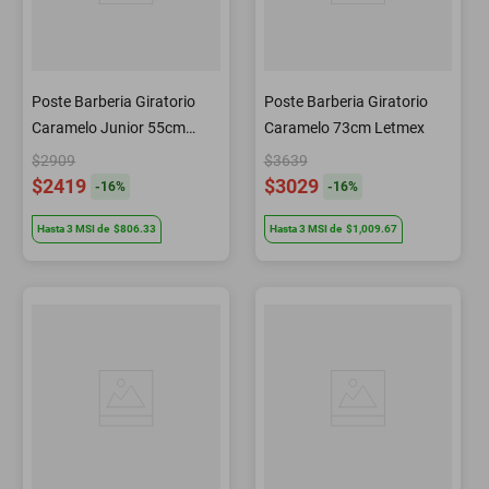
Poste Barberia Giratorio
Poste Barberia Giratorio
Caramelo Junior 55cm
Caramelo 73cm Letmex
Letmex
$2909
$3639
$2419
$3029
-
16
%
-
16
%
Hasta
3
MSI
de
$806.33
Hasta
3
MSI
de
$1,009.67