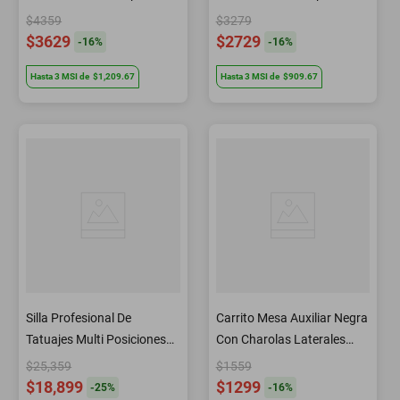
BM1750GDE Letmex
SC1016 Letmex
$4359
$3279
$3629
$2729
-
16
%
-
16
%
Hasta
3
MSI
de
$1,209.67
Hasta
3
MSI
de
$909.67
Silla Profesional De
Carrito Mesa Auxiliar Negra
Tatuajes Multi Posiciones
Con Charolas Laterales
TC001 Letmex
T0176 Letmex
$25,359
$1559
$18,899
$1299
-
25
%
-
16
%