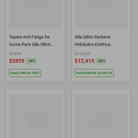
Tapete Anti Fatiga De
Silla Sillón Barbería
Goma Para Silla Sillon
Hidráulico Estética
Barberia Semi Circular
Peluquería A10 Letmex
$3429
$16,669
Letmex
$2859
$12,419
-
16
%
-
25
%
Hasta
3
MSI
de
$953
Hasta
6
MSI
de
$2,069.83