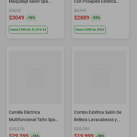
Maquillaje Salón Spa
Con Posapies Estética
Estética Barbería KSC02
Barbería WS03 Letmex
$3659
$6199
Letmex
$3049
$2889
-
16
%
-
53
%
Hasta
3
MSI
de
$1,016.33
Hasta
3
MSI
de
$963
Camilla Eléctrica
Combo Estética Salón De
Multifuncional Tatto Spa
Belleza Lavacabezas y
Salón De Belleza M6001C
Herramientas Letmex
$35,279
$28,789
Letmex
$29,399
$19,999
-
16
%
-
30
%