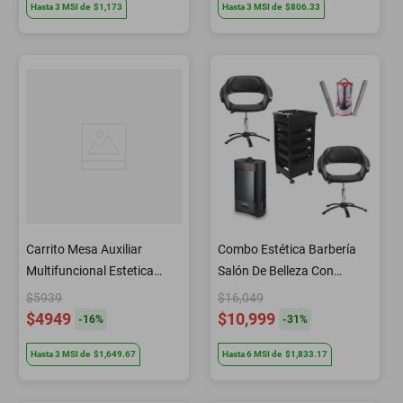
Hasta
3
MSI
de
$1,173
Hasta
3
MSI
de
$806.33
Carrito Mesa Auxiliar
Combo Estética Barbería
Multifuncional Estetica
Salón De Belleza Con
Barberia Ceriotti By Letmex
Aspiradora De Cabello
$5939
$16,049
Letmex
$4949
$10,999
-
16
%
-
31
%
Hasta
3
MSI
de
$1,649.67
Hasta
6
MSI
de
$1,833.17