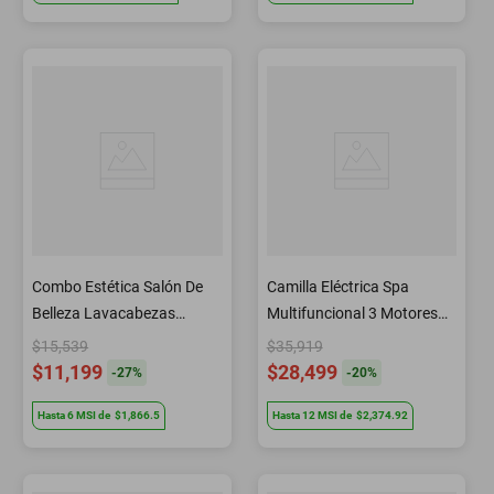
Combo Estética Salón De
Camilla Eléctrica Spa
Belleza Lavacabezas
Multifuncional 3 Motores
Auxiliar Silla Vaporizador
M6501 Letmex
$15,539
$35,919
Facial Letmex
$11,199
$28,499
-
27
%
-
20
%
Hasta
6
MSI
de
$1,866.5
Hasta
12
MSI
de
$2,374.92