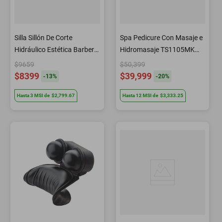
Silla Sillón De Corte
Spa Pedicure Con Masaje e
Hidráulico Estética Barbería
Hidromasaje TS1105MK
B107 Letmex
Letmex
$9659
$50,399
$8399
$39,999
-
13
%
-
20
%
Hasta
3
MSI
de
$2,799.67
Hasta
12
MSI
de
$3,333.25