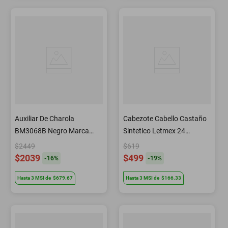
Auxiliar De Charola
Cabezote Cabello Castaño
BM3068B Negro Marca
Sintetico Letmex 24
Letmex
Pulgadas
$2449
$619
$2039
$499
-
16
%
-
19
%
Hasta
3
MSI
de
$679.67
Hasta
3
MSI
de
$166.33