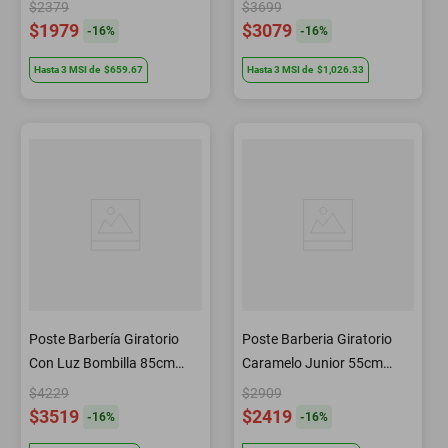
Spa Barberia T11C Letmex
BM3058 Letmex
$2379
$3699
$1979
$3079
-
16
%
-
16
%
Hasta
3
MSI
de
$659.67
Hasta
3
MSI
de
$1,026.33
Poste Barbería Giratorio
Poste Barberia Giratorio
Con Luz Bombilla 85cm
Caramelo Junior 55cm
Negro Letmex
Letmex Negro
$4229
$2909
$3519
$2419
-
16
%
-
16
%