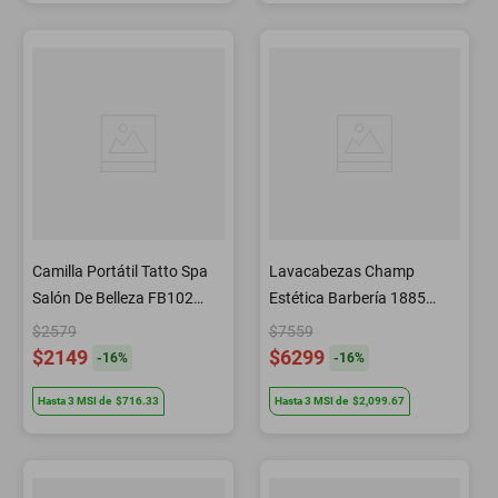
Camilla Portátil Tatto Spa
Lavacabezas Champ
Salón De Belleza FB102
Estética Barbería 1885
Letmex
Letmex
$2579
$7559
$2149
$6299
-
16
%
-
16
%
Hasta
3
MSI
de
$716.33
Hasta
3
MSI
de
$2,099.67