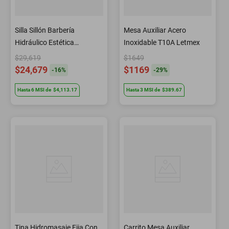
Silla Sillón Barbería
Mesa Auxiliar Acero
Hidráulico Estética
Inoxidable T10A Letmex
Peluquería A08 Letmex
$29,619
$1649
$24,679
$1169
-
16
%
-
29
%
Hasta
6
MSI
de
$4,113.17
Hasta
3
MSI
de
$389.67
Tina Hidromasaje Fija Con
Carrito Mesa Auxiliar