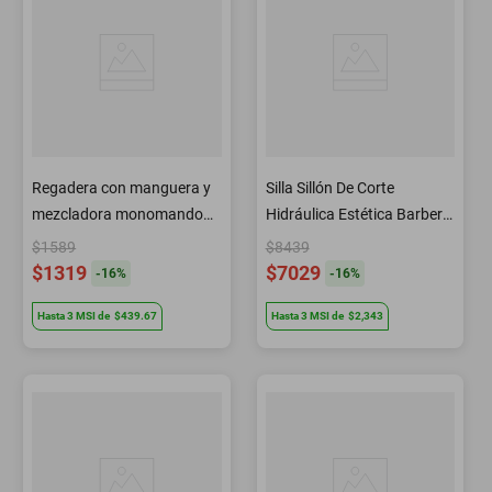
Regadera con manguera y
Silla Sillón De Corte
mezcladora monomando
Hidráulica Estética Barbería
Dorado Letmex X-601G
Peluquería B3135 Letmex
$1589
$8439
$1319
$7029
-
16
%
-
16
%
Hasta
3
MSI
de
$439.67
Hasta
3
MSI
de
$2,343