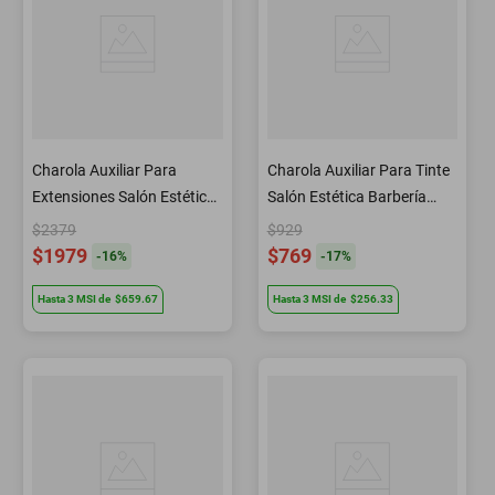
Charola Auxiliar Para
Charola Auxiliar Para Tinte
Extensiones Salón Estética
Salón Estética Barbería
BM193 Letmex
BM208A Letmex
$2379
$929
$1979
$769
-
16
%
-
17
%
Hasta
3
MSI
de
$659.67
Hasta
3
MSI
de
$256.33