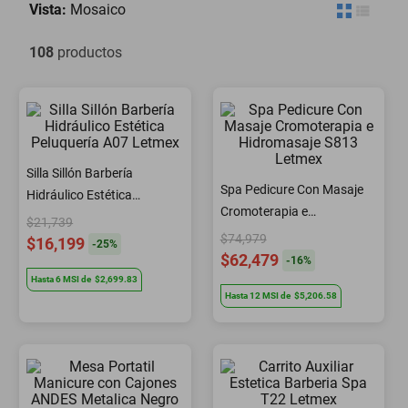
Vista:
Mosaico
motoneta
108
productos
Silla Sillón Barbería
Spa Pedicure Con Masaje
Hidráulico Estética
Cromoterapia e
Peluquería A07 Letmex
$21,739
Hidromasaje S813 Letmex
$74,979
$16,199
-
25
%
$62,479
-
16
%
Hasta
6
MSI
de
$2,699.83
Hasta
12
MSI
de
$5,206.58