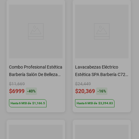
Combo Profesional Estética
Lavacabezas Eléctrico
Barbería Salón De Belleza
Estética SPA Barbería C72
Letmex
Letmex
$11,669
$24,449
$6999
$20,369
-
40
%
-
16
%
Hasta
6
MSI
de
$1,166.5
Hasta
6
MSI
de
$3,394.83