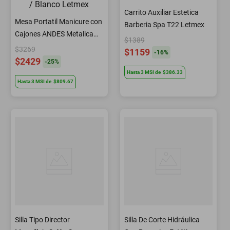
Carrito Auxiliar Estetica
Mesa Portatil Manicure con
Barberia Spa T22 Letmex
Cajones ANDES Metalica
$1389
Negro / Blanco Letmex
$3269
$1159
-
16
%
$2429
-
25
%
Hasta
3
MSI
de
$386.33
Hasta
3
MSI
de
$809.67
Silla Tipo Director
Silla De Corte Hidráulica