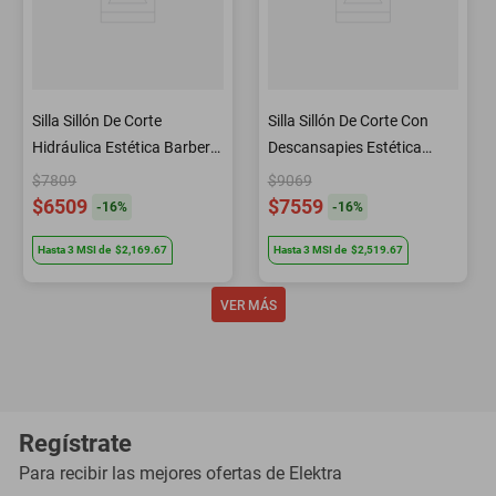
Silla Sillón De Corte
Silla Sillón De Corte Con
Hidráulica Estética Barbería
Descansapies Estética
Peluquería B106 Letmex
Barbería B3124 Letmex
$7809
$9069
$6509
$7559
-
16
%
-
16
%
Hasta
3
MSI
de
$2,169.67
Hasta
3
MSI
de
$2,519.67
Regístrate
Para recibir las mejores ofertas de
Elektra