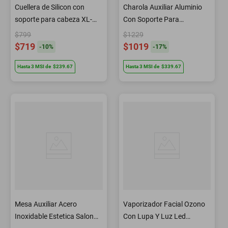
Cuellera de Silicon con
Charola Auxiliar Aluminio
soporte para cabeza XL-
Con Soporte Para
039
Accesorios BM209a
$799
$1229
Letmex
$719
$1019
-
10
%
-
17
%
Hasta
3
MSI
de
$239.67
Hasta
3
MSI
de
$339.67
Mesa Auxiliar Acero
Vaporizador Facial Ozono
Inoxidable Estetica Salon
Con Lupa Y Luz Led