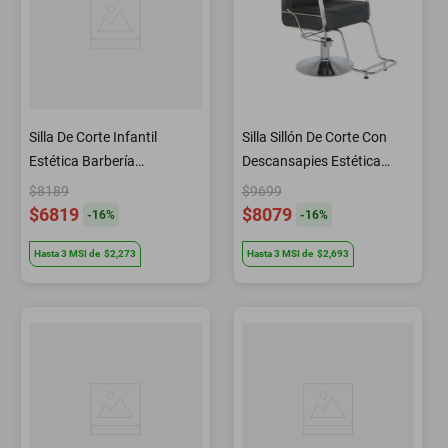
Silla De Corte Infantil
Silla Sillón De Corte Con
Estética Barbería
Descansapies Estética
Peluquería CB02 Letmex
Barbería A3010 Letmex
$8189
$9699
$6819
$8079
-
16
%
-
16
%
Hasta
3
MSI
de
$2,273
Hasta
3
MSI
de
$2,693