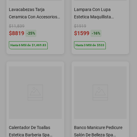
Lavacabezas Tarja
Lampara Con Lupa
Ceramica Con Accesorios
Estetica Maquillista
Negro C22 Letmex
BM3150 Letmex
$11,839
$1919
$8819
$1599
-
25
%
-
16
%
Hasta
6
MSI
de
$1,469.83
Hasta
3
MSI
de
$533
Calentador De Toallas
Banco Manicure Pedicure
Estetica Barberia Spa
Salón De Belleza Spa