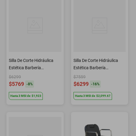
Silla De Corte Hidráulica
Silla De Corte Hidráulica
Estética Barbería
Estética Barbería
Peluquería B195 Letmex
Peluquería B125 Letmex
$6299
$7559
$5769
$6299
-
8
%
-
16
%
Hasta
3
MSI
de
$1,923
Hasta
3
MSI
de
$2,099.67