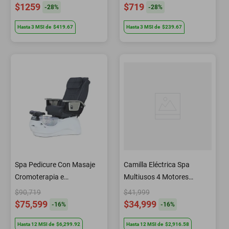
$1259
$719
-
28
%
-
28
%
Hasta
3
MSI
de
$419.67
Hasta
3
MSI
de
$239.67
Spa Pedicure Con Masaje
Camilla Eléctrica Spa
Cromoterapia e
Multiusos 4 Motores
Hidromasaje S847 Letmex
M6502WG Letmex
$90,719
$41,999
$75,599
$34,999
-
16
%
-
16
%
Hasta
12
MSI
de
$6,299.92
Hasta
12
MSI
de
$2,916.58