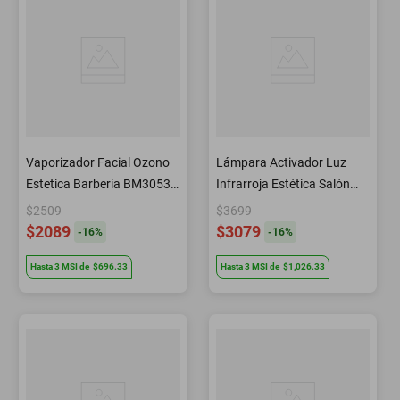
Vaporizador Facial Ozono
Lámpara Activador Luz
Estetica Barberia BM3053
Infrarroja Estética Salón
Letmex
Barbería IRL05 Letmex
$2509
$3699
$2089
$3079
-
16
%
-
16
%
Hasta
3
MSI
de
$696.33
Hasta
3
MSI
de
$1,026.33