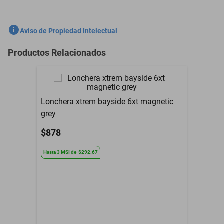
temperatura. Incluye contenedor para alimentos y botella. Exterior
con múltiples asas, bolsillo para botella, correa desmontable,
SKU
1300774597
Aviso de Propiedad Intelectual
banda para carro y cierre Kissing Lock.
Marca
XTREM
Productos Relacionados
Modelo
LUNCH-PACK 5XT
Material
POLIESTER
Lonchera xtrem bayside 6xt magnetic
grey
$878
Hasta
3
MSI
de
$292.67