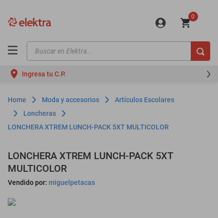
0
Buscar en Elektra...
TÉRMINOS MÁS BUSCADOS
Ingresa tu C.P.
motos
moto
Moda y accesorios
Artículos Escolares
celulares
Loncheras
LONCHERA XTREM LUNCH-PACK 5XT MULTICOLOR
iphones
refrigeradores
LONCHERA XTREM LUNCH-PACK 5XT
lavadoras
MULTICOLOR
colchones
Vendido por:
miguelpetacas
salas
motoneta