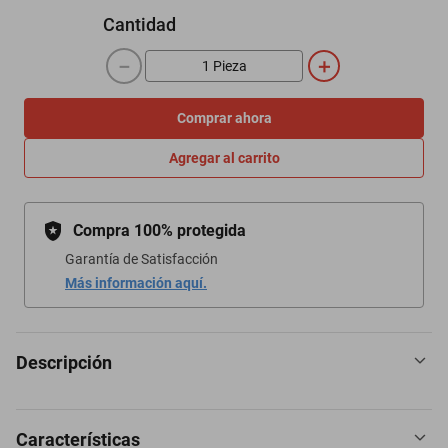
Cantidad
－
＋
Comprar ahora
Agregar al carrito
Compra 100% protegida
Garantía de Satisfacción
Más información aquí.
Descripción
Características
Lonchera de 9L con interior térmico Thermo-Grid que conserva la