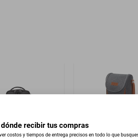
ntos. Interior térmico. Correa desmontable. Asa superior. Bolsillo lateral
T
 dónde recibir tus compras
ver costos y tiempos de entrega precisos en todo lo que busque
amsonite refraction picnic
Compra internacional