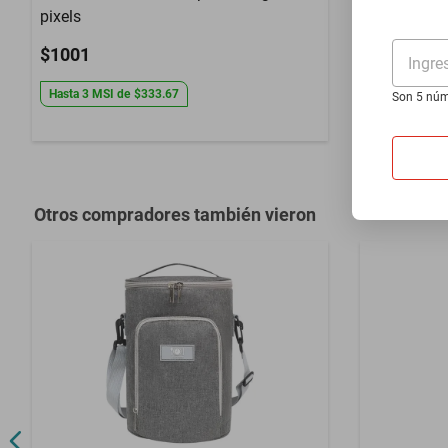
pixels
black
$1001
$878
Ingre
Hasta
3
MSI
de
$333.67
Hasta
3
MSI
Son 5 núm
Otros compradores también vieron