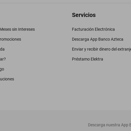
Servicios
eses sin Intereses
Facturación Electrónica
promociones
Descarga App Banco Azteca
uda
Enviar y recibir dinero del extranj
ar?
Préstamo Elektra
go
luciones
‎ Descarga nuestra App E