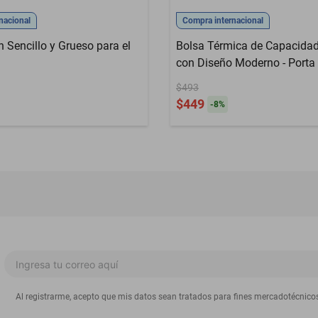
nacional
Compra internacional
 Sencillo y Grueso para el
Bolsa Térmica de Capacida
con Diseño Moderno - Porta
Aislamiento Grueso para Al
$493
Merienda.HOGAWAY
$449
-
8
%
Al registrarme, acepto que mis datos sean tratados para fines mercadotécnico