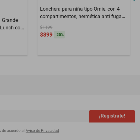
Lonchera para niña tipo Omie, con 4
compartimentos, hermética anti fugaz
d Grande
con tarro y cubiertos I BPA Free
 Lunch con
$1199
$899
muerzo y
-
25
%
¡Regístrate!
s de acuerdo al
Aviso de Privacidad