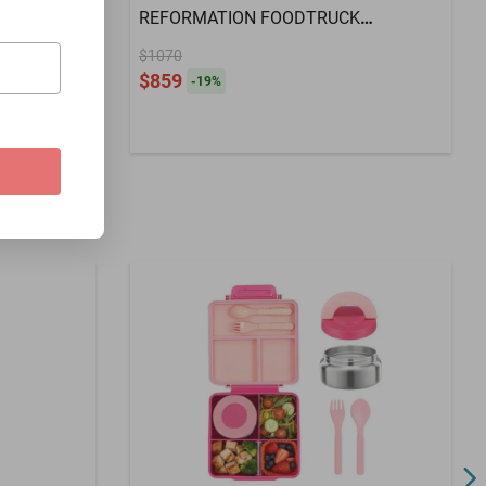
REFORMATION FOODTRUCK
 Almuerzo
BURGUNDY PURPLE
ara
$1070
$859
 o
-
19
%