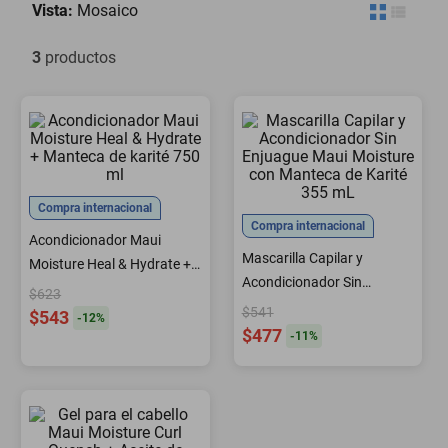
Vista:
Mosaico
minisplit
3
productos
Compra internacional
Compra internacional
Acondicionador Maui
Mascarilla Capilar y
Moisture Heal & Hydrate +
Acondicionador Sin
Manteca de karité 750 ml
$623
Enjuague Maui Moisture
$541
$543
-
12
%
con Manteca de Karité 355
$477
-
11
%
mL