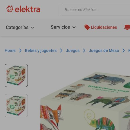
Buscar en Elektra...
TÉRMINOS MÁS BUSCADOS
motos
Servicios
Categorías
Liquidaciones
moto
celulares
Bebés y juguetes
Juegos
Juegos de Mesa
iphones
refrigeradores
lavadoras
colchones
salas
oppo
minisplit