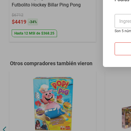
Futbolito Hockey Billar Ping Pong
$389
$349
$6712
-
10
%
Ingre
$4419
-
34
%
Son 5 núm
Hasta
12
MSI
de
$368.25
Otros compradores también vieron