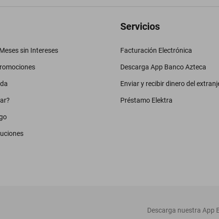
Servicios
eses sin Intereses
Facturación Electrónica
promociones
Descarga App Banco Azteca
uda
Enviar y recibir dinero del extranj
ar?
Préstamo Elektra
go
luciones
‎ Descarga nuestra App E