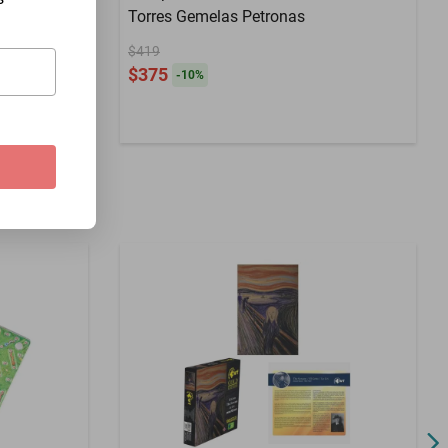
va York
Torres Gemelas Petronas
$419
$375
-
10
%