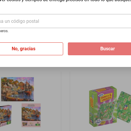
Estatua De La Libertad, Nue
$390
sa un código postal
$369
-
5
%
eros.
No, gracias
Buscar