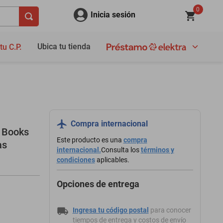
0
Inicia sesión
Ubica tu tienda
tu C.P.
Compra internacional
 Books
Este producto es una
compra
as
internacional.
Consulta los
términos y
condiciones
aplicables.
Opciones de entrega
Ingresa tu código postal
para conocer
tiempos de entrega y costos de envío