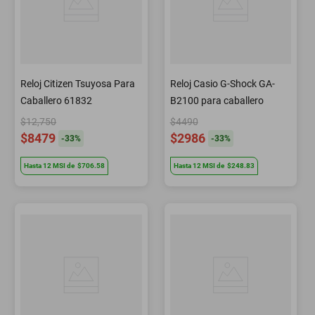
Reloj Citizen Tsuyosa Para
Reloj Casio G-Shock GA-
Caballero 61832
B2100 para caballero
$12,750
$4490
$8479
$2986
-
33
%
-
33
%
Hasta
12
MSI
de
$706.58
Hasta
12
MSI
de
$248.83