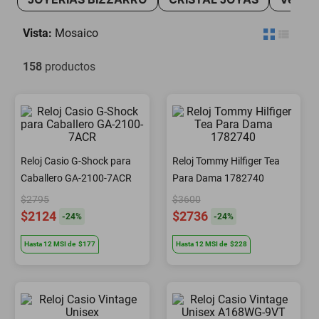
motoneta
Vista:
Mosaico
158
productos
Reloj Casio G-Shock para
Reloj Tommy Hilfiger Tea
Caballero GA-2100-7ACR
Para Dama 1782740
$2795
$3600
$2124
$2736
-
24
%
-
24
%
Hasta
12
MSI
de
$177
Hasta
12
MSI
de
$228