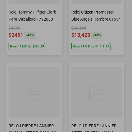
Reloj Tommy Hilfiger Clark
Reloj Citizen Promaster
Para Caballero 1792080
Blue Angels Hombre 61654
$4300
$20,185
$2451
$13,423
-
43
%
-
33
%
Hasta
12
MSI
de
$204.25
Hasta
12
MSI
de
$1,118.58
RELOJ PIERRE LANNIER
RELOJ PIERRE LANNIER