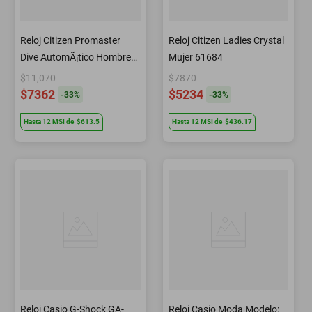
Reloj Citizen Promaster
Reloj Citizen Ladies Crystal
Dive AutomÃ¡tico Hombre
Mujer 61684
61689
$11,070
$7870
$7362
$5234
-
33
%
-
33
%
Hasta
12
MSI
de
$613.5
Hasta
12
MSI
de
$436.17
Reloj Casio G-Shock GA-
Reloj Casio Moda Modelo: