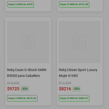
Hasta
12
MSI
de
$209
Hasta
12
MSI
de
$476.58
Reloj Casio G-Shock GMW-
Reloj Citizen Sport Luxury
B5000 para Caballero
Mujer 61685
$14,625
$12,355
$9725
$8216
-
33
%
-
33
%
Hasta
12
MSI
de
$810.42
Hasta
12
MSI
de
$684.67