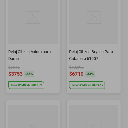
Reloj Citizen Axiom para
Reloj Citizen Brycen Para
Dama
Caballero 61907
$5645
$10,090
$3753
$6710
-
33
%
-
33
%
Hasta
12
MSI
de
$312.75
Hasta
12
MSI
de
$559.17