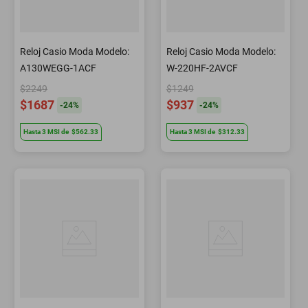
Reloj Casio Moda Modelo:
Reloj Casio Moda Modelo:
A130WEGG-1ACF
W-220HF-2AVCF
$2249
$1249
$1687
$937
-
24
%
-
24
%
Hasta
3
MSI
de
$562.33
Hasta
3
MSI
de
$312.33