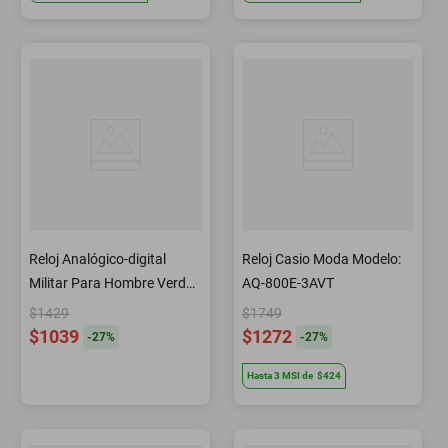
Reloj Analógico-digital
Reloj Casio Moda Modelo:
Militar Para Hombre Verde
AQ-800E-3AVT
Piel
$1429
$1749
$1039
$1272
-
27
%
-
27
%
Hasta
3
MSI
de
$424