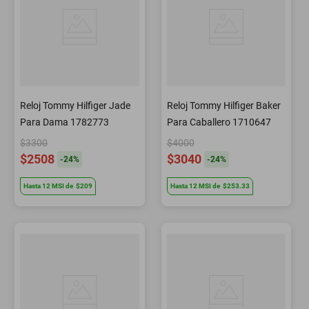
Reloj Tommy Hilfiger Jade
Reloj Tommy Hilfiger Baker
Para Dama 1782773
Para Caballero 1710647
$3300
$4000
$2508
$3040
-
24
%
-
24
%
Hasta
12
MSI
de
$209
Hasta
12
MSI
de
$253.33