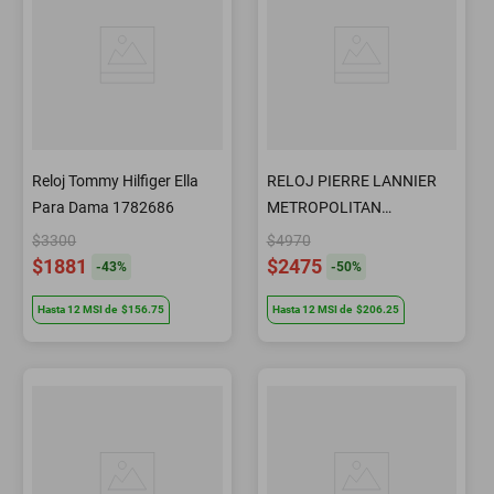
Reloj Tommy Hilfiger Ella
RELOJ PIERRE LANNIER
Para Dama 1782686
METROPOLITAN
PIR246G161 CRISTAL
$3300
$4970
JOYAS
$1881
$2475
-
43
%
-
50
%
Hasta
12
MSI
de
$156.75
Hasta
12
MSI
de
$206.25