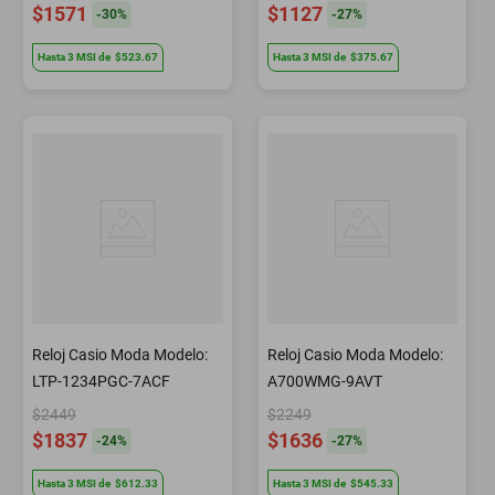
$1571
$1127
-
30
%
-
27
%
Hasta
3
MSI
de
$523.67
Hasta
3
MSI
de
$375.67
Reloj Casio Moda Modelo:
Reloj Casio Moda Modelo:
LTP-1234PGC-7ACF
A700WMG-9AVT
$2449
$2249
$1837
$1636
-
24
%
-
27
%
Hasta
3
MSI
de
$612.33
Hasta
3
MSI
de
$545.33