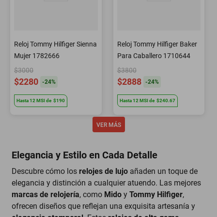
Reloj Tommy Hilfiger Sienna
Reloj Tommy Hilfiger Baker
Mujer 1782666
Para Caballero 1710644
$3000
$3800
$2280
$2888
-
24
%
-
24
%
Hasta
12
MSI
de
$190
Hasta
12
MSI
de
$240.67
Elegancia y Estilo en Cada Detalle
Descubre cómo los
relojes de lujo
añaden un toque de
elegancia y distinción a cualquier atuendo. Las mejores
marcas de relojería
, como
Mido
y
Tommy Hilfiger
,
ofrecen diseños que reflejan una exquisita artesanía y