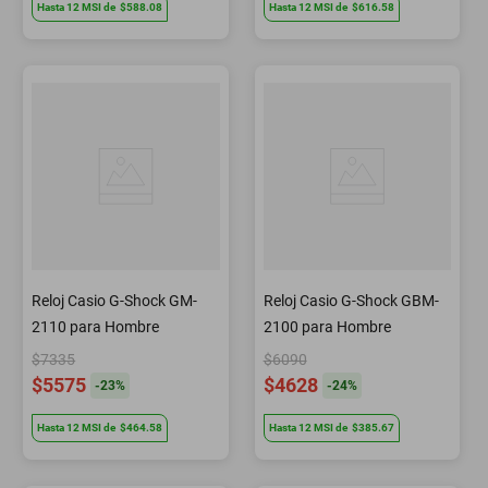
Hasta
12
MSI
de
$588.08
Hasta
12
MSI
de
$616.58
Reloj Casio G-Shock GM-
Reloj Casio G-Shock GBM-
2110 para Hombre
2100 para Hombre
$7335
$6090
$5575
$4628
-
23
%
-
24
%
Hasta
12
MSI
de
$464.58
Hasta
12
MSI
de
$385.67