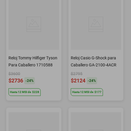
Reloj Tommy Hilfiger Tyson
Reloj Casio G-Shock para
Para Caballero 1710588
Caballero GA-2100-4ACR
$3600
$2795
$2736
$2124
-
24
%
-
24
%
Hasta
12
MSI
de
$228
Hasta
12
MSI
de
$177