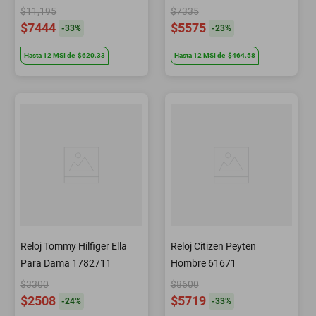
$11,195
$7335
$7444
$5575
-
33
%
-
23
%
Hasta
12
MSI
de
$620.33
Hasta
12
MSI
de
$464.58
Reloj Tommy Hilfiger Ella
Reloj Citizen Peyten
Para Dama 1782711
Hombre 61671
$3300
$8600
$2508
$5719
-
24
%
-
33
%