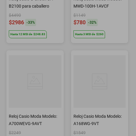
B2100 para caballero
MWD-100H-1AVCF
$4490
$1149
$2986
$780
-
33
%
-
32
%
Hasta
12
MSI
de
$248.83
Hasta
3
MSI
de
$260
Reloj Casio Moda Modelo:
Reloj Casio Moda Modelo:
A700WEVG-9AVT
A168WG-9VT
$2249
$1549