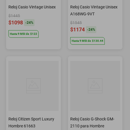
Reloj Casio Vintage Unisex
Reloj Casio Vintage Unisex
A168WG-9VT
$1445
$1098
$1545
-
24
%
$1174
-
24
%
Hasta
9
MSI
de
$122
Hasta
9
MSI
de
$130.44
Reloj Citizen Sport Luxury
Reloj Casio G-Shock GM-
Hombre 61663
2110 para Hombre