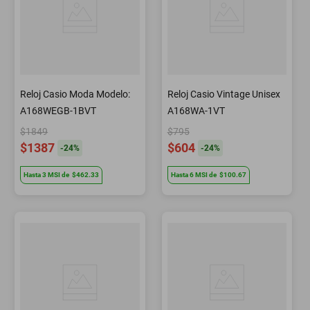
Reloj Casio Moda Modelo:
Reloj Casio Vintage Unisex
A168WEGB-1BVT
A168WA-1VT
$1849
$795
$1387
$604
-
24
%
-
24
%
Hasta
3
MSI
de
$462.33
Hasta
6
MSI
de
$100.67