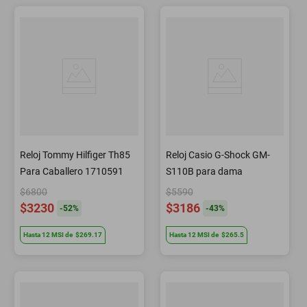
Reloj Tommy Hilfiger Th85
Reloj Casio G-Shock GM-
Para Caballero 1710591
S110B para dama
$6800
$5590
$3230
$3186
-
52
%
-
43
%
Hasta
12
MSI
de
$269.17
Hasta
12
MSI
de
$265.5