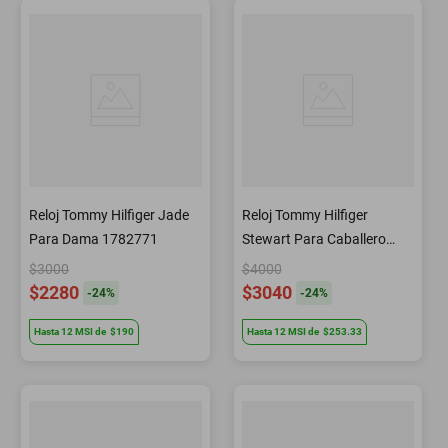
Reloj Tommy Hilfiger Jade
Reloj Tommy Hilfiger
Para Dama 1782771
Stewart Para Caballero
1710682
$3000
$4000
$2280
$3040
-
24
%
-
24
%
Hasta
12
MSI
de
$190
Hasta
12
MSI
de
$253.33