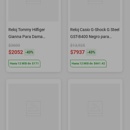
Reloj Tommy Hilfiger
Reloj Casio G-Shock G Steel
Gianna Para Dama
GST-B400 Negro para
1782748
Caballero
$3600
$13,925
$2052
$7937
-
43
%
-
43
%
Hasta
12
MSI
de
$171
Hasta
12
MSI
de
$661.42