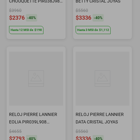
CHOUQUETTE PIR038J984
BETTY CRISTAL JOYAS
CRISTAL JOYAS
$3960
$5560
$2376
$3336
-
40
%
-
40
%
Hasta
12
MSI
de
$198
Hasta
3
MSI
de
$1,112
RELOJ PIERRE LANNIER
RELOJ PIERRE LANNIER
EOLIA PIR039L908
DATA CRISTAL JOYAS
CRISTAL JOYAS
$4655
$5560
$2793
$3336
-
40
%
-
40
%