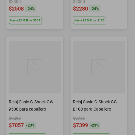
$3300
$3000
$2508
$2280
-
24
%
-
24
%
Hasta
12
MSI
de
$209
Hasta
12
MSI
de
$190
Reloj Casio G-Shock GW-
Reloj Casio G-Shock GG-
9500 para caballero
B100 para Caballero
$9285
$9735
$7057
$7399
-
23
%
-
23
%