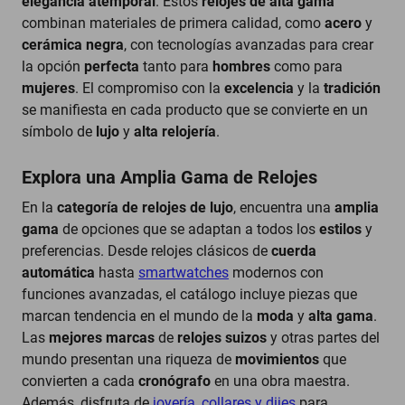
elegancia atemporal
. Estos
relojes de alta gama
combinan materiales de primera calidad, como
acero
y
cerámica negra
, con tecnologías avanzadas para crear
la opción
perfecta
tanto para
hombres
como para
mujeres
. El compromiso con la
excelencia
y la
tradición
se manifiesta en cada producto que se convierte en un
símbolo de
lujo
y
alta relojería
.
Explora una Amplia Gama de Relojes
En la
categoría de
relojes de lujo
, encuentra una
amplia
gama
de opciones que se adaptan a todos los
estilos
y
preferencias. Desde relojes clásicos de
cuerda
automática
hasta
smartwatches
modernos con
funciones avanzadas, el catálogo incluye piezas que
marcan tendencia en el mundo de la
moda
y
alta gama
.
Las
mejores marcas
de
relojes suizos
y otras partes del
mundo presentan una riqueza de
movimientos
que
convierten a cada
cronógrafo
en una obra maestra.
Además, disfruta de
joyería
,
collares y dijes
para