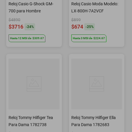
Reloj Casio G-Shock GM-
Reloj Casio Moda Modelo:
700 para Hombre
LX-800H-7A2VCF
$4890
$899
$3716
$674
-
24
%
-
25
%
Hasta
12
MSI
de
$309.67
Hasta
3
MSI
de
$224.67
Reloj Tommy Hilfiger Tea
Reloj Tommy Hilfiger Ella
Para Dama 1782738
Para Dama 1782683