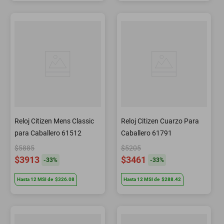
Reloj Citizen Mens Classic
Reloj Citizen Cuarzo Para
para Caballero 61512
Caballero 61791
$5885
$5205
$3913
$3461
-
33
%
-
33
%
Hasta
12
MSI
de
$326.08
Hasta
12
MSI
de
$288.42