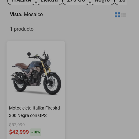
motoneta
Vista:
Mosaico
1
producto
Motocicleta Italika Firebird
300 Negra con GPS
$52,999
$42,999
-
18
%