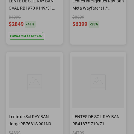
LENTE DE SOL RAY BAN
Lentes inteligentes Ray-Ban
OVAL RB1970 9149/31
Meta Wayfarer (1.ª
54MM
generación) con IA, lentes
$4899
$8399
polarizadas degradadas
$2849
$6399
-
41
%
-
23
%
(grafito) y montura negra
Hasta
3
MSI
de
$949.67
mate.
Lente de Sol RAY BAN
LENTES DE SOL RAY BAN
Jorge RB7681S 901N9
RB4187F 710/71
$4899
$4799