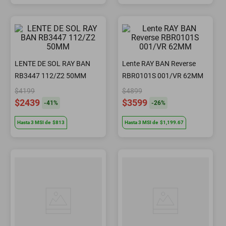
LENTE DE SOL RAY BAN
Lente RAY BAN Reverse
RB3447 112/Z2 50MM
RBR0101S 001/VR 62MM
$4199
$4899
$2439
$3599
-
41
%
-
26
%
Hasta
3
MSI
de
$813
Hasta
3
MSI
de
$1,199.67