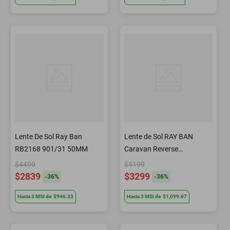
Lente De Sol Ray Ban
Lente de Sol RAY BAN
RB2168 901/31 50MM
Caravan Reverse
RBR0102S 001/VR
$4499
$5199
$2839
$3299
-
36
%
-
36
%
Hasta
3
MSI
de
$946.33
Hasta
3
MSI
de
$1,099.67