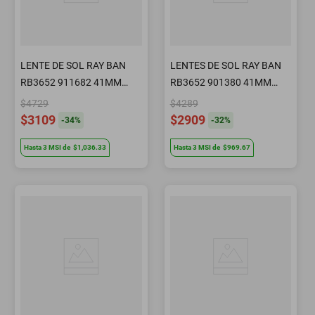
LENTE DE SOL RAY BAN
LENTES DE SOL RAY BAN
RB3652 911682 41MM
RB3652 901380 41MM
VERDE
AZUL
$4729
$4289
$3109
$2909
-
34
%
-
32
%
Hasta
3
MSI
de
$1,036.33
Hasta
3
MSI
de
$969.67