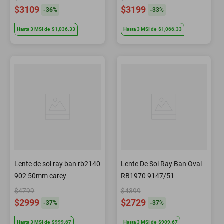
$3109
$3199
-
36
%
-
33
%
Hasta
3
MSI
de
$1,036.33
Hasta
3
MSI
de
$1,066.33
Lente de sol ray ban rb2140
Lente De Sol Ray Ban Oval
902 50mm carey
RB1970 9147/51
$4799
$4399
$2999
$2729
-
37
%
-
37
%
Hasta
3
MSI
de
$999.67
Hasta
3
MSI
de
$909.67