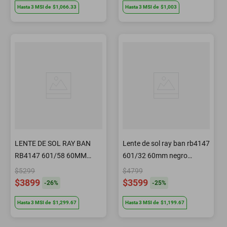
Hasta
3
MSI
de
$1,066.33
Hasta
3
MSI
de
$1,003
LENTE DE SOL RAY BAN
Lente de sol ray ban rb4147
RB4147 601/58 60MM
601/32 60mm negro
NEGRO
degradado
$5299
$4799
$3899
$3599
-
26
%
-
25
%
Hasta
3
MSI
de
$1,299.67
Hasta
3
MSI
de
$1,199.67