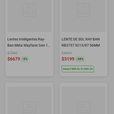
Lentes Inteligentes Ray-
LENTE DE SOL RAY BAN
Ban Meta Wayfarer Gen 1
RB3757 9213/87 56MM
Negro Brillante
$7080
$4899
$6679
$3199
-
5
%
-
34
%
Hasta
3
MSI
de
$1,066.33