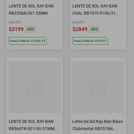
LENTE DE SOL RAY BAN
LENTE DE SOL RAY BAN
RB3556N 001 53MM
OVAL RB1970 9196/31
54MM
$4799
$4099
$3199
$2849
-
33
%
-
30
%
Hasta
3
MSI
de
$1,066.33
Hasta
3
MSI
de
$949.67
LENTE DE SOL RAY BAN
Lente De Sol Ray Ban Blaze
RB3647N 001/9U 51MM
Clubmaster RB3576N