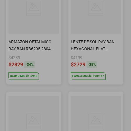
ARMAZON OFTALMICO
LENTE DE SOL RAY BAN
RAY BAN RB6295 2804
HEXAGONAL FLAT
49MM NEGRO
RB3548N 001/8O 54MM
$4289
$4199
LILA
$2829
$2729
-
34
%
-
35
%
Hasta
3
MSI
de
$943
Hasta
3
MSI
de
$909.67