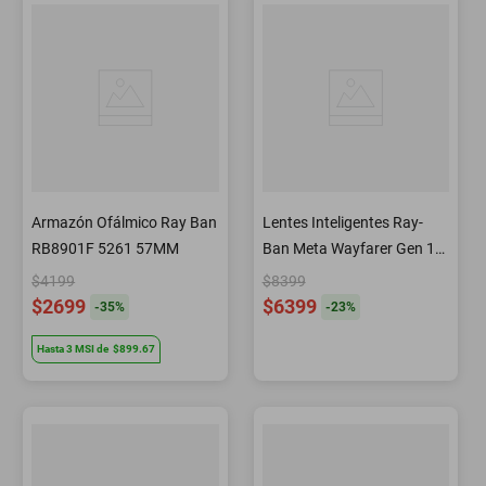
Armazón Ofálmico Ray Ban
Lentes Inteligentes Ray-
RB8901F 5261 57MM
Ban Meta Wayfarer Gen 1
Smart Glasses IA Cámara
$4199
$8399
Audio Mensajería Negro
$2699
$6399
-
35
%
-
23
%
Brillante G-15
Hasta
3
MSI
de
$899.67