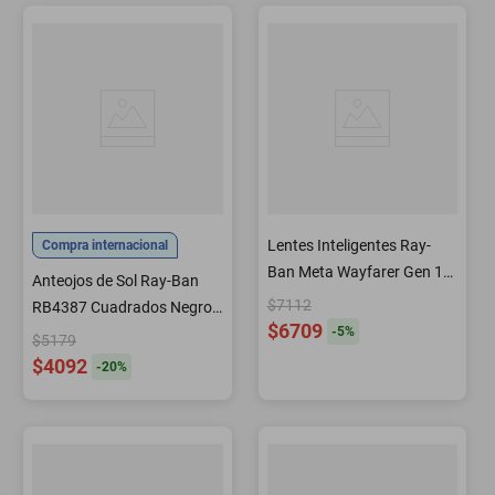
Lentes Inteligentes Ray-
Compra internacional
Ban Meta Wayfarer Gen 1
Anteojos de Sol Ray-Ban
Negro Grande
$7112
RB4387 Cuadrados Negros
$6709
-
5
%
con Lentes Verde Oscuro
$5179
56 mm
$4092
-
20
%