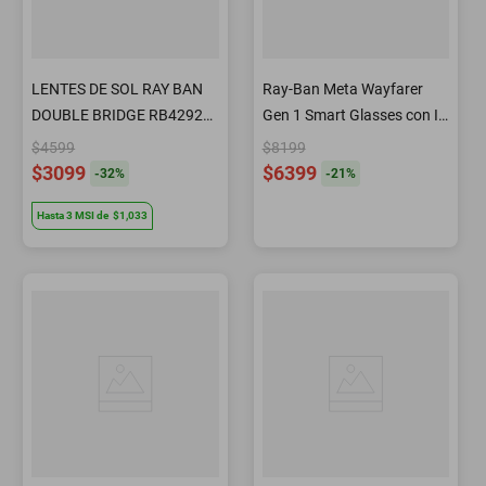
LENTES DE SOL RAY BAN
Ray-Ban Meta Wayfarer
DOUBLE BRIDGE RB4292N
Gen 1 Smart Glasses con IA
710/13 62MM CAFE
Cámara Audio y Mensajería
$4599
$8199
Negro Brillante
$3099
$6399
-
32
%
-
21
%
Hasta
3
MSI
de
$1,033