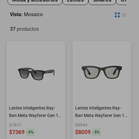
oppo
Vista:
Mosaico
37
productos
Lentes Inteligentes Ray-
Lentes Inteligentes Ray-
Ban Meta Wayfarer Gen 1
Ban Meta Wayfarer Gen 1
Negro Mate
Negro Mate
$7811
$8543
$7369
$8059
-
5
%
-
5
%