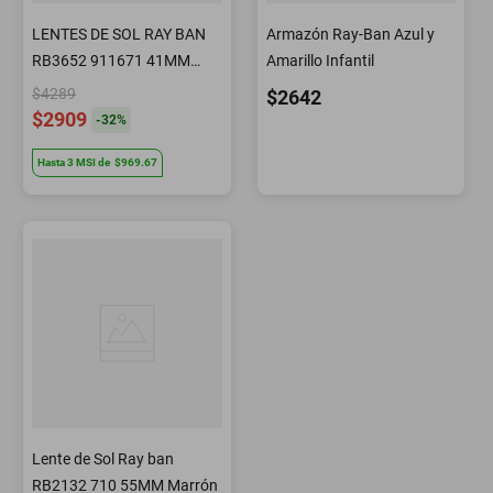
LENTES DE SOL RAY BAN
Armazón Ray-Ban Azul y
RB3652 911671 41MM
Amarillo Infantil
G15
$4289
$2642
$2909
-
32
%
Hasta
3
MSI
de
$969.67
Lente de Sol Ray ban
RB2132 710 55MM Marrón