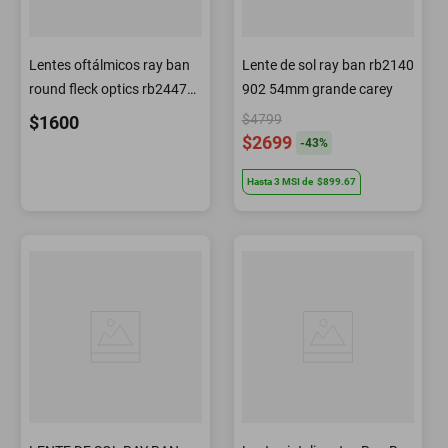
Lentes oftálmicos ray ban
Lente de sol ray ban rb2140
round fleck optics rb2447v
902 54mm grande carey
2000
$4799
$1600
$2699
-
43
%
Hasta
3
MSI
de
$899.67