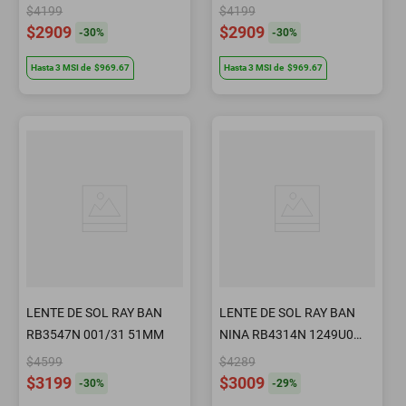
PLATA
042/30 47MM
$4199
$4199
$2909
$2909
-
30
%
-
30
%
Hasta
3
MSI
de
$969.67
Hasta
3
MSI
de
$969.67
LENTE DE SOL RAY BAN
LENTE DE SOL RAY BAN
RB3547N 001/31 51MM
NINA RB4314N 1249U0
54MM CAREY ROJO
$4599
$4289
$3199
$3009
-
30
%
-
29
%