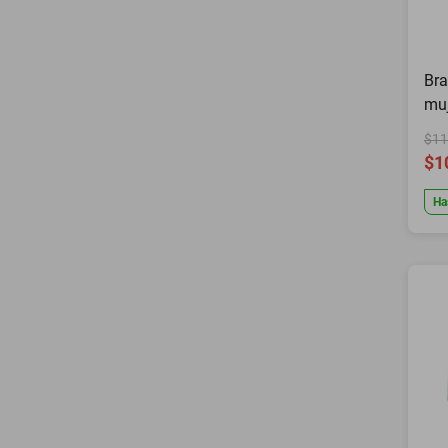
Bra
muj
$11
$1
Ha