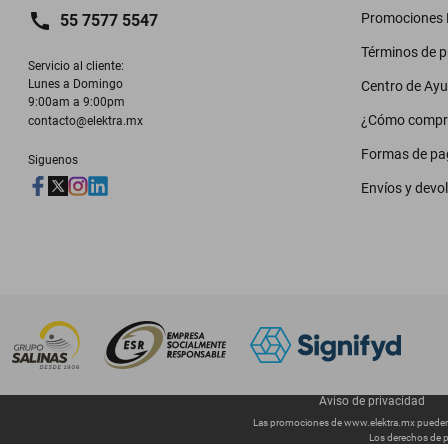
Promociones M
55 7577 5547
Términos de 
Servicio al cliente:

Lunes a Domingo

Centro de Ay
9:00am a 9:00pm
¿Cómo compr
contacto@elektra.mx
Formas de pa
Siguenos
Envíos y devo
Aviso de privacidad
Las promociones de
www.elektra.mx
pueden 
Los derechos de p