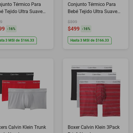
junto Térmico Para
Conjunto Térmico Para
é Tejido Ultra Suave
Bebé Tejido Ultra Suave
anco Nyxmart
Rosa Nyxmart
9
$599
99
$499
-
16
%
-
16
%
sta
3
MSI
de
$166.33
Hasta
3
MSI
de
$166.33
ers Calvin Klein Trunk
Boxer Calvin Klein 3Pack