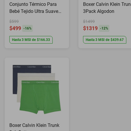
Conjunto Térmico Para
Boxer Calvin Klein Trun
Bebé Tejido Ultra Suave
3Pack Algodon
Cielo Nyxmart
$599
$1499
$499
$1319
-
16
%
-
12
%
Hasta
3
MSI
de
$166.33
Hasta
3
MSI
de
$439.67
Boxer Calvin Klein Trunk