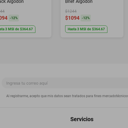
ack Algodon
Brief Algodon
44
$1244
094
$1094
-
12
%
-
12
%
sta
3
MSI
de
$364.67
Hasta
3
MSI
de
$364.67
Al registrarme, acepto que mis datos sean tratados para fines mercadotécnico
Servicios