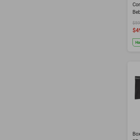
Con
Beb
Bl
$59
$4
Ha
Box