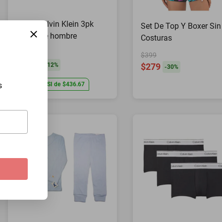
Boxer Calvin Klein 3pk
Set De Top Y Boxer Sin
cortos de hombre
Costuras
$1489
$399
$1310
-
12
%
$279
-
30
%
s
Hasta
3
MSI
de
$436.67