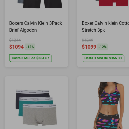
Boxers Calvin Klein 3Pack
Boxer Calvin klein Cott
Brief Algodon
Stretch 3pk
$1244
$1249
$1094
$1099
-
12
%
-
12
%
Hasta
3
MSI
de
$364.67
Hasta
3
MSI
de
$366.33