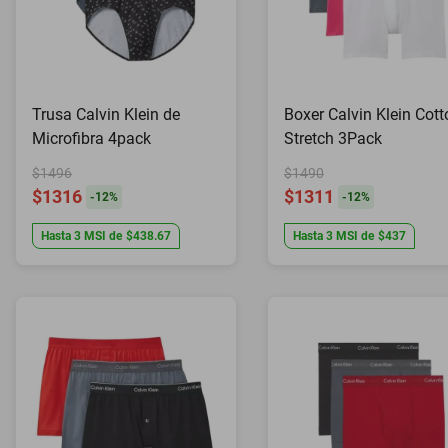
Trusa Calvin Klein de
Boxer Calvin Klein Cott
Microfibra 4pack
Stretch 3Pack
$1496
$1490
$1316
$1311
-
12
%
-
12
%
Hasta
3
MSI
de
$438.67
Hasta
3
MSI
de
$437