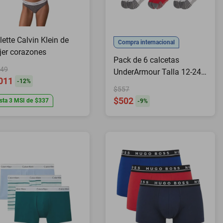
lette Calvin Klein de
Compra internacional
er corazones
Pack de 6 calcetas
49
UnderArmour Talla 12-24
011
-
12
%
meses
$557
$502
sta
3
MSI
de
$337
-
9
%