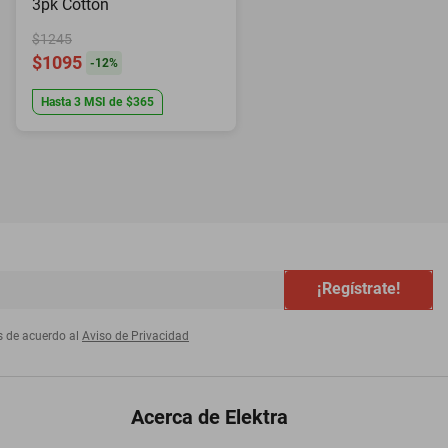
3pk Cotton
$1245
$1095
-
12
%
Hasta
3
MSI
de
$365
¡Regístrate!
s de acuerdo al
Aviso de Privacidad
Acerca de Elektra