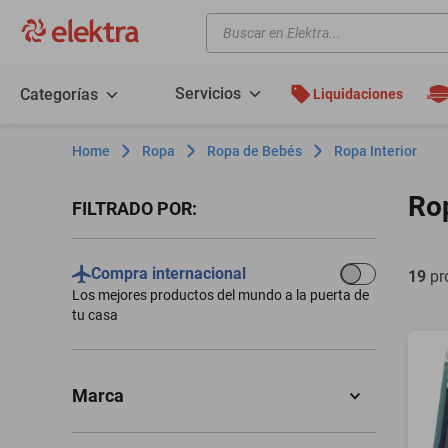
Buscar en Elektra...
TÉRMINOS MÁS BUSCADOS
motos
Servicios
Categorías
Liquidaciones
moto
Ropa
Ropa de Bebés
Ropa Interior
celulares
iphones
Rop
Filtros
refrigeradores
lavadoras
Compra internacional
19
pr
Los mejores productos del mundo a la puerta de
colchones
tu casa
salas
oppo
Marca
motoneta
CALVIN KLEIN
(
13
)