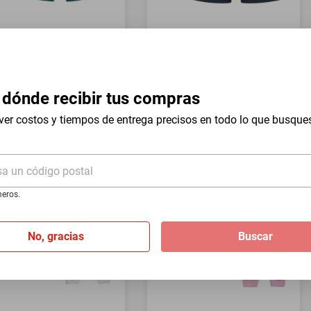
er Calvin Klein trunk
Boxer Hugo Boss 3 pack
n 3pk Cotton
cotton stretch
45
$1497
095
$1317
-
12
%
-
12
%
 dónde recibir tus compras
ver costos y tiempos de entrega precisos en todo lo que busque
sta
3
MSI
de
$365
Hasta
3
MSI
de
$439
sa un código postal
eros.
No, gracias
Buscar