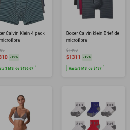
er Calvin Klein 4 pack
Boxer Calvin klein Brief de
microfibra
microfibra
89
$1490
310
$1311
-
12
%
-
12
%
sta
3
MSI
de
$436.67
Hasta
3
MSI
de
$437