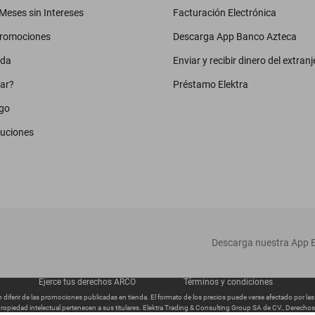
eses sin Intereses
Facturación Electrónica
promociones
Descarga App Banco Azteca
uda
Enviar y recibir dinero del extranj
ar?
Préstamo Elektra
go
luciones
‎ Descarga nuestra App E
Ejerce tus derechos ARCO
Términos y condiciones
diferir de las promociones publicadas en tienda. El formato de los precios puede verse afectado por la
ropiedad intelectual pertenecen a sus titulares. Elektra Trading & Consulting Group SA de CV., Derech