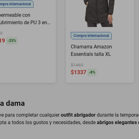
mpra internacional
permeable con
ubrimiento de PU 3 en
capa de lluvia
9
Compra internacional
tifuncional para
19
-
25
%
ultos.HOGAWAY
Chamarra Amazon
Essentials talla XL
$1469
$1337
-
8
%
ara dama
ve para completar cualquier
outfit abrigador
durante la temporada
pta a todos los gustos y necesidades, desde
abrigos elegantes