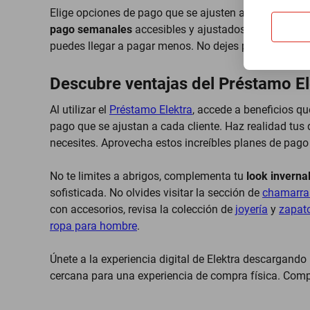
Elige opciones de pago que se ajusten a tus necesid
pago semanales
accesibles y ajustados a tu presup
puedes llegar a pagar menos. No dejes pasar la opo
Descubre ventajas del Préstamo El
Al utilizar el
Préstamo Elektra
, accede a beneficios q
pago que se ajustan a cada cliente. Haz realidad tu
necesites. Aprovecha estos increíbles planes de pago
No te limites a abrigos, complementa tu
look inverna
sofisticada. No olvides visitar la sección de
chamarra
con accesorios, revisa la colección de
joyería
y
zapat
ropa para hombre
.
Únete a la experiencia digital de Elektra descargando
cercana para una experiencia de compra física. Comp