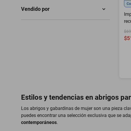
Co
SIN MARCA
(
1
)
GENERICA
(
1
)
Im
AMAZING FITNESS
(
1
)
rec
NOCNOC USA
(
2
)
1, 
SHINING WAY
(
1
)
$69
aratsapop
(
1
)
mul
$5
ad
Estilos y tendencias en abrigos p
Los abrigos y gabardinas de mujer son una pieza cla
puedes encontrar una selección exclusiva que se ada
contemporáneos
.