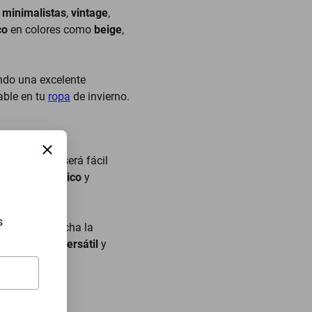
s
minimalistas
,
vintage
,
co
en colores como
beige
,
ndo una excelente
able en tu
ropa
de invierno.
do
o
térmico
, será fácil
 un estilo
clásico
y
s
tienda. Aprovecha la
 un conjunto
versátil
y