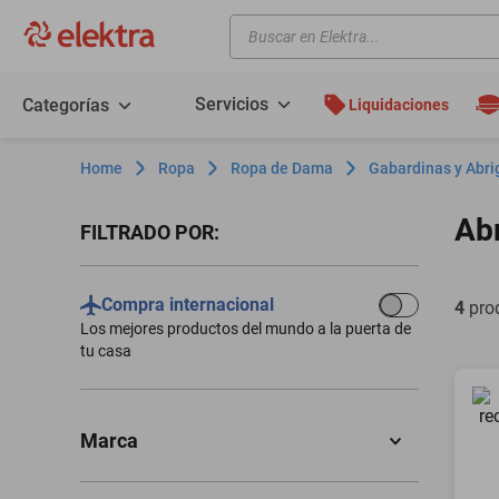
Buscar en Elektra...
TÉRMINOS MÁS BUSCADOS
motos
Servicios
Categorías
Liquidaciones
moto
Ropa
Ropa de Dama
Gabardinas y Abri
celulares
iphones
Ab
Filtros
refrigeradores
lavadoras
Compra internacional
4
pro
Los mejores productos del mundo a la puerta de
colchones
tu casa
salas
motoneta
Marca
oppo
THE NORTH FACE
(
1
)