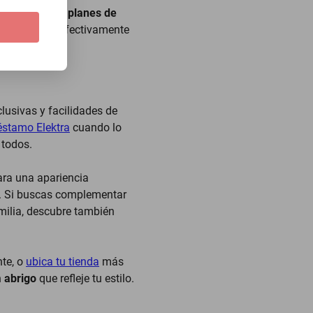
ra
, disfruta de
planes de
ales, donde efectivamente
ra ofrece.
lusivas y facilidades de
éstamo Elektra
cuando lo
 todos.
ra una apariencia
. Si buscas complementar
amilia, descubre también
nte, o
ubica tu tienda
más
n
abrigo
que refleje tu estilo.