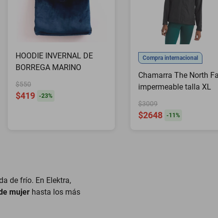
HOODIE INVERNAL DE
Compra internacional
BORREGA MARINO
Chamarra The North F
$550
impermeable talla XL
$419
-
23
%
$3009
$2648
-
11
%
 de frío. En Elektra,
 de mujer
hasta los más