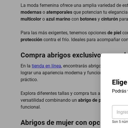
La moda femenina ofrece una amplia variedad de esti
modernas
o
atemporales
que potencian tu elegancia 
multicolor
o
azul marino
con
botones
y
cinturón
para
Para las más exigentes, tenemos opciones
de piel
co
protección
contra el frío. Ideales para acompañar co
Compra abrigos exclusivos para 
En la
tienda en línea
, encontrarás abrigos cortos y l
lograr una apariencia moderna y funcional. Además, 
práctico.
Elige
Podrás 
Explora diferentes tallas y compra tus abrigos favorit
versatilidad combinando un
abrigo de piel
con
jeans
funcional.
Ingre
Abrigos de mujer con opciones de 
Son 5 núm