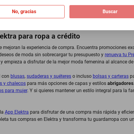
ades al comprar
abrigos para dama
. A través del
Préstamo Elekt
No, gracias
Buscar
uesto. Además, consigue descuentos especiales por pagos puntu
rtunidad de comprar
ropa a crédito
con facilidades que solo Elekt
ektra para ropa a crédito
ue mejoran la experiencia de compra. Encuentra promociones exc
s deseos de moda sin sobrecargar tu presupuesto y
renueva tu Pr
 y empieza a disfrutar de la mejor moda femenina al alcance de
l
con
blusas
,
sudaderas y suéteres
o incluso
bolsas y carteras
pa
s y chalecos
para más opciones de capas y estilos
abrigadores
os para mujer
. Y si quieres mantener un estilo integral para la f
 la
App Elektra
para disfrutar de una compra más rápida y eficie
leta tus compras en Elektra y transforma tu guardarropa con u