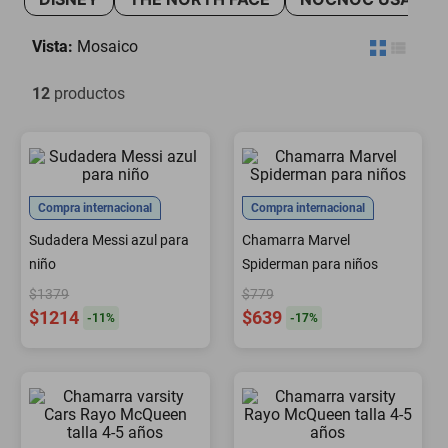
motoneta
Vista:
Mosaico
12
productos
Compra internacional
Compra internacional
Sudadera Messi azul para
Chamarra Marvel
niño
Spiderman para niños
$1379
$779
$1214
$639
-
11
%
-
17
%