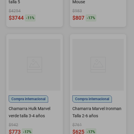
talla 5
Mouse
$4254
$983
$3744
$807
-
11
%
-
17
%
Compra internacional
Compra internacional
Chamarra Hulk Marvel
Chamarra Marvel Ironman
verde talla 3-4 años
Talla 2-6 años
$942
$761
$773
$625
-
17
%
-
17
%