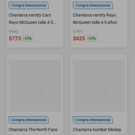
Compra internacional
Compra internacional
Chamarra varsity Cars
Chamarra varsity Rayo
Rayo McQueen talla 4-5
McQueen talla 4-5 años
años
$942
$761
$773
$625
-
17
%
-
17
%
Compra internacional
Compra internacional
Chamarra The North Face
Chamarra bomber Mickey