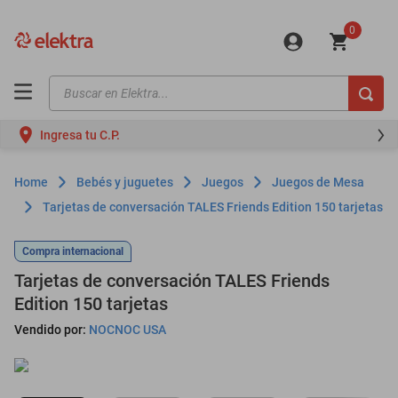
0
Buscar en Elektra...
TÉRMINOS MÁS BUSCADOS
Ingresa tu C.P.
motos
moto
Bebés y juguetes
Juegos
Juegos de Mesa
celulares
Tarjetas de conversación TALES Friends Edition 150 tarjetas
iphones
Compra internacional
refrigeradores
Tarjetas de conversación TALES Friends
lavadoras
Edition 150 tarjetas
Vendido por:
NOCNOC USA
colchones
salas
motoneta