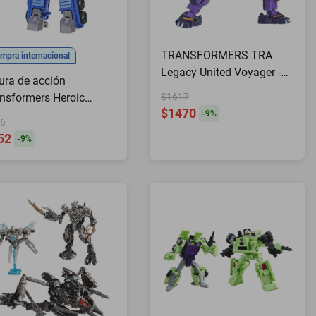
TRANSFORMERS TRA
mpra internacional
Legacy United Voyager -
ura de acción
Solid 2
nsformers Heroic
$1617
$1470
timus Prime 28cm
-
9
%
6
52
-
9
%