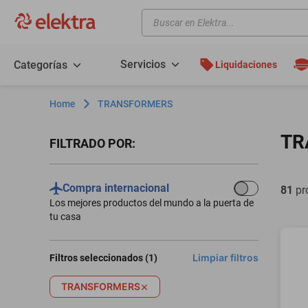
Buscar en Elektra...
TÉRMINOS MÁS BUSCADOS
motos
Servicios
Categorías
Liquidaciones
moto
TRANSFORMERS
celulares
iphones
TR
Filtros
refrigeradores
lavadoras
Compra internacional
81
pr
Los mejores productos del mundo a la puerta de
colchones
tu casa
salas
oppo
Limpiar filtros
Filtros seleccionados (
1
)
motoneta
×
TRANSFORMERS