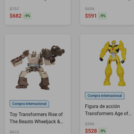
Series Bumblebee
Deluxe Prowl 12 cm
$757
$656
$682
$591
-
9
%
-
9
%
Compra internacional
Compra internacional
Figura de acción
Transformers Age of
Toy Transformers Rise of
Extinction Bumblebee 
The Beasts Wheeljack &
$586
cm
Rhinox de 5 pulgadas
$528
-
9
%
$672