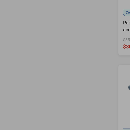
Co
Pac
acc
Stu
$35
The
$3