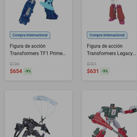
Compra internacional
Compra internacional
Figura de acción
Figura de acción
Transformers TF1 Prime
Transformers Legacy
Changer Optimus Prime
Deluxe Elita-1 14 cm
$726
$701
$654
$631
-
9
%
-
9
%