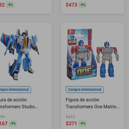
82
$473
-
9
%
-
9
%
mpra internacional
Compra internacional
ura de acción
Figura de acción
nsformers Studio
Transformers One Matrix
ies Thundercracker
Optimus Prime 115 cm
96
$412
167
$371
-
9
%
-
9
%