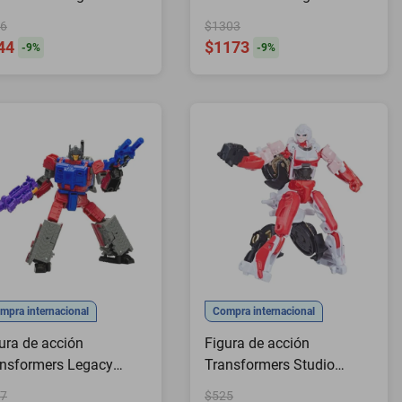
mes Quintus Prime
Primes Voyager 14 cm
6
$1303
44
$1173
-
9
%
-
9
%
mpra internacional
Compra internacional
ura de acción
Figura de acción
nsformers Legacy
Transformers Studio
ted Deluxe Quake 14
Series Rise of The Beasts
7
$525