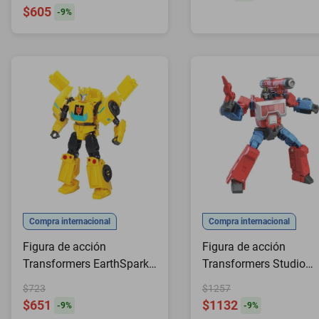
$605
-
9
%
Compra internacional
Compra internacional
Figura de acción
Figura de acción
Transformers EarthSpark
Transformers Studio
Warrior Bumblebee 125
Series 86-11 Perceptor
$723
$1257
cm
$651
$1132
-
9
%
-
9
%