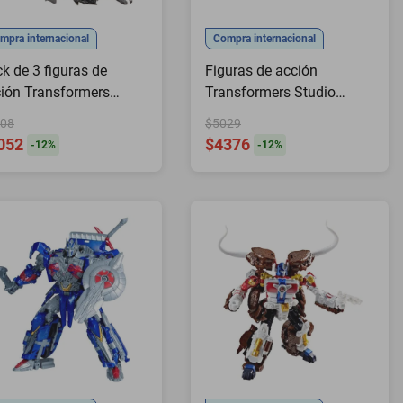
mpra internacional
Compra internacional
k de 3 figuras de
Figuras de acción
ión Transformers
Transformers Studio
dio Series Revenge of
Series Constructicon
08
$5029
 Fallen
052
$4376
-
12
%
-
12
%