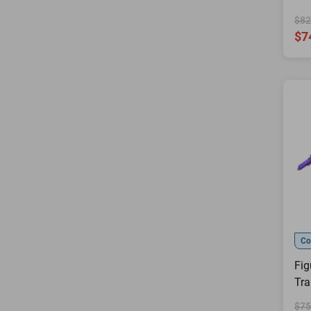
Pri
$82
$7
Co
Fig
Tra
Uni
$75