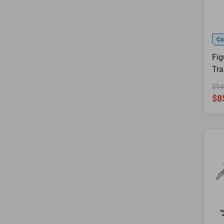
Azul
(
3
)
Gris
(
2
)
Amarillo
(
1
)
Co
Fig
Tra
Op
$94
$8