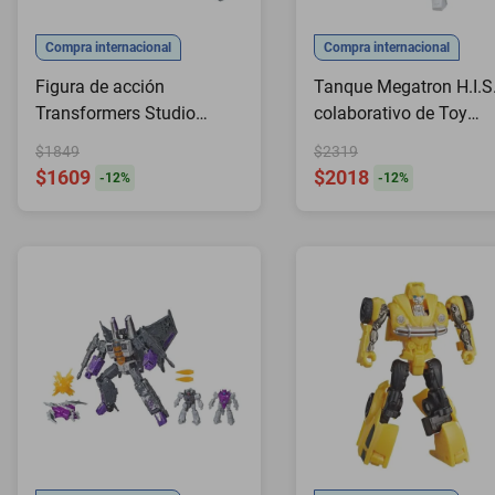
Compra internacional
Compra internacional
Figura de acción
Tanque Megatron H.I.S
Transformers Studio
colaborativo de Toy
Series Nemesis Prime
Transformers Generati
$1849
$2319
$1609
$2018
-
12
%
-
12
%