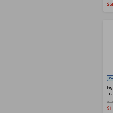
cm
$6
Co
Fig
Tra
Ser
$12
$1