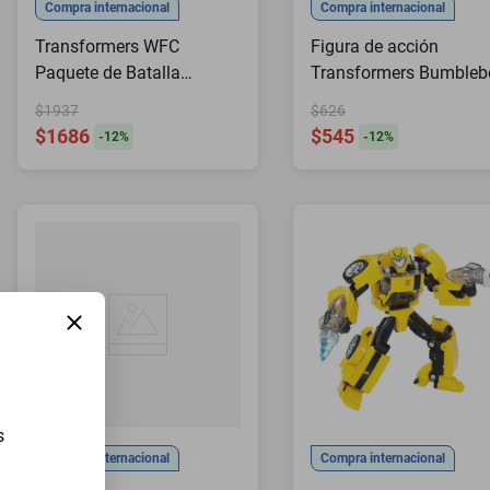
Compra internacional
Compra internacional
Transformers WFC
Figura de acción
Paquete de Batalla
Transformers Bumbleb
Voyager Skywarp
Energon Igniters
$1937
$626
$1686
$545
-
12
%
-
12
%
s
Compra internacional
Compra internacional