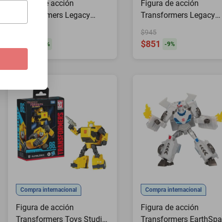
Figura de acción
Figura de acción
Transformers Legacy
Transformers Legacy
Evolution Voyager
United Deluxe Bumble
$965
$945
Metalhawk
$869
$851
-
9
%
-
9
%
Compra internacional
Compra internacional
Figura de acción
Figura de acción
Transformers Toys Studio
Transformers EarthSpa