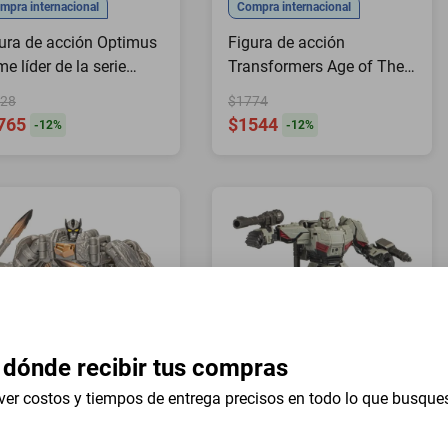
mpra internacional
Compra internacional
ura de acción Optimus
Figura de acción
me líder de la serie
Transformers Age of The
nsformers Studio
Primes Maximal Big
28
$1774
Convoy
765
$1544
-
12
%
-
12
%
 dónde recibir tus compras
ver costos y tiempos de entrega precisos en todo lo que busque
mpra internacional
Compra internacional