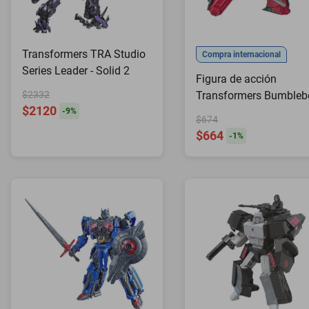
Transformers TRA Studio
Compra internacional
Series Leader - Solid 2
Figura de acción
$2332
Transformers Bumbleb
$2120
Cyberverse Skullcrunch
-
9
%
$674
$664
-
1
%