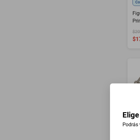
Co
Fig
Pri
Tra
$20
$1
Elige
Podrás 
Co