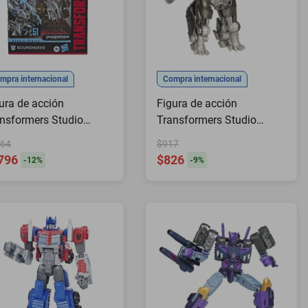
mpra internacional
Compra internacional
ura de acción
Figura de acción
nsformers Studio
Transformers Studio
ies 51 Soundwave de
Series Leader 116 Apelinq
64
$917
pulgadas
796
$826
-
12
%
-
9
%