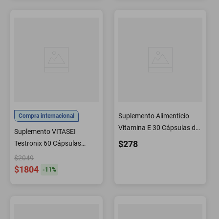
Suplemento Alimenticio
Compra internacional
Vitamina E 30 Cápsulas de
Suplemento VITASEI
850 mg
$278
Testronix 60 Cápsulas
Energía y Músculo
$2049
$1804
-
11
%