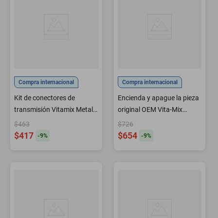
Compra internacional
Compra internacional
Kit de conectores de
Encienda y apague la pieza
transmisión Vitamix Metal
original OEM Vita-Mix
891 con llave Allen
15758
$463
$726
$417
$654
-
9
%
-
9
%