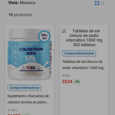
Vista:
Mosaico
motoneta
10
productos
Compra internacional
Tabletas de sal cloruro de
sodio vitamático 1000 mg
365 tabletas
$586
$534
-
8
%
Compra internacional
Suplemento vitamático de
calostro bovino en polvo
50% de IgG 60 dosis
$1451