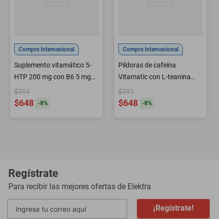
Compra internacional
Compra internacional
Suplemento vitamático 5-
Píldoras de cafeína
HTP 200 mg con B6 5 mg
Vitamatic con L-teanina
240 cápsulas
300 mg 120 tabletas x2
$711
$711
$648
$648
-
8
%
-
8
%
Regístrate
Para recibir las mejores ofertas de
Elektra
¡Regístrate!