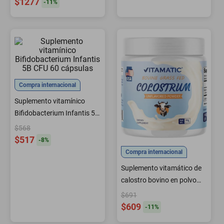
$1277
-
11
%
Compra internacional
Suplemento vitamínico
Bifidobacterium Infantis 5B
CFU 60 cápsulas
$568
$517
-
8
%
Compra internacional
Suplemento vitamático de
calostro bovino en polvo
para 30 porciones
$691
$609
-
11
%